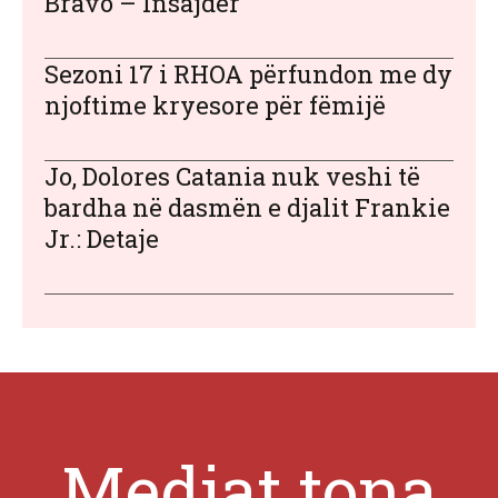
Bravo – Insajder
Sezoni 17 i RHOA përfundon me dy
njoftime kryesore për fëmijë
Jo, Dolores Catania nuk veshi të
bardha në dasmën e djalit Frankie
Jr.: Detaje
Mediat tona