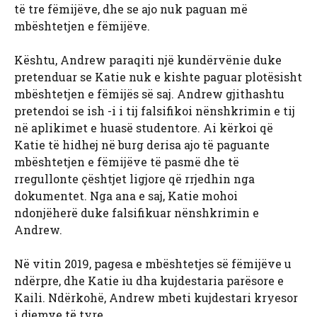
të tre fëmijëve, dhe se ajo nuk paguan më
mbështetjen e fëmijëve.
Kështu, Andrew paraqiti një kundërvënie duke
pretenduar se Katie nuk e kishte paguar plotësisht
mbështetjen e fëmijës së saj. Andrew gjithashtu
pretendoi se ish -i i tij falsifikoi nënshkrimin e tij
në aplikimet e huasë studentore. Ai kërkoi që
Katie të hidhej në burg derisa ajo të paguante
mbështetjen e fëmijëve të pasmë dhe të
rregullonte çështjet ligjore që rrjedhin nga
dokumentet. Nga ana e saj, Katie mohoi
ndonjëherë duke falsifikuar nënshkrimin e
Andrew.
Në vitin 2019, pagesa e mbështetjes së fëmijëve u
ndërpre, dhe Katie iu dha kujdestaria parësore e
Kaili. Ndërkohë, Andrew mbeti kujdestari kryesor
i djemve të tyre.