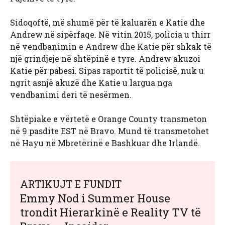
Sidoqoftë, më shumë për të kaluarën e Katie dhe
Andrew në sipërfaqe. Në vitin 2015, policia u thirr
në vendbanimin e Andrew dhe Katie për shkak të
një grindjeje në shtëpinë e tyre. Andrew akuzoi
Katie për pabesi. Sipas raportit të policisë, nuk u
ngrit asnjë akuzë dhe Katie u largua nga
vendbanimi deri të nesërmen.
Shtëpiake e vërtetë e Orange County transmeton
në 9 pasdite EST në Bravo. Mund të transmetohet
në Hayu në Mbretërinë e Bashkuar dhe Irlandë.
ARTIKUJT E FUNDIT
Emmy Nod i Summer House
trondit Hierarkinë e Reality TV të