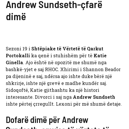
Andrew Sundseth-çfarë
dimë
Sezoni 19 i
Shtëpiake të Vërtetë të Qarkut
Portokalli
ka qenë i stuhishëm për të
Katie
Ginella
. Ajo është në opozitë me shumë nga
bashkë-yjet e saj RHOC. Xhirimi i Shannon Beador
pa dijeninë e saj, ndërsa ajo ishte duke bërë një
shkrirje, ishte një grevë e madhe kundër saj.
Sidoqoftë, Katie gjithashtu ka një histori
interesante. Divorci i saj nga
Andrew Sundseth
ishte përtej çrregullt. Lexoni për më shumë detaje.
Dofarë dimë për Andrew