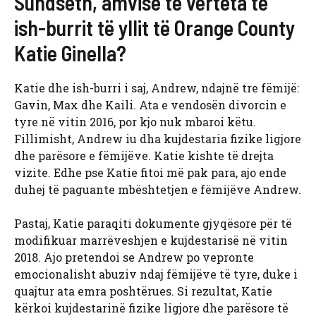
Sundseth, amvise të vërteta të
ish-burrit të yllit të Orange County
Katie Ginella?
Katie dhe ish-burri i saj, Andrew, ndajnë tre fëmijë:
Gavin, Max dhe Kaili. Ata e vendosën divorcin e
tyre në vitin 2016, por kjo nuk mbaroi këtu.
Fillimisht, Andrew iu dha kujdestaria fizike ligjore
dhe parësore e fëmijëve. Katie kishte të drejta
vizite. Edhe pse Katie fitoi më pak para, ajo ende
duhej të paguante mbështetjen e fëmijëve Andrew.
Pastaj, Katie paraqiti dokumente gjyqësore për të
modifikuar marrëveshjen e kujdestarisë në vitin
2018. Ajo pretendoi se Andrew po vepronte
emocionalisht abuziv ndaj fëmijëve të tyre, duke i
quajtur ata emra poshtërues. Si rezultat, Katie
kërkoi kujdestarinë fizike ligjore dhe parësore të