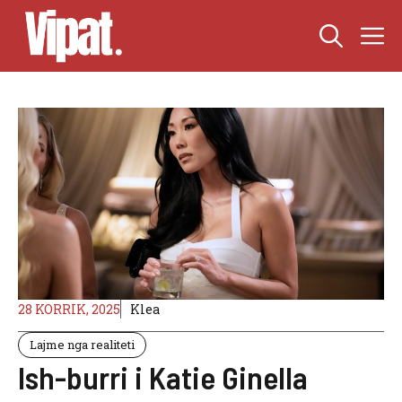
Skip
M
to
content
28 KORRIK, 2025
Klea
Lajme nga realiteti
Ish-burri i Katie Ginella