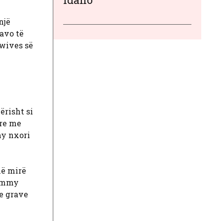
një
avo të
wives së
risht si
are me
my nxori
më mirë
Tammy
 e grave