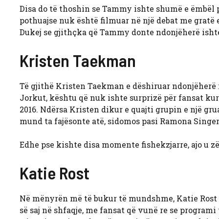
Disa do të thoshin se Tammy ishte shumë e ëmbël p
pothuajse nuk është filmuar në një debat me gratë e 
Dukej se gjithçka që Tammy donte ndonjëherë ishte n
Kristen Taekman
Të gjithë Kristen Taekman
e dëshiruar ndonjëherë 
Jorkut, kështu që nuk ishte surprizë për fansat ku
2016. Ndërsa Kristen dikur e quajti grupin e një gr
mund ta fajësonte atë, sidomos pasi Ramona Singer 
Edhe pse kishte disa momente fishekzjarre, ajo u 
Katie Rost
Në mënyrën më të bukur të mundshme, Katie Rost
së saj në shfaqje, me fansat që vunë re se programi 