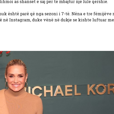
dihmoi as shanset e saj për të mbajtur një lule qershie.
uk është parë që nga sezoni i 7-të. Nëna e tre fëmijëve 
rë në Instagram, duke vënë në dukje se kishte luftuar me