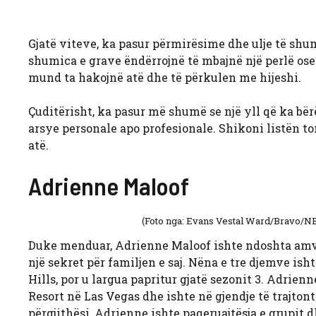
Gjatë viteve, ka pasur përmirësime dhe ulje të shum
shumica e grave ëndërrojnë të mbajnë një perlë ose f
mund ta hakojnë atë dhe të përkulen me hijeshi.
Çuditërisht, ka pasur më shumë se një yll që ka bërë
arsye personale apo profesionale. Shikoni listën 
atë.
Adrienne Maloof
(Foto nga: Evans Vestal Ward/Bravo/
Duke menduar, Adrienne Maloof
ishte ndoshta amvi
një sekret për familjen e saj. Nëna e tre djemve ish
Hills, por u largua papritur gjatë sezonit 3. Adrien
Resort në Las Vegas dhe ishte në gjendje të trajtont
përgjithësi, Adrienne ishte paqeruajtësja e grupit 