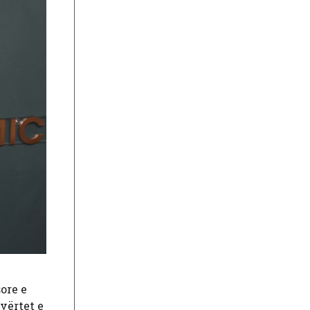
ore e
vërtet e