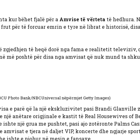
ta kur bëhet fjalë për a
Amvise të vërteta
të hedhura. 
rut për të forcuar emrin e tyre në librat e historisë, dis
 zgjedhjen të heqë dorë nga fama e realitetit televiziv, 
tonë më poshtë për disa nga amvisat që nuk mund ta shku
NBCU Photo Bank/NBCUniversal nëpërmjet Getty Images)
sa e parë që la një ekskluzivitet pasi Brandi Glanville 
te një anëtare origjinale e kastit të Real Housewives of 
ne ishte një grua me pushtet, pasi ajo zotëronte Palms Ca
e amvisat e tjera në daljet VIP, koncerte dhe ngjarje spor
dhe ishte e njohur në mesin e fansave.