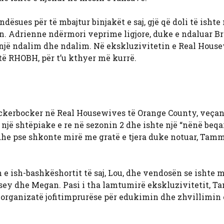
ësues për të mbajtur binjakët e saj, gjë që doli të ishte 
in. Adrienne ndërmori veprime ligjore, duke e ndaluar Br
jë ndalim dhe ndalim. Në ekskluzivitetin e Real House
të RHOBH, për t’u kthyer më kurrë.
erbocker në Real Housewives të Orange County, veçanë
 një shtëpiake e re në sezonin 2 dhe ishte një “nënë beq
Edhe pse shkonte mirë me gratë e tjera duke notuar, Tam
e ish-bashkëshortit të saj, Lou, dhe vendosën se ishte 
ndsey dhe Megan. Pasi i tha lamtumirë ekskluzivitetit, 
ë organizatë jofitimprurëse për edukimin dhe zhvillimin