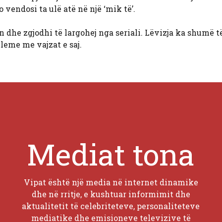
 vendosi ta ulë atë në një ‘mik të’.
 dhe zgjodhi të largohej nga seriali. Lëvizja ka shumë t
bleme me vajzat e saj.
Mediat tona
Vipat është një media në internet dinamike
dhe në rritje, e kushtuar informimit dhe
aktualitetit të celebriteteve, personaliteteve
mediatike dhe emisioneve televizive të