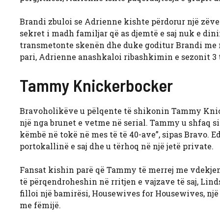
Brandi zbuloi se Adrienne kishte përdorur një zëvend
sekret i madh familjar që as djemtë e saj nuk e din
transmetonte skenën dhe duke goditur Brandi me n
pari, Adrienne anashkaloi ribashkimin e sezonit 3 
Tammy Knickerbocker
Bravoholikëve u pëlqente të shikonin
Tammy Knick
një nga brunet e vetme në serial. Tammy u shfaq si
këmbë në tokë në mes të të 40-ave”, sipas Bravo. 
portokallinë e saj dhe u tërhoq në një jetë private.
Fansat kishin parë që Tammy të merrej me vdekjen 
të përqendroheshin në rritjen e vajzave të saj, Li
filloi një bamirësi, Housewives for Housewives, nj
me fëmijë.