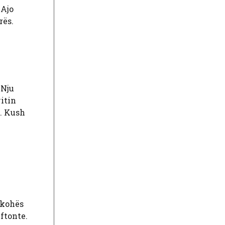
 Ajo
rës.
 Nju
itin
t. Kush
ë kohës
uftonte.