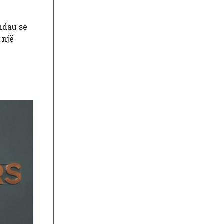
ndau se
 një