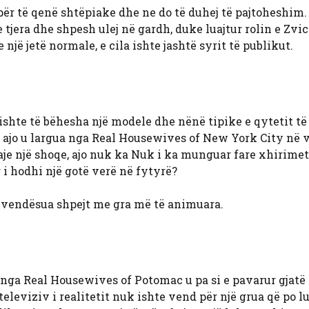
ër të qenë shtëpiake dhe ne do të duhej të pajtoheshim.
tjera dhe shpesh ulej në gardh, duke luajtur rolin e Zvic
jë jetë normale, e cila ishte jashtë syrit të publikut.
ishte të bëhesha një modele dhe nënë tipike e qytetit të
r ajo u largua nga Real Housewives of New York City në v
uaje një shoqe, ajo nuk ka Nuk i ka munguar fare xhirime
i hodhi një gotë verë në fytyrë?
zëvendësua shpejt me gra më të animuara.
 nga Real Housewives of Potomac
u pa si e pavarur gjat
televiziv i realitetit nuk ishte vend për një grua që po l