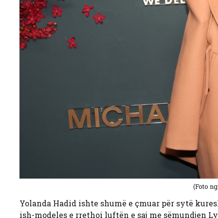
(Foto n
Yolanda Hadid ishte shumë e çmuar për sytë kuresh
ish-modeles e rrethoi luftën e saj me sëmundjen Lym