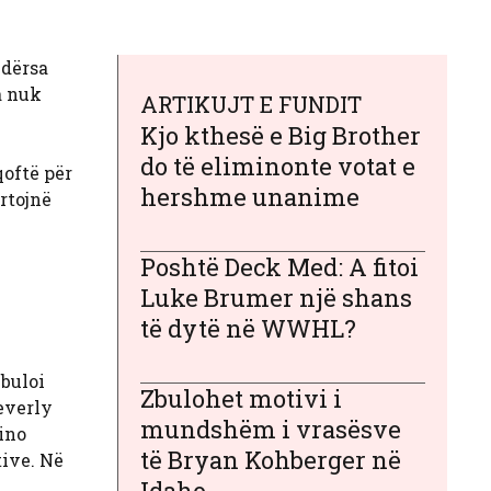
Ndërsa
a nuk
ARTIKUJT E FUNDIT
Kjo kthesë e Big Brother
do të eliminonte votat e
qoftë për
hershme unanime
rtojnë
Poshtë Deck Med: A fitoi
Luke Brumer një shans
të dytë në WWHL?
zbuloi
Zbulohet motivi i
Beverly
mundshëm i vrasësve
sino
të Bryan Kohberger në
tive. Në
Idaho