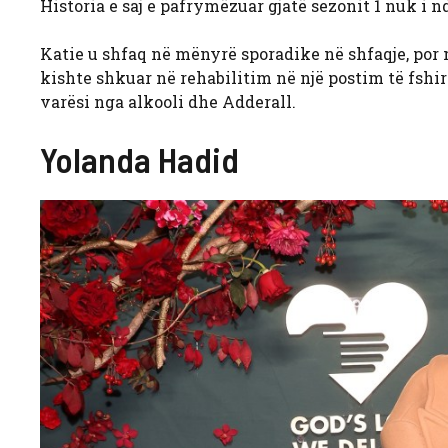
Historia e saj e pafrymëzuar gjatë sezonit 1 nuk i n
Katie u shfaq në mënyrë sporadike në shfaqje, por n
kishte shkuar në rehabilitim në një postim të fshi
varësi nga alkooli dhe Adderall.
Yolanda Hadid