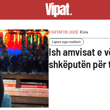
8 SHTATOR, 2023
Klea
Lajme nga realiteti
Ish amvisat e v
shkëputën për t