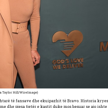
ga Taylor Hill/WireImage)
tarë të fansave dhe ekuipazhit të Bravo. Historia kryes
e dhe pjesa tjetër e kastit duke mos besuar se ajo ishte 