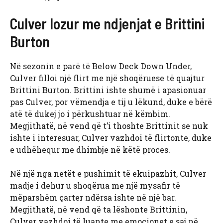
Culver lozur me ndjenjat e Brittini
Burton
Në sezonin e parë të Below Deck Down Under,
Culver filloi një flirt me një shoqëruese të quajtur
Brittini Burton. Brittini ishte shumë i apasionuar
pas Culver, por vëmendja e tij u lëkund, duke e bërë
atë të dukej jo i përkushtuar në këmbim.
Megjithatë, në vend që t’i thoshte Brittinit se nuk
ishte i interesuar, Culver vazhdoi të flirtonte, duke
e udhëhequr me dhimbje në këtë proces.
Në një nga netët e pushimit të ekuipazhit, Culver
madje i dehur u shoqërua me një mysafir të
mëparshëm çarter ndërsa ishte në një bar.
Megjithatë, në vend që ta lëshonte Brittinin,
Culver vazhdoi të luante me emocionet e saj në