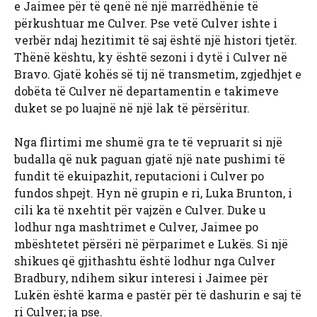
e Jaimee për të qenë në një marrëdhënie të
përkushtuar me Culver. Pse vetë Culver ishte i
verbër ndaj hezitimit të saj është një histori tjetër.
Thënë kështu, ky është sezoni i dytë i Culver në
Bravo. Gjatë kohës së tij në transmetim, zgjedhjet e
dobëta të Culver në departamentin e takimeve
duket se po luajnë në një lak të përsëritur.
Nga flirtimi me shumë gra te të vepruarit si një
budalla që nuk paguan gjatë një nate pushimi të
fundit të ekuipazhit, reputacioni i Culver po
fundos shpejt. Hyn në grupin e ri, Luka Brunton, i
cili ka të nxehtit për vajzën e Culver. Duke u
lodhur nga mashtrimet e Culver, Jaimee po
mbështetet përsëri në përparimet e Lukës. Si një
shikues që gjithashtu është lodhur nga Culver
Bradbury, ndihem sikur interesi i Jaimee për
Lukën është karma e pastër për të dashurin e saj të
ri Culver; ja pse.