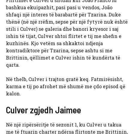
Flirtimet e Culver u shtuan kur João Franco iu
bashkua ekuipazhit, pasi pasi u vendos, João
shfaqi një interes të barabartë për Tzarina. Duke
thënë (në një rrëfim, sepse për një fytyrë nuk është
stili i Culver) se galeria dhe banori kryesor i saj
ishin të tijat, Culver shtoi flirtet e tij me shefin e
kuzhinës. Kjo vetëm sa shkaktoi ndjenja
kontradiktore për Tzarina, sepse ashtu si me
Brittinin, qëllimet e Culver ishin të kundërta të
qarta.
Në thelb, Culver i trajton gratë keq. Fatmirësisht,
karma e tij po afrohet më shumë me çdo episod që
kalon.
Culver zgjedh Jaimee
Në një ripërsëritje të sezonit 1, ku Culver u takua
me të ftuarin charter ndërsa flirtonte me Brittinin,