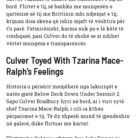
bord. Flirtet e tij, së bashku me mungesën e
qartësisë së tij me Brittinin mbi ndjenjat e tij,
krijuan disa skena që ishin mjaft të vështira për
t’u parë. Fatmirësisht, karma nuk po e lë këtë të
rrëshqasë, pasi Culver do të shohë se si ndihet
vërtet mungesa e transparencës.
Culver Toyed With Tzarina Mace-
Ralph’s Feelings
Historia u përsërit menjëherë nga lakuriqët e
natës gjatë Below Deck Down Under Sezonit 2.
Sapo Culver Bradbury hyri në bord, ai i vuri sytë
shef Tzarina Mace-Ralph, i cili ia ktheu
përparimet e tij. Të dy shpesh mund të gjendeshin
në galerë, duke flirtuar me kartat.