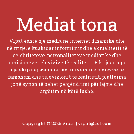
Mediat tona
Vipat është një media në internet dinamike dhe
në rritje, e kushtuar informimit dhe aktualitetit të
celebriteteve, personaliteteve mediatike dhe
emisioneve televizive të realitetit. E krijuar nga
një ekip i apasionuar në universin e njerëzve të
famshëm dhe televizionit të realitetit, platforma
jonë synon të bëhet përqëndrimi për lajme dhe
argëtim në këtë fushë.
Copyright © 2026 Vipat |
vipat@aol.com