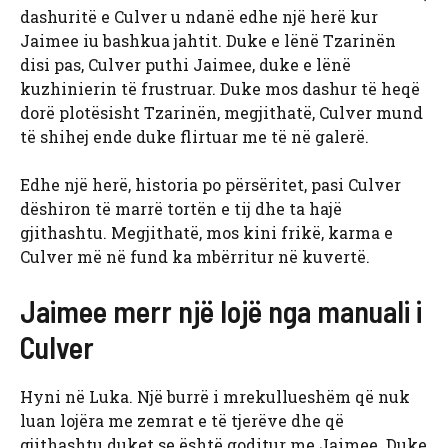
dashuritë e Culver u ndanë edhe një herë kur
Jaimee iu bashkua jahtit. Duke e lënë Tzarinën
disi pas, Culver puthi Jaimee, duke e lënë
kuzhinierin të frustruar. Duke mos dashur të heqë
dorë plotësisht Tzarinën, megjithatë, Culver mund
të shihej ende duke flirtuar me të në galerë.
Edhe një herë, historia po përsëritet, pasi Culver
dëshiron të marrë tortën e tij dhe ta hajë
gjithashtu. Megjithatë, mos kini frikë, karma e
Culver më në fund ka mbërritur në kuvertë.
Jaimee merr një lojë nga manuali i
Culver
Hyni në Luka. Një burrë i mrekullueshëm që nuk
luan lojëra me zemrat e të tjerëve dhe që
gjithashtu duket se është goditur me Jaimee. Duke