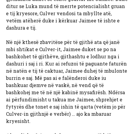
ditur se Luka mund të merrte potencialisht gruan
e tij kryesore, Culver vendosi ta mbyllte atë,
vetëm atëherë duke i kërkuar Jaimee të ishte e
dashura e tij.
Në një kthesë zbavitëse për të gjithë ata që janë
mbi shtikat e Culver-it, Jaimee duket se po na
bashkohet të gjithëve, gjithashtu e lodhur nga i
dashuri i saj i ri. Kur ai refuzoi të paguante faturën
në natën e tij të caktuar, Jaimee duhej të mbulonte
burrin e saj. Më pas ai e falënderoi duke iu
bashkuar djemve në vaskë, në vend që të
bashkohej me të në një kabinë mysafirësh. Ndërsa
ai përfundimisht u takua me Jaimee, shprehjet e
fytyrës dhe tonet e saj ishin të qarta (vetëm jo për
Culver-in gjithnjë e verbër) … ajo ka mbaruar
kryesisht.