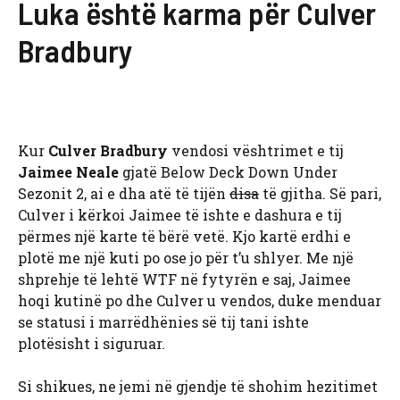
Luka është karma për Culver
Bradbury
Kur
Culver Bradbury
vendosi vështrimet e tij
Jaimee Neale
gjatë Below Deck Down Under
Sezonit 2, ai e dha atë të tijën
disa
të gjitha. Së pari,
Culver i kërkoi Jaimee të ishte e dashura e tij
përmes një karte të bërë vetë. Kjo kartë erdhi e
plotë me një kuti po ose jo për t’u shlyer. Me një
shprehje të lehtë WTF në fytyrën e saj, Jaimee
hoqi kutinë po dhe Culver u vendos, duke menduar
se statusi i marrëdhënies së tij tani ishte
plotësisht i siguruar.
Si shikues, ne jemi në gjendje të shohim hezitimet