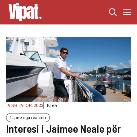
Skip
M
to
content
19 SHTATOR, 2023
Klea
Lajme nga realiteti
Interesi i Jaimee Neale për