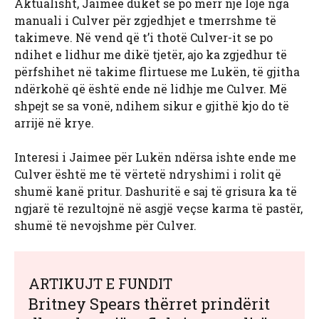
Aktualisht, Jaimee duket se po merr një lojë nga
manuali i Culver për zgjedhjet e tmerrshme të
takimeve. Në vend që t’i thotë Culver-it se po
ndihet e lidhur me dikë tjetër, ajo ka zgjedhur të
përfshihet në takime flirtuese me Lukën, të gjitha
ndërkohë që është ende në lidhje me Culver. Më
shpejt se sa vonë, ndihem sikur e gjithë kjo do të
arrijë në krye.
Interesi i Jaimee për Lukën ndërsa ishte ende me
Culver është me të vërtetë ndryshimi i rolit që
shumë kanë pritur. Dashuritë e saj të grisura ka të
ngjarë të rezultojnë në asgjë veçse karma të pastër,
shumë të nevojshme për Culver.
ARTIKUJT E FUNDIT
Britney Spears thërret prindërit