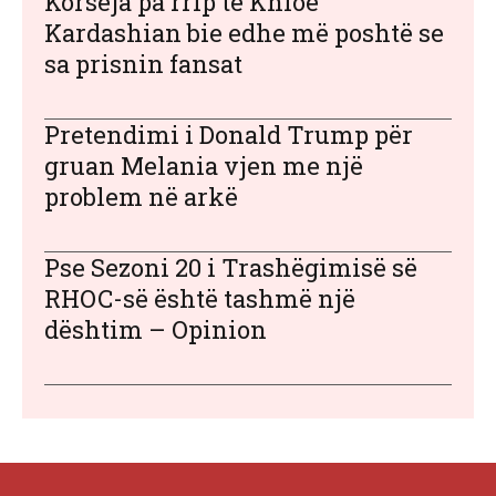
Korseja pa rrip të Khloe
Kardashian bie edhe më poshtë se
sa prisnin fansat
Pretendimi i Donald Trump për
gruan Melania vjen me një
problem në arkë
Pse Sezoni 20 i Trashëgimisë së
RHOC-së është tashmë një
dështim – Opinion