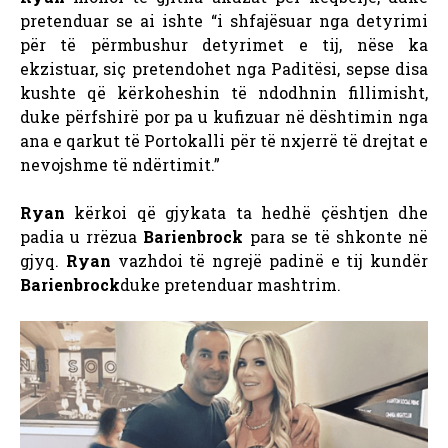
pretenduar se ai ishte “i shfajësuar nga detyrimi
për të përmbushur detyrimet e tij, nëse ka
ekzistuar, siç pretendohet nga Paditësi, sepse disa
kushte që kërkoheshin të ndodhnin fillimisht,
duke përfshirë por pa u kufizuar në dështimin nga
ana e qarkut të Portokalli për të nxjerrë të drejtat e
nevojshme të ndërtimit.”
Ryan
kërkoi që gjykata ta hedhë çështjen dhe
padia u rrëzua
Barienbrock
para se të shkonte në
gjyq.
Ryan
vazhdoi të ngrejë padinë e tij kundër
Barienbrock
duke pretenduar mashtrim.