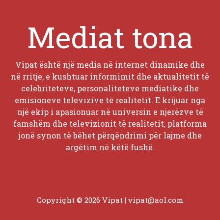
Mediat tona
Vipat është një media në internet dinamike dhe
në rritje, e kushtuar informimit dhe aktualitetit të
celebriteteve, personaliteteve mediatike dhe
emisioneve televizive të realitetit. E krijuar nga
një ekip i apasionuar në universin e njerëzve të
famshëm dhe televizionit të realitetit, platforma
jonë synon të bëhet përqëndrimi për lajme dhe
argëtim në këtë fushë.
Copyright © 2026 Vipat |
vipat@aol.com