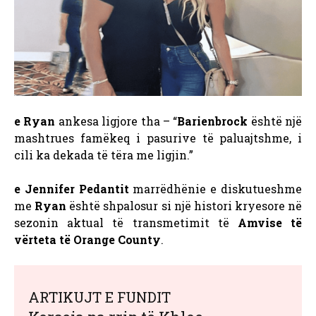
e Ryan
ankesa ligjore tha – “
Barienbrock
është një
mashtrues famëkeq i pasurive të paluajtshme, i
cili ka dekada të tëra me ligjin.”
e Jennifer Pedantit
marrëdhënie e diskutueshme
me
Ryan
është shpalosur si një histori kryesore në
sezonin aktual të transmetimit të
Amvise të
vërteta të Orange County
.
ARTIKUJT E FUNDIT