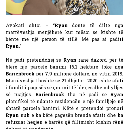
Avokati shtoi – “
Ryan
donte të dilte nga
marrëveshja menjëherë kur mësoi se kishte të
bënte me një person të tillë. Më pas ai paditi
Ryan.
”
Në padi pretendohej se
Ryan
ranë dakord për të
blerë një parcelë banimi 16.1 hektarë tokë nga
Barienbrock
për 7.9 milionë dollarë, në vitin 2018.
Marrëveshja thoshte se 21 dhjetori 2020 ishte afati
i fundit i pagesës së çmimit të blerjes dhe mbylljes
së ruajtjes.
Barienbrock
tha në padi se
Ryan
planifikoi të ndante rezidencën e një familjeje në
shtatë parcela banimi. Këtë e pretendoi pronari
Ryan
nuk e ka bërë pagesën brenda afatit dhe ka
refuzuar heqjen e barrës që fillimisht kishin rënë
dakord të vendosnin.