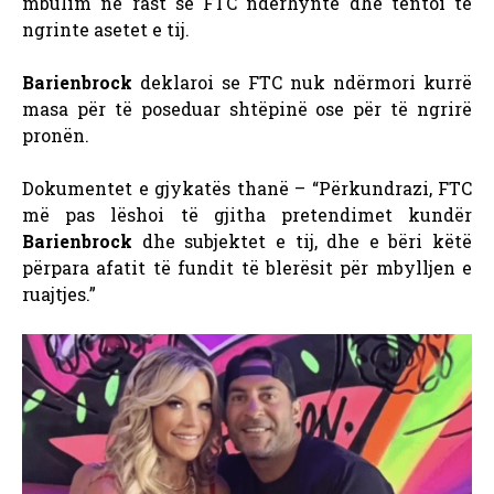
mbulim në rast se FTC ndërhynte dhe tentoi të
ngrinte asetet e tij.
Barienbrock
deklaroi se FTC nuk ndërmori kurrë
masa për të poseduar shtëpinë ose për të ngrirë
pronën.
Dokumentet e gjykatës thanë – “Përkundrazi, FTC
më pas lëshoi ​​të gjitha pretendimet kundër
Barienbrock
dhe subjektet e tij, dhe e bëri këtë
përpara afatit të fundit të blerësit për mbylljen e
ruajtjes.”