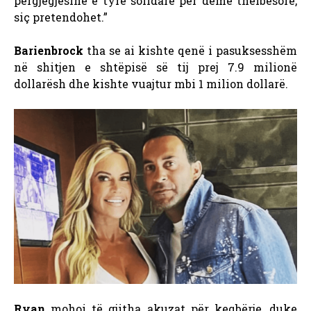
përgjegjësinë e tyre solidare për dëme thelbësore,
siç pretendohet.”
Barienbrock
tha se ai kishte qenë i pasuksesshëm
në shitjen e shtëpisë së tij prej 7.9 milionë
dollarësh dhe kishte vuajtur mbi 1 milion dollarë.
Ryan
mohoi të gjitha akuzat për keqbërje, duke