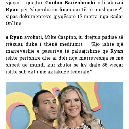
vjeçar i quajtur
Gordon Barienbrock
i cili akuzoi
Ryan
për “shpërdorim financiar të të moshuarve”,
sipas dokumenteve gjyqësore të marra nga Radar
Online.
e Ryan
avokati, Mike Caspino, iu drejtua padisë së
rrëzuar, duke i thënë mediumit – “Kjo ishte një
marrëveshje e pasurive të paluajtshme që
Ryan
ishte përfshirë dhe ai doli nga marrëveshja sa më
shpejt që mundi kur zbuloi se ky djalë 86-vjeçar
ishte subjekt i një aktakuze federale.”