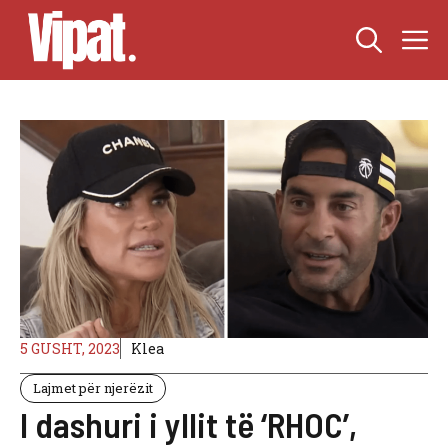
Skip
M
to
content
5 GUSHT, 2023
Klea
Lajmet për njerëzit
I dashuri i yllit të ‘RHOC’,