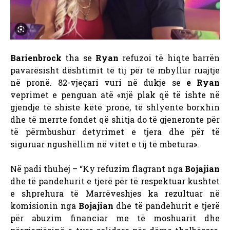
Barienbrock
tha se
Ryan
refuzoi të hiqte barrën
pavarësisht dështimit të tij për të mbyllur ruajtje
në pronë. 82-vjeçari vuri në dukje se
e Ryan
veprimet e penguan atë «një plak që të ishte në
gjendje të shiste këtë pronë, të shlyente borxhin
dhe të merrte fondet që shitja do të gjeneronte për
të përmbushur detyrimet e tjera dhe për të
siguruar ngushëllim në vitet e tij të mbetura».
Në padi thuhej – “Ky refuzim flagrant nga
Bojajian
dhe të pandehurit e tjerë për të respektuar kushtet
e shprehura të Marrëveshjes ka rezultuar në
komisionin nga
Bojajian
dhe të pandehurit e tjerë
për abuzim financiar me të moshuarit dhe