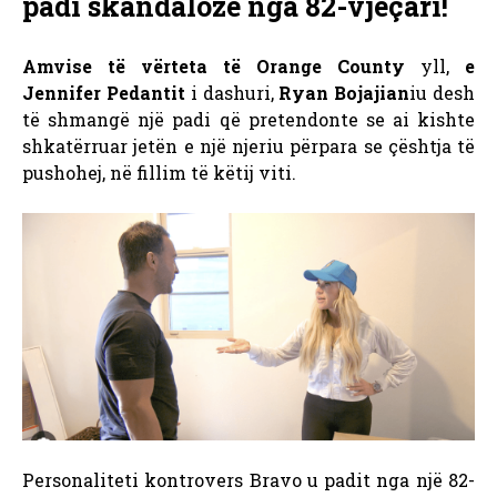
padi skandaloze nga 82-vjeçari!
Amvise të vërteta të Orange County
yll,
e
Jennifer Pedantit
i dashuri,
Ryan Bojajian
iu desh
të shmangë një padi që pretendonte se ai kishte
shkatërruar jetën e një njeriu përpara se çështja të
pushohej, në fillim të këtij viti.
Personaliteti kontrovers Bravo u padit nga një 82-