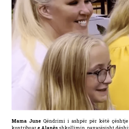
Mama June
Qëndrimi i ashpër për këtë çështje 
kontribuar
e Alanës
shkollimin, pavarësisht dëshirës