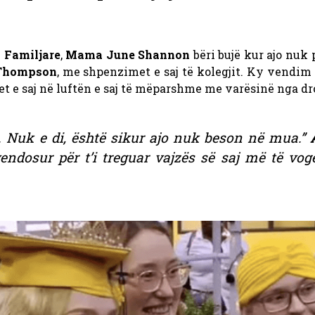
 Familjare
,
Mama June Shannon
bëri bujë kur ajo nuk 
 Thompson
, me shpenzimet e saj të kolegjit. Ky vendim
t e saj në luftën e saj të mëparshme me varësinë nga dr
j. Nuk e di, është sikur ajo nuk beson në mua.”
endosur për t’i treguar vajzës së saj më të vogë