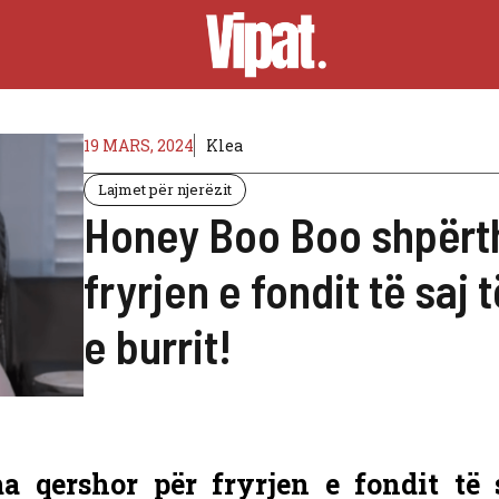
19 MARS, 2024
Klea
Lajmet për njerëzit
Honey Boo Boo shpërt
fryrjen e fondit të saj 
e burrit!
qershor për fryrjen e fondit të s