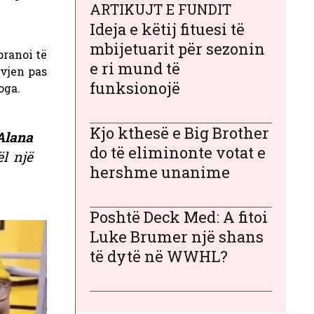
ARTIKUJT E FUNDIT
Ideja e këtij fituesi të
mbijetuarit për sezonin
pranoi të
e ri mund të
 vjen pas
funksionojë
oga.
Kjo kthesë e Big Brother
Alana
do të eliminonte votat e
l një
hershme unanime
Poshtë Deck Med: A fitoi
Luke Brumer një shans
të dytë në WWHL?