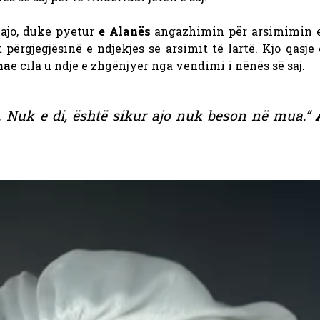
 ajo, duke pyetur
e Alanës
angazhimin për arsimimin e
 përgjegjësinë e ndjekjes së arsimit të lartë. Kjo qasje
na
e cila u ndje e zhgënjyer nga vendimi i nënës së saj.
j. Nuk e di, është sikur ajo nuk beson në mua.”