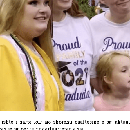
ishte i qartë kur ajo shprehu paaftësinë e saj aktual
 së saj për të rindërtuar jetën e saj.