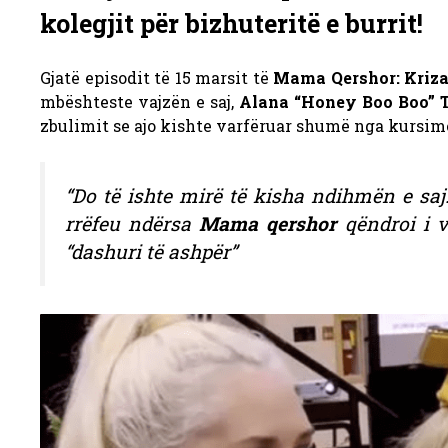
kolegjit për bizhuteritë e burrit!
Gjatë episodit të 15 marsit të
Mama Qershor: Kriza
mbështeste vajzën e saj,
Alana “Honey Boo Boo”
zbulimit se ajo kishte varfëruar shumë nga kursime
“Do të ishte mirë të kisha ndihmën e sa
rrëfeu ndërsa
Mama qershor
qëndroi i v
“dashuri të ashpër”