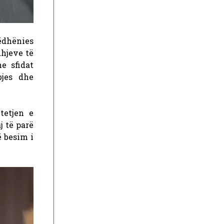
ëdhënies
dhjeve të
e sfidat
bjes dhe
etjen e
j të parë
ë besim i