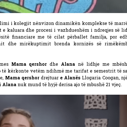
limi i kolegjit nënvizon dinamikën komplekse të marr
t e kaluara dhe procesi i vazhdueshëm i ndreqjes së li
sitë financiare me të cilat përballet familja, por edh
imit dhe mirëkuptimit brenda kornizës së rimëkëm
 mes
Mama qershor
dhe
Alana
në lidhje me mbësht
 të kërkonte vetëm ndihmë me tarifat e semestrit të sa
je,
Mama qershor
drejtuar
e Alanës
Llogaria Coogan, nj
li
Alana
nuk mund të hyjë derisa ajo të mbushë 21 vjeç.