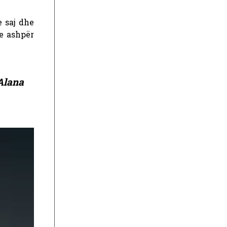
 saj dhe
 e ashpër
Alana