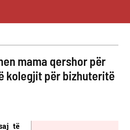
hen mama qershor për
të kolegjit për bizhuteritë
aj të