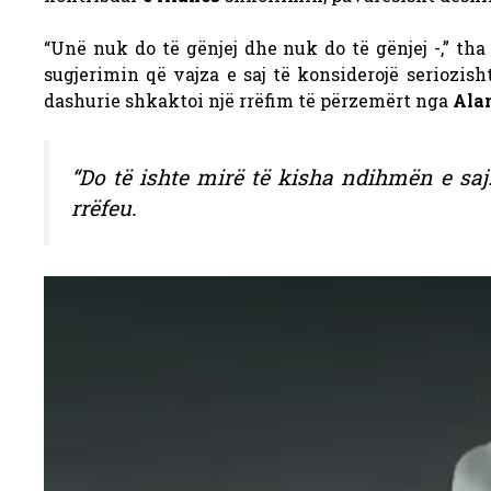
“Unë nuk do të gënjej dhe nuk do të gënjej -,” tha
sugjerimin që vajza e saj të konsiderojë seriozisht
dashurie shkaktoi një rrëfim të përzemërt nga
Ala
“Do të ishte mirë të kisha ndihmën e sa
rrëfeu.