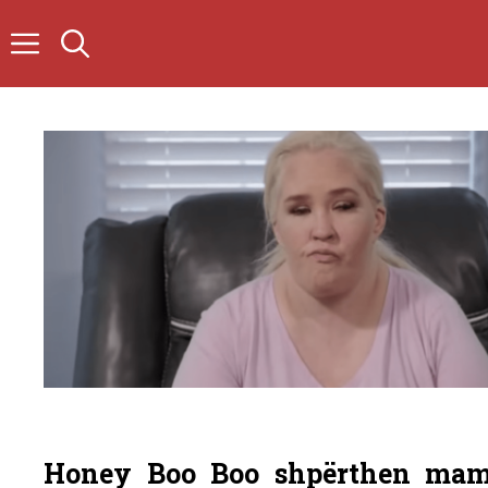
Skip
to
content
Honey Boo Boo shpërthen mama 