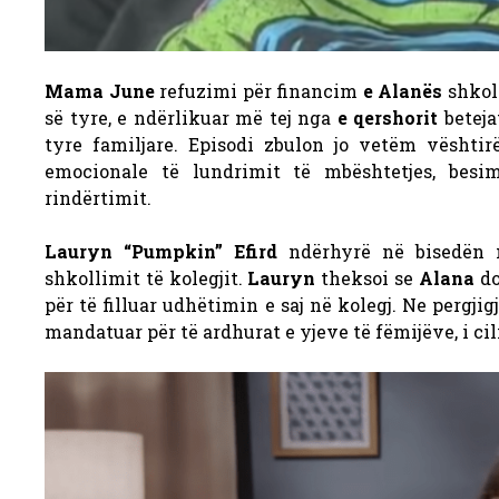
Mama June
refuzimi për financim
e Alanës
shkol
së tyre, e ndërlikuar më tej nga
e qershorit
beteja
tyre familjare. Episodi zbulon jo vetëm vështirë
emocionale të lundrimit të mbështetjes, bes
rindërtimit.
Lauryn “Pumpkin” Efird
ndërhyrë në bisedën
shkollimit të kolegjit.
Lauryn
theksoi se
Alana
do
për të filluar udhëtimin e saj në kolegj. Ne pergjig
mandatuar për të ardhurat e yjeve të fëmijëve, i ci