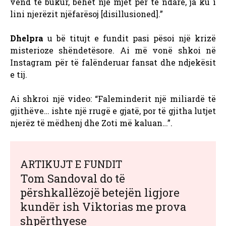
vend të bukur, bëhet një mjet për të ndarë, ja ku i
lini njerëzit njëfarësoj [disillusioned].”
Dhelpra
u bë titujt e fundit pasi pësoi një krizë
misterioze shëndetësore. Ai
më vonë shkoi në
Instagram për të falënderuar fansat dhe ndjekësit
e tij.
Ai shkroi një video: “Faleminderit një miliardë të
gjithëve… ishte një rrugë e gjatë, por të gjitha lutjet
njerëz të mëdhenj dhe Zoti më kaluan…”.
ARTIKUJT E FUNDIT
Tom Sandoval do të
përshkallëzojë betejën ligjore
kundër ish Viktorias me prova
shpërthyese