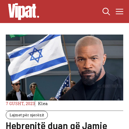
Skip
M
to
content
7 GUSHT, 2023
Klea
Lajmet për njerëzit
Hebrenjtë duan që Jamie