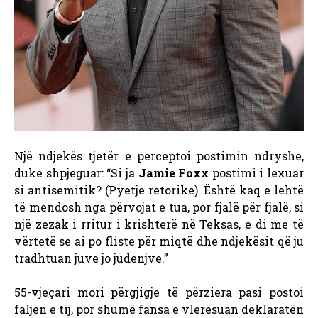
Një ndjekës tjetër e perceptoi postimin ndryshe,
duke shpjeguar: “Si ja
Jamie Foxx
postimi i lexuar
si antisemitik? (Pyetje retorike). Është kaq e lehtë
të mendosh nga përvojat e tua, por fjalë për fjalë, si
një zezak i rritur i krishterë në Teksas, e di me të
vërtetë se ai po fliste për miqtë dhe ndjekësit që ju
tradhtuan juve jo judenjve.”
55-vjeçari mori përgjigje të përziera pasi postoi
faljen e tij, por shumë fansa e vlerësuan deklaratën