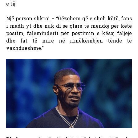
e tij.
Një person shkroi – “Gëzohem që e shoh këtë, fans
i madh yt dhe nuk di se çfarë të mendoj për këtë
postim, faleminderit për postimin e kësaj faljeje
dhe fat të mirë në rimëkëmbjen tënde të
vazhdueshme.”