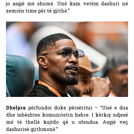
jo asgjë më shumë. Unë kam vetëm dashuri në
zemrën time për të gjithë.”
Dhelpra
përfundoi duke përsëritur – “Unë e dua
dhe mbështes komunitetin hebre. I kërkoj ndjesë
më të thellë kujtdo që u ofendua. Asgjë veç
dashurisë gjithmonë.”