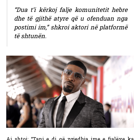
“Dua t’i kërkoj falje komunitetit hebre
dhe të gjithë atyre që u ofenduan nga
postimi im,” shkroi aktori në platformë
të shtunën.
Ai shtoi: “Tani e di që zgjedhja ime e fjalëve ka