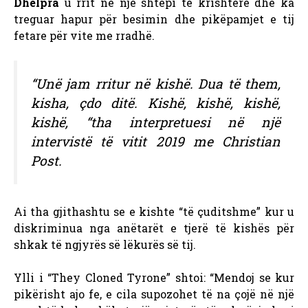
Dhelpra
u rrit në një shtëpi të krishterë dhe ka
treguar hapur për besimin dhe pikëpamjet e tij
fetare për vite me rradhë.
“Unë jam rritur në kishë. Dua të them,
kisha, çdo ditë. Kishë, kishë, kishë,
kishë, “tha interpretuesi në një
intervistë të vitit 2019 me Christian
Post.
Ai tha gjithashtu se e kishte “të çuditshme” kur u
diskriminua nga anëtarët e tjerë të kishës për
shkak të ngjyrës së lëkurës së tij.
Ylli i “They Cloned Tyrone” shtoi: “Mendoj se kur
pikërisht ajo fe, e cila supozohet të na çojë në një