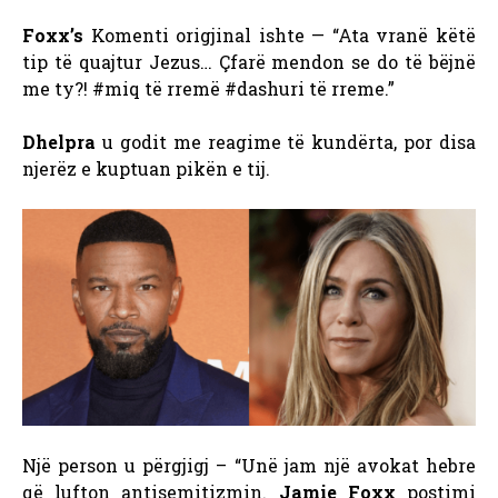
Foxx’s
Komenti origjinal ishte — “Ata vranë këtë
tip të quajtur Jezus… Çfarë mendon se do të bëjnë
me ty?! #miq të rremë #dashuri të rreme.”
Dhelpra
u godit me reagime të kundërta, por disa
njerëz e kuptuan pikën e tij.
Një person u përgjigj – “Unë jam një avokat hebre
që lufton antisemitizmin.
Jamie Foxx
postimi