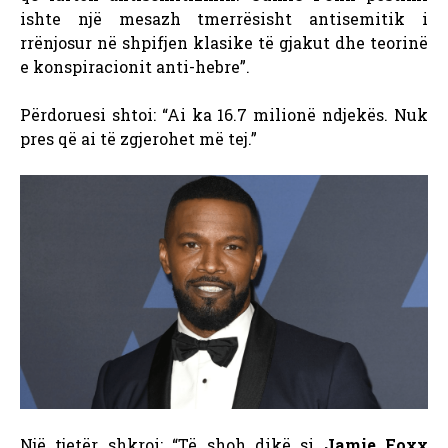
ishte një mesazh tmerrësisht antisemitik i
rrënjosur në shpifjen klasike të gjakut dhe teorinë
e konspiracionit anti-hebre”.
Përdoruesi shtoi: “Ai ka 16.7 milionë ndjekës. Nuk
pres që ai të zgjerohet më tej.”
Një tjetër shkroi: “Të shoh dikë si
Jamie Foxx