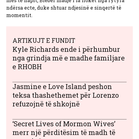
mes të hapit, Bieber madje i la flokët nga fytyra
ndërsa ecte, duke shtuar ndjesinë e sinqertë të
momentit.
ARTIKUJT E FUNDIT
Kyle Richards ende i përhumbur
nga grindja më e madhe familjare
e RHOBH
Jasmine e Love Island peshon
teksa thashethemet për Lorenzo
refuzojnë të shkojnë
‘Secret Lives of Mormon Wives’
merr një përditësim të madh të