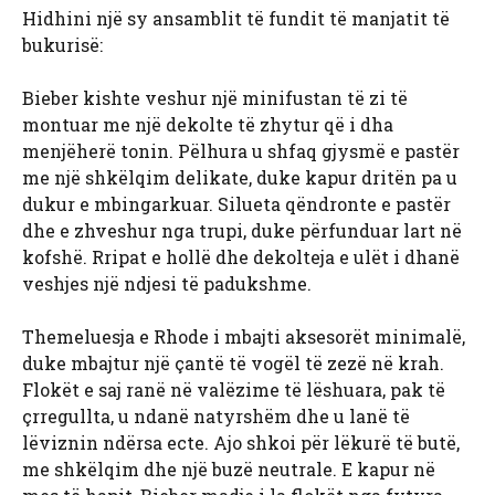
Hidhini një sy ansamblit të fundit të manjatit të
bukurisë:
Bieber kishte veshur një minifustan të zi të
montuar me një dekolte të zhytur që i dha
menjëherë tonin. Pëlhura u shfaq gjysmë e pastër
me një shkëlqim delikate, duke kapur dritën pa u
dukur e mbingarkuar. Silueta qëndronte e pastër
dhe e zhveshur nga trupi, duke përfunduar lart në
kofshë. Rripat e hollë dhe dekolteja e ulët i dhanë
veshjes një ndjesi të padukshme.
Themeluesja e Rhode i mbajti aksesorët minimalë,
duke mbajtur një çantë të vogël të zezë në krah.
Flokët e saj ranë në valëzime të lëshuara, pak të
çrregullta, u ndanë natyrshëm dhe u lanë të
lëviznin ndërsa ecte. Ajo shkoi për lëkurë të butë,
me shkëlqim dhe një buzë neutrale. E kapur në