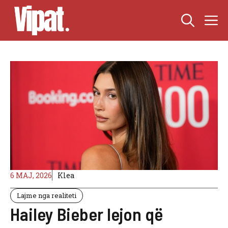
Skip
M
to
content
6 MAJ, 2026
Klea
Lajme nga realiteti
Hailey Bieber lejon që