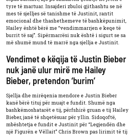
tyre të martuar. Insajderi zbuloi gjithashtu se në
mes të sjelljes së tanishme të Justinit, rantit
emocional dhe thashethemeve të bashkëpunimit,
Hailey është bërë me “vendimmarrjen e keqe të
burrit të saj”. Sipërmarrësi nuk është i sigurt se sa
më shumë mund të marrë nga sjellja e Justinit.
Vendimet e këqija të Justin Bieber
nuk janë ulur mirë me Hailey
Bieber, pretendon ‘burim’
Sjellja dhe mirëqenia mendore e Justin Bieber
kanë bërë tituj për muajt e fundit. Shumë nga
bashkëmoshatarët e tij, përfshirë gruan e tij Hailey
Bieber, janë të shqetësuar për yllin. Sidoqoftë,
mbështetja e fundit e Justinit për “Legjendën dhe
një Figurën e Vëllait” Chris Brown pas lirimit të tij