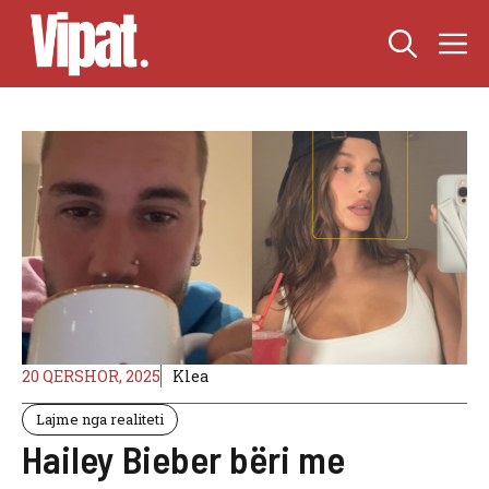
Skip
M
to
content
20 QERSHOR, 2025
Klea
Lajme nga realiteti
Hailey Bieber bëri me