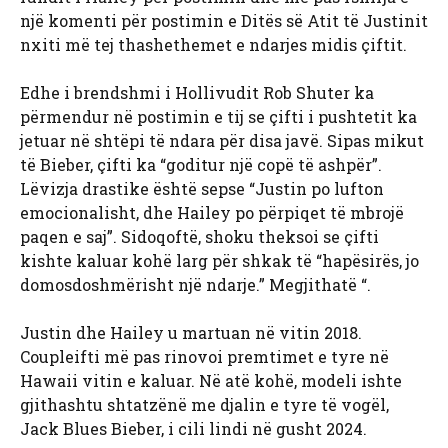
një komenti për postimin e Ditës së Atit të Justinit
nxiti më tej thashethemet e ndarjes midis çiftit.
Edhe i brendshmi i Hollivudit Rob Shuter ka
përmendur në postimin e tij se çifti i pushtetit ka
jetuar në shtëpi të ndara për disa javë. Sipas mikut
të Bieber, çifti ka “goditur një copë të ashpër”.
Lëvizja drastike është sepse “Justin po lufton
emocionalisht, dhe Hailey po përpiqet të mbrojë
paqen e saj”. Sidoqoftë, shoku theksoi se çifti
kishte kaluar kohë larg për shkak të “hapësirës, ​​jo
domosdoshmërisht një ndarje.” Megjithatë “.
Justin dhe Hailey u martuan në vitin 2018.
Coupleifti më pas rinovoi premtimet e tyre në
Hawaii vitin e kaluar. Në atë kohë, modeli ishte
gjithashtu shtatzënë me djalin e tyre të vogël,
Jack Blues Bieber, i cili lindi në gusht 2024.