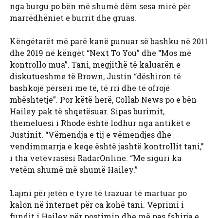
nga burgu po bën më shumë dëm sesa mirë për
marrëdhëniet e burrit dhe gruas.
Këngëtarët më parë kanë punuar së bashku në 2011
dhe 2019 në këngët “Next To You” dhe “Mos më
kontrollo mua”. Tani, megjithë të kaluarën e
diskutueshme të Brown, Justin “dëshiron të
bashkojë përsëri me të, të rri dhe të ofrojë
mbështetje”. Por këtë herë, Collab News po e bën
Hailey pak të shqetësuar. Sipas burimit,
themeluesi i Rhode është lodhur nga antikët e
Justinit. “Vëmendja e tij e vëmendjes dhe
vendimmarrja e keqe është jashtë kontrollit tani,”
i tha vetëvrasësi RadarOnline. “Me siguri ka
vetëm shumë më shumë Hailey.”
Lajmi për jetën e tyre të trazuar të martuar po
kalon në internet për ca kohë tani. Veprimi i
fundit i Hailey për postimin dhe më pas fshirja e