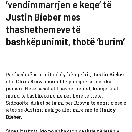
‘vendimmarrjen e keqe’ të
Justin Bieber mes
thashethemeve të
bashkëpunimit, thotë ‘burim’
Pas bashkëpunimit në dy këngë hit,
Justin Bieber
dhe
Chris Brown
mund të punojnë së bashku
përsëri. Nëse besohet thashethemet, këngëtarët
mund të bashkëpunojnë për herë të tretë.
Sidoqoftë, duket se lajmi për Brown të ​​qenit pjesë e
jetës së Justinit nuk po ulet mirë me të
Hailey
Bieber
.
Sipas burimit, kjo po shkakton çështje në jetën e