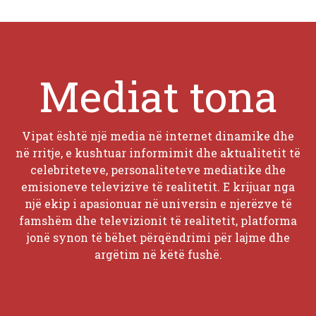
Mediat tona
Vipat është një media në internet dinamike dhe
në rritje, e kushtuar informimit dhe aktualitetit të
celebriteteve, personaliteteve mediatike dhe
emisioneve televizive të realitetit. E krijuar nga
një ekip i apasionuar në universin e njerëzve të
famshëm dhe televizionit të realitetit, platforma
jonë synon të bëhet përqëndrimi për lajme dhe
argëtim në këtë fushë.