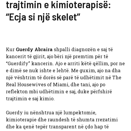
trajtimin e kimioterapisë:
“Ecja si një skelet”
Kur
Guerdy Abraira
shpalli diagnozën e saj të
kancerit të gjirit, ajo bëri një premtim për të
“Guerdify” kancerin. Ajo e arriti këtë qëllim, por ne
e dimë se nuk ishte e lehtë. Me guxim, ajo na dha
një vështrim të dorës së parë të udhëtimit në The
Real Housewives of Miami, dhe tani, ajo po
reflekton mbi udhëtimin e saj, duke përfshirë
trajtimin e saj kimio.
Guerdy iu nënshtrua një lumpektomie,
kimioterapie dhe raundesh të shumta rrezatimi
dhe ka qenë tepër transparent në çdo hap të