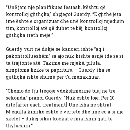
“Unë jam një planifikues festash, kështu që
kontrolloj gjithçka,” shpjegoi Guerdy. “E gjithë jeta
ime është e organizuar dhe unë kontrolloj mjedisin
tim, kontrolloj atë që duhet të bëj, kontrolloj
gjithçka rreth meje.”
Guerdy vuri në dukje se kanceri ishte “aq i
pakontrollueshëm” sa ajo nuk kishte asnjë ide se si
ta trajtonte atë. Takime me mjekë, pilula,
simptoma fizike të papritura — Guerdy tha se
gjithçka ishte shumë për t’u menaxhuar.
“Chemo do t’ju tregojë vdekshmërinë tuaj në tre
sekonda,” pranoi Guerdy. “Nuk është lojë. Për 10
ditë [after each treatment] Unë isha në shtrat.
Mjegulla kimike është e vërtetë dhe unë ecja si një
skelet – dukej sikur kockat e mia ishin gati të
thyheshin.”