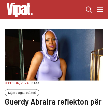
Skip
M
to
content
9 TETOR, 2024
Klea
Lajme nga realiteti
Guerdy Abraira reflekton për