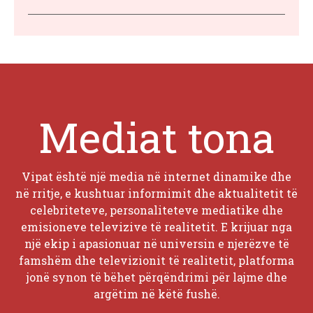
Mediat tona
Vipat është një media në internet dinamike dhe
në rritje, e kushtuar informimit dhe aktualitetit të
celebriteteve, personaliteteve mediatike dhe
emisioneve televizive të realitetit. E krijuar nga
një ekip i apasionuar në universin e njerëzve të
famshëm dhe televizionit të realitetit, platforma
jonë synon të bëhet përqëndrimi për lajme dhe
argëtim në këtë fushë.