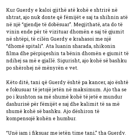
Kur Guerdy e kaloi gjithë atë kohë e shtrirë në
shtrat, ajo nuk donte që fëmijët e saj ta shihnin atë
në një “gjendje të dobësuar”. Megjithatë, ata do të
vinin ende për të vizituar dhomën e saj të gjumit
në shtëpi, të cilën Guerdy e krahasoi me një
“dhomë spitali”. Ata luanin sharada, shikonin
filma dhe përpiqeshin ta bënin dhomën e gjumit të
ndihej sa më e gjallë. Sigurisht, ajo kohë së bashku
po shërohej në mënyrën e vet.
Këto ditë, tani që Guerdy është pa kancer, ajo është
e fokusuar të jetojë jetën në maksimum. Ajo tha se
po i kushton sa më shumë kohë të jetë e mundur
dashurisë për fëmijët e saj dhe kalimit të sa më
shumë kohë së bashku. Ajo dëshiron të
kompensojë kohën e humbur.
“Unë jam i fiksuar me jetën time tani,” tha Guerdy.