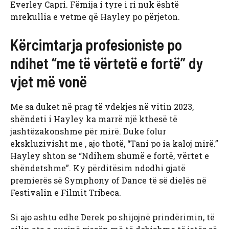
Everley Capri. Fëmija i tyre i ri nuk është
mrekullia e vetme që Hayley po përjeton.
Kërcimtarja profesioniste po
ndihet “me të vërtetë e fortë” dy
vjet më vonë
Me sa duket në prag të vdekjes në vitin 2023,
shëndeti i Hayley ka marrë një kthesë të
jashtëzakonshme për mirë. Duke folur
ekskluzivisht me , ajo thotë, “Tani po ia kaloj mirë.”
Hayley shton se “Ndihem shumë e fortë, vërtet e
shëndetshme”. Ky përditësim ndodhi gjatë
premierës së Symphony of Dance të së dielës në
Festivalin e Filmit Tribeca.
Si ajo ashtu edhe Derek po shijojnë prindërimin, të