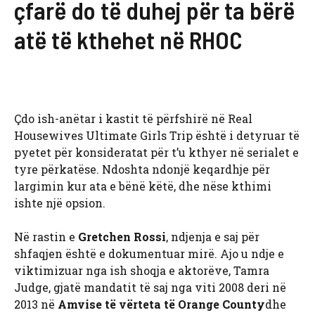
çfarë do të duhej për ta bërë
atë të kthehet në RHOC
Çdo ish-anëtar i kastit të përfshirë në Real
Housewives Ultimate Girls Trip është i detyruar të
pyetet për konsideratat për t’u kthyer në serialet e
tyre përkatëse. Ndoshta ndonjë keqardhje për
largimin kur ata e bënë këtë, dhe nëse kthimi
ishte një opsion.
Në rastin e
Gretchen Rossi
, ndjenja e saj për
shfaqjen është e dokumentuar mirë. Ajo u ndje e
viktimizuar nga ish shoqja e aktorëve, Tamra
Judge, gjatë mandatit të saj nga viti 2008 deri në
2013 në
Amvise të vërteta të Orange County
dhe