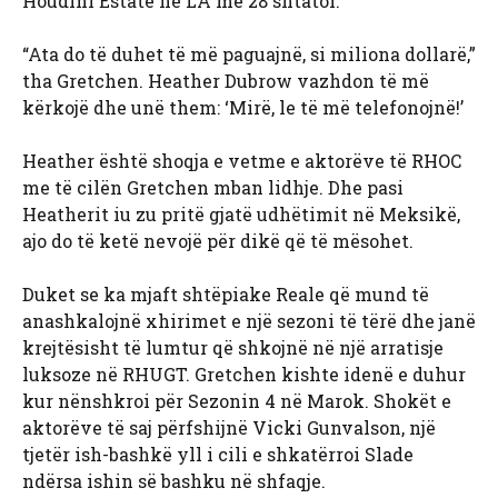
Houdini Estate në LA më 28 shtator.
“Ata do të duhet të më paguajnë, si miliona dollarë,”
tha Gretchen. Heather Dubrow vazhdon të më
kërkojë dhe unë them: ‘Mirë, le të më telefonojnë!’
Heather është shoqja e vetme e aktorëve të RHOC
me të cilën Gretchen mban lidhje. Dhe pasi
Heatherit iu zu pritë gjatë udhëtimit në Meksikë,
ajo do të ketë nevojë për dikë që të mësohet.
Duket se ka mjaft shtëpiake Reale që mund të
anashkalojnë xhirimet e një sezoni të tërë dhe janë
krejtësisht të lumtur që shkojnë në një arratisje
luksoze në RHUGT. Gretchen kishte idenë e duhur
kur nënshkroi për Sezonin 4 në Marok. Shokët e
aktorëve të saj përfshijnë Vicki Gunvalson, një
tjetër ish-bashkë yll i cili e shkatërroi Slade
ndërsa ishin së bashku në shfaqje.