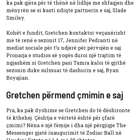
ka pak gjëra për të thënë në lidhje me shfaqjen dhe
mënyrën se si kasti ndiqte partnerin e saj, Slade
Smiley.
Kohët e fundit, Gretchen kontaktoi veçanërisht
me të renë e sezonit 17, Jennifer Pedranti në
mediat sociale për t’u ndjerë për përvojën e saj.
Pronarja e studios së yogës duroi një trajtim të
ngjashëm si Gretchen pasi Tamra kaloi të gjithë
sezonin duke sulmuar të dashurin e saj, Ryan
Boyajian.
Gretchen përmend çmimin e saj
Pra, ka pak dyshime se Gretchen do të dëshironte
të kthehej. Çështja e vërtetë është për çfarë
çmimi? Nëna e një fëmije i dha një përgjigje The
Messenger gjatë inaugurimit të Zodiac Ball në