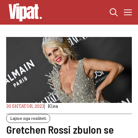
Skip
M
to
content
30 SHTATOR, 2023
Klea
Lajme nga realiteti
Gretchen Rossi zbulon se