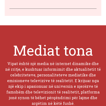
Mediat tona
Vipat është një media në internet dinamike dhe
në rritje, e kushtuar informimit dhe aktualitetit të
celebriteteve, personaliteteve mediatike dhe
emisioneve televizive të realitetit. E krijuar nga
një ekip i apasionuar në universin e njerëzve të
famshëm dhe televizionit të realitetit, platforma
jonë synon të bëhet përqëndrimi për lajme dhe
argëtim në këtë fushë.