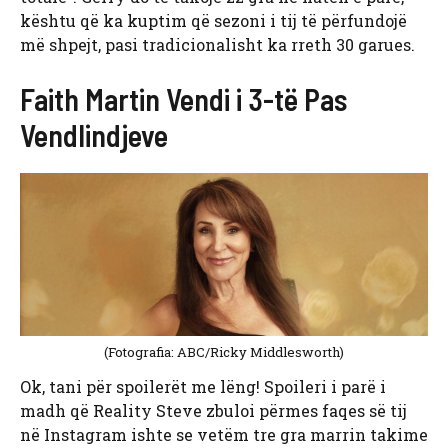
kështu që ka kuptim që sezoni i tij të përfundojë
më shpejt, pasi tradicionalisht ka rreth 30 garues.
Faith Martin Vendi i 3-të Pas
Vendlindjeve
(Fotografia: ABC/Ricky Middlesworth)
Ok, tani për spoilerët me lëng! Spoileri i parë i
madh që Reality Steve zbuloi përmes faqes së tij
në Instagram ishte se vetëm tre gra marrin takime