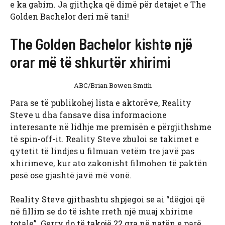
e ka gabim. Ja gjithçka që dimë për detajet e The
Golden Bachelor deri më tani!
The Golden Bachelor kishte një
orar më të shkurtër xhirimi
ABC/Brian Bowen Smith
Para se të publikohej lista e aktorëve, Reality
Steve u dha fansave disa informacione
interesante në lidhje me premisën e përgjithshme
të spin-off-it. Reality Steve zbuloi se takimet e
qytetit të lindjes u filmuan vetëm tre javë pas
xhirimeve, kur ato zakonisht filmohen të paktën
pesë ose gjashtë javë më vonë.
Reality Steve gjithashtu shpjegoi se ai “dëgjoi që
në fillim se do të ishte rreth një muaj xhirime
totale”. Gerry do të takojë 22 gra në natën e parë,