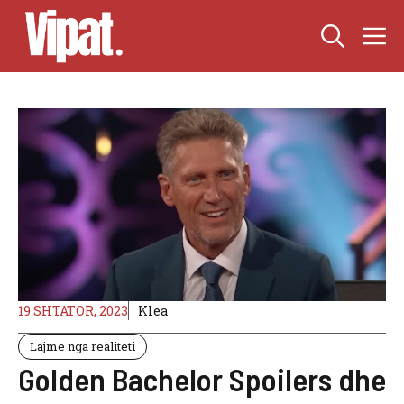
Skip
M
to
content
19 SHTATOR, 2023
Klea
Lajme nga realiteti
Golden Bachelor Spoilers dhe