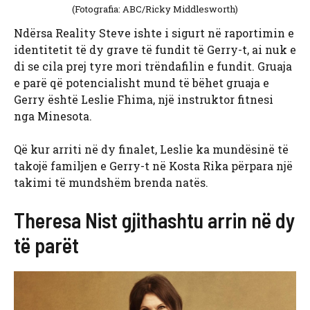
(Fotografia: ABC/Ricky Middlesworth)
Ndërsa Reality Steve ishte i sigurt në raportimin e
identitetit të dy grave të fundit të Gerry-t, ai nuk e
di se cila prej tyre mori trëndafilin e fundit. Gruaja
e parë që potencialisht mund të bëhet gruaja e
Gerry është Leslie Fhima, një instruktor fitnesi
nga Minesota.
Që kur arriti në dy finalet, Leslie ka mundësinë të
takojë familjen e Gerry-t në Kosta Rika përpara një
takimi të mundshëm brenda natës.
Theresa Nist gjithashtu arrin në dy
të parët