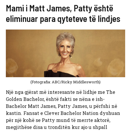
Mami i Matt James, Patty është
eliminuar para qyteteve të lindjes
(Fotografia: ABC/Ricky Middlesworth)
Një nga gjërat më interesante në lidhje me The
Golden Bachelor, është fakti se nëna e ish-
Bachelor Matt James, Patty James, u përfshi në
kastin. Fansat e Clever Bachelor Nation dyshuan
për një kohë se Patty mund të merrte aktorë,
megjithëse disa u tronditën kur ajo u shpall