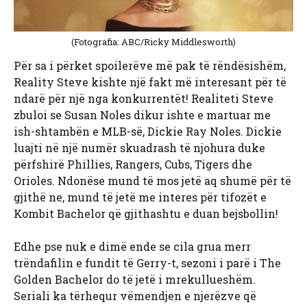
(Fotografia: ABC/Ricky Middlesworth)
Për sa i përket spoilerëve më pak të rëndësishëm,
Reality Steve kishte një fakt më interesant për të
ndarë për një nga konkurrentët! Realiteti Steve
zbuloi se Susan Noles dikur ishte e martuar me
ish-shtambën e MLB-së, Dickie Ray Noles. Dickie
luajti në një numër skuadrash të njohura duke
përfshirë Phillies, Rangers, Cubs, Tigers dhe
Orioles. Ndonëse mund të mos jetë aq shumë për të
gjithë ne, mund të jetë me interes për tifozët e
Kombit Bachelor që gjithashtu e duan bejsbollin!
Edhe pse nuk e dimë ende se cila grua merr
trëndafilin e fundit të Gerry-t, sezoni i parë i The
Golden Bachelor do të jetë i mrekullueshëm.
Seriali ka tërhequr vëmendjen e njerëzve që