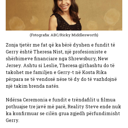
(Fotografia: ABC/Ricky Middlesworth)
Zonja tjetër me fat që ka bërë dyshen e fundit të
Gerry është Theresa Nist, një profesioniste e
shërbimeve financiare nga Shrewsbury, New
Jersey. Ashtu si Leslie, Theresa gjithashtu do të
takohet me familjen e Gerry-t në Kosta Rika
përpara se të vendosë nëse të dy do të vazhdojnë
një takim brenda natës.
Ndërsa Ceremonia e fundit e trëndafilit u filmua
pothuajse tre javë më parë, Reality Steve ende nuk
ka konfirmuar se cilën grua zgjedh përfundimisht
Gerry.