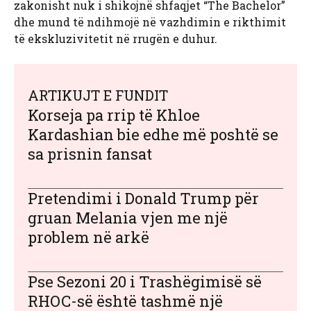
zakonisht nuk i shikojnë shfaqjet “The Bachelor”
dhe mund të ndihmojë në vazhdimin e rikthimit
të ekskluzivitetit në rrugën e duhur.
ARTIKUJT E FUNDIT
Korseja pa rrip të Khloe
Kardashian bie edhe më poshtë se
sa prisnin fansat
Pretendimi i Donald Trump për
gruan Melania vjen me një
problem në arkë
Pse Sezoni 20 i Trashëgimisë së
RHOC-së është tashmë një