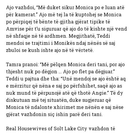
Ajo vazhdoi, “Më duket sikur Monica po e luan atë
për kamerat.” Ajo më tej la të kuptohej se Monica
po përpiqej të bënte të gjitha gjërat tipike të
Amvise për t’u siguruar që ajo do të kishte një vend
në shfaqje në të ardhmen. Megjithatë, Teddi
mendoi se trajtimi i Monikës ndaj nënës së saj
zbuloi se kush ishte ajo në të vërtetë.
Tamra pranoi: “Më pëlqen Monica deri tani, por ajo
thjesht nuk po dëgjon … Ajo po flet pa dëgjuar.”
Teddi u pajtua dhe tha: “Unë mendoj se ajo është aq
e mërzitur që nëna e saj po përfshihet, saqë ajo as
nuk mund të përpunojë atë që thotë Angie.” Të dy
diskutuan më tej situatën, duke sugjeruar që
Monica të ndalonte xhirimet me nënën e saj nëse
gjërat vazhdonin siç ishin parë deri tani.
Real Housewives of Solt Lake City vazhdon të