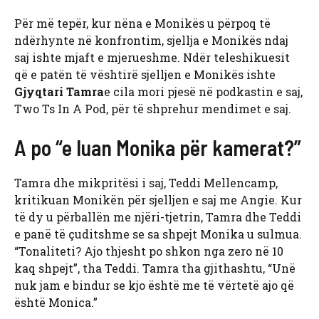
Për më tepër, kur nëna e Monikës u përpoq të
ndërhynte në konfrontim, sjellja e Monikës ndaj
saj ishte mjaft e mjerueshme. Ndër teleshikuesit
që e patën të vështirë sjelljen e Monikës ishte
Gjyqtari Tamra
e cila mori pjesë në podkastin e saj,
Two Ts In A Pod, për të shprehur mendimet e saj.
A po “e luan Monika për kamerat?”
Tamra dhe mikpritësi i saj, Teddi Mellencamp,
kritikuan Monikën për sjelljen e saj me Angie. Kur
të dy u përballën me njëri-tjetrin, Tamra dhe Teddi
e panë të çuditshme se sa shpejt Monika u sulmua.
“Tonaliteti? Ajo thjesht po shkon nga zero në 10
kaq shpejt”, tha Teddi. Tamra tha gjithashtu, “Unë
nuk jam e bindur se kjo është me të vërtetë ajo që
është Monica.”