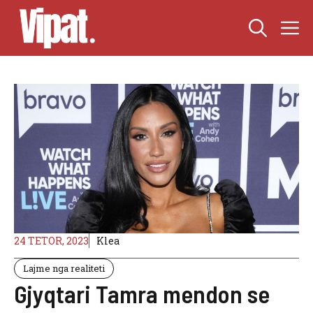
Skip
M
to
content
24 TETOR, 2023
Klea
Lajme nga realiteti
Gjyqtari Tamra mendon se