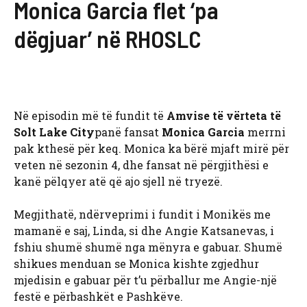
Monica Garcia flet ‘pa
dëgjuar’ në RHOSLC
Në episodin më të fundit të
Amvise të vërteta të
Solt Lake City
panë fansat
Monica Garcia
merrni
pak kthesë për keq. Monica ka bërë mjaft mirë për
veten në sezonin 4, dhe fansat në përgjithësi e
kanë pëlqyer atë që ajo sjell në tryezë.
Megjithatë, ndërveprimi i fundit i Monikës me
mamanë e saj, Linda, si dhe Angie Katsanevas, i
fshiu shumë shumë nga mënyra e gabuar. Shumë
shikues menduan se Monica kishte zgjedhur
mjedisin e gabuar për t’u përballur me Angie-një
festë e përbashkët e Pashkëve.