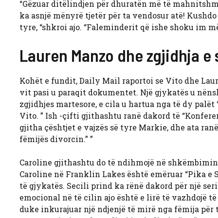
“Gëzuar ditëlindjen për dhuratën më të mahnitshme
ka asnjë mënyrë tjetër për ta vendosur atë! Kushdo 
tyre, “shkroi ajo. “Faleminderit që ishe shoku im më
Lauren Manzo dhe zgjidhja e s
Kohët e fundit, Daily Mail raportoi se Vito dhe La
vit pasi u paraqit dokumentet. Një gjykatës u nëns
zgjidhjes martesore, e cila u hartua nga të dy palë
Vito. ” Ish -çifti gjithashtu ranë dakord të “Konfere
gjitha çështjet e vajzës së tyre Markie, dhe ata ran
fëmijës divorcin.” ”
Caroline gjithashtu do të ndihmojë në shkëmbimin 
Caroline në Franklin Lakes është emëruar “Pika 
të gjykatës. Secili prind ka rënë dakord për një se
emocional në të cilin ajo është e lirë të vazhdojë t
duke inkurajuar një ndjenjë të mirë nga fëmija për 