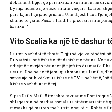
dokument ligjor që përshkruan kushtet e një divorci
Dyshja ndajnë një vajzë shtatë vjeçare. Lauren shpej
parë lajmet që janë prishur. Unë thjesht dua t’ju njo
shumë të gjatë. Pjesa e fundit e procesit ishte para
bashku. “
Vito Scalia ka një të dashur t
Lauren vazhdoi të thotë: “E gjithë kjo ka rëndësi p
Privatësia jonë është e rëndësishme për ne. Ne nuk
ndiejmë nevojën për ndonjë njoftim dramatik. Dhe 
tjetrin. Dhe ne do të jemi gjithmonë një familje, dhe
sepse ajo nuk kërkoi të ishte në TV – ne bëmë, “për
kishte vazhduar më tej.
Sipas Daily Mail, Vito ishte takuar me Dominique 
shfaqeshin në mediat sociale të sipërmarrësit në 
mesazhe që merren me burrin e saj të ri. Kohët e fundi