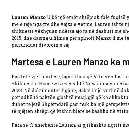
Lauren Manzo
U bë një emër shtëpiak falë fuqisë 
më e reja nga tre dhe vajza e vetme, Lauren ishte një
shikuesit vëzhguan ndërsa ajo ra në dashuri me shoq
2015, dhe dasma u filmua për spinoff Manzo’d me fë
përfunduar divorcin e saj.
Martesa e Lauren Manzo ka 
Pas tetë vjet martese, lajmi theu që Vito vendosi të
Shikuesit e Housewives Real të New Jersey mësuan 
2023. Në dokumentet ligjore, Babai i një vuri në du
periudhë të paktën gjashtë muaj, gjë që ka shkaktua
duhet të jetë Shpërndarë pasi nuk ka një perspektiv
të njëjtën shtëpi që kishin blerë së bashku në vitin
Para se t’i shërbente Lauren, ai gjithashtu ngriti 