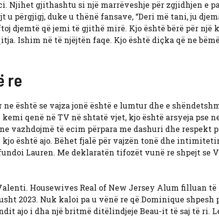
. Njihet gjithashtu si një marrëveshje për zgjidhjen e p
t u përgjigj, duke u thënë fansave, “Deri më tani, ju dje
ftoj djemtë që jemi të gjithë mirë. Kjo është bërë për një 
qitja. Ishim në të njëjtën faqe. Kjo është diçka që ne bëmë
ë re
ër ne është se vajza jonë është e lumtur dhe e shëndetsh
 kemi qenë në TV në shtatë vjet, kjo është arsyeja pse n
ne vazhdojmë të ecim përpara me dashuri dhe respekt pë
 kjo është ajo. Bëhet fjalë për vajzën tonë dhe intimitetin
fundoi Lauren. Me deklaratën tifozët vunë re shpejt se V
Valenti. Housewives Real of New Jersey Alum filluan të
gusht 2023. Nuk kaloi pa u vënë re që Dominique shpesh 
t ajo i dha një britmë ditëlindjeje Beau-it të saj të ri. L