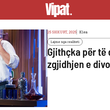
25 SHKURT, 2025
Klea
Lajme nga realiteti
Gjithçka për të 
zgjidhjen e div