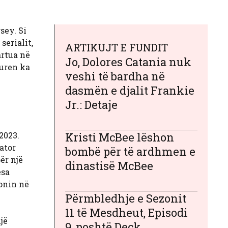
sey. Si
serialit,
ARTIKUJT E FUNDIT
artua në
Jo, Dolores Catania nuk
auren ka
veshi të bardha në
dasmën e djalit Frankie
Jr.: Detaje
2023.
Kristi McBee lëshon
ator
bombë për të ardhmen e
ër një
dinastisë McBee
esa
tonin në
Përmbledhje e Sezonit
11 të Mesdheut, Episodi
jë
9, poshtë Deck