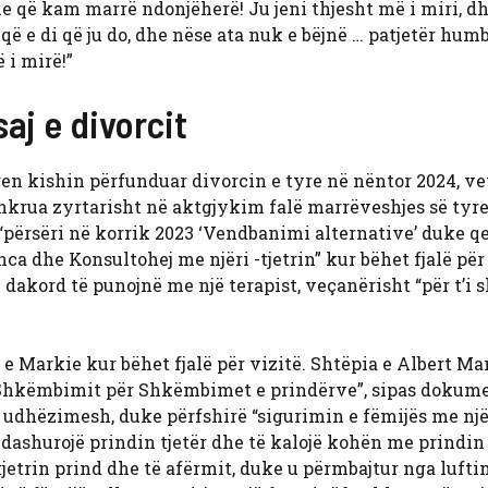
 që kam marrë ndonjëherë! Ju jeni thjesht më i miri, d
që e di që ju do, dhe nëse ata nuk e bëjnë … patjetër humb
 i mirë!”
aj e divorcit
uren kishin përfunduar divorcin e tyre në nëntor 2024, v
hkrua zyrtarisht në aktgjykim falë marrëveshjes së tyre
t “përsëri në korrik 2023 ‘Vendbanimi alternative’ duke 
nca dhe Konsultohej me njëri -tjetrin” kur bëhet fjalë për
ë dakord të punojnë me një terapist, veçanërisht “për t’i 
e Markie kur bëhet fjalë për vizitë. Shtëpia e Albert M
e Shkëmbimit për Shkëmbimet e prindërve”, sipas dokum
ri udhëzimesh, duke përfshirë “sigurimin e fëmijës me nj
ë dashurojë prindin tjetër dhe të kalojë kohën me prindin t
tjetrin prind dhe të afërmit, duke u përmbajtur nga lufti