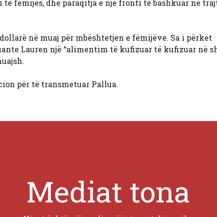
të fëmijës, dhe paraqitja e një fronti të bashkuar në tra
dollarë në muaj për mbështetjen e fëmijëve. Sa i përket
uante Lauren një “alimentim të kufizuar të kufizuar në
muajsh.
ion për të transmetuar Pallua.
Mediat tona