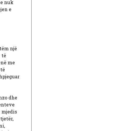
he nuk
jen e
etëm një
 të
qenë me
 të
shpjeguar
anzo dhe
enteve
ë mjedis
jetër,
mi,