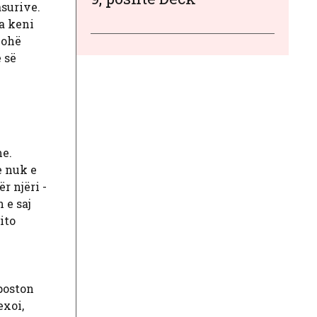
asurive.
ma keni
kohë
 së
me.
e nuk e
r njëri -
 e saj
ito
poston
exoi,