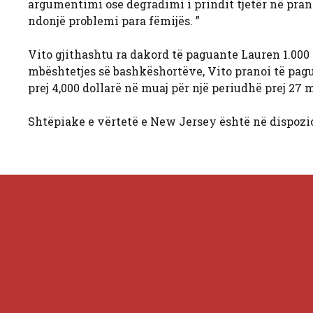
argumentimi ose degradimi i prindit tjetër në prani 
ndonjë problemi para fëmijës. ”
Vito gjithashtu ra dakord të paguante Lauren 1.000 
mbështetjes së bashkëshortëve, Vito pranoi të pag
prej 4,000 dollarë në muaj për një periudhë prej 27 
Shtëpiake e vërtetë e New Jersey është në dispozic