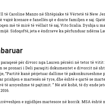
yll të Caroline Manzo në Shtëpiake të Vërtetë të New Jer
 vajzë krenare e fanellës që e donte familjen e saj. Gjatë 
en më të mirë të vëllait të saj, Vito Scalia. Dyshja u m
mijë. Sidoqoftë, jeta e ëndrrave ka përfunduar ndërsa L
mbaruar
 paraqesë për divorc nga Lauren përsëri në tetor të vitit 
se pronari i Deli paraqiti dokumentet e divorcit në sht
kje, “Partitë kanë përjetuar dallime të pakonkurueshme p
r prishjen e martesës së tyre, dhe është e qartë se mart
ë të arsyeshme të pajtimit. ” Në atë kohë, të dy ende je
 2016.
marrëveshjen e zgjidhjes martesore në korrik. MSA është n