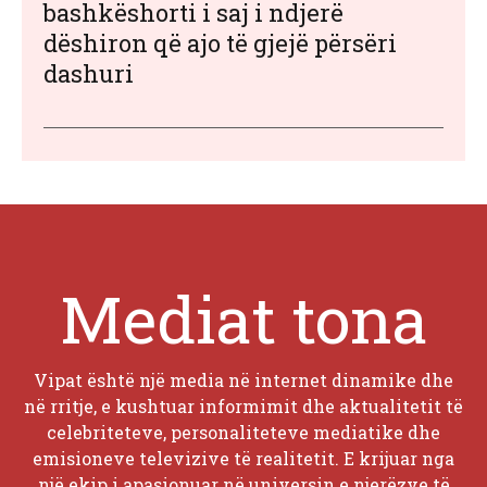
bashkëshorti i saj i ndjerë
dëshiron që ajo të gjejë përsëri
dashuri
Mediat tona
Vipat është një media në internet dinamike dhe
në rritje, e kushtuar informimit dhe aktualitetit të
celebriteteve, personaliteteve mediatike dhe
emisioneve televizive të realitetit. E krijuar nga
një ekip i apasionuar në universin e njerëzve të