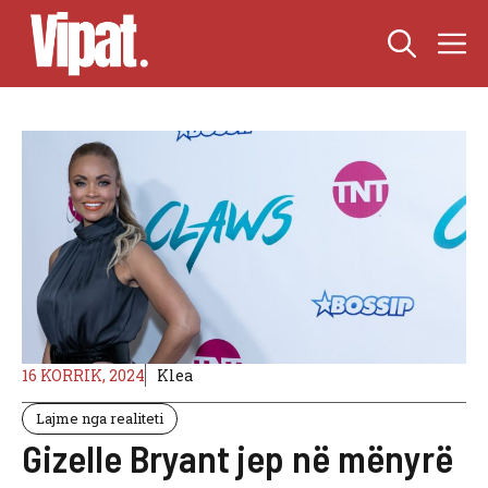
Skip
M
to
content
16 KORRIK, 2024
Klea
Lajme nga realiteti
Gizelle Bryant jep në mënyrë