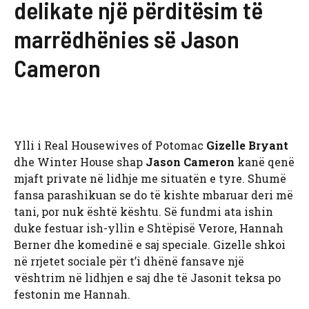
delikate një përditësim të
marrëdhënies së Jason
Cameron
Ylli i Real Housewives of Potomac
Gizelle Bryant
dhe Winter House shap
Jason Cameron
kanë qenë
mjaft private në lidhje me situatën e tyre. Shumë
fansa parashikuan se do të kishte mbaruar deri më
tani, por nuk është kështu. Së fundmi ata ishin
duke festuar ish-yllin e Shtëpisë Verore, Hannah
Berner dhe komedinë e saj speciale. Gizelle shkoi
në rrjetet sociale për t’i dhënë fansave një
vështrim në lidhjen e saj dhe të Jasonit teksa po
festonin me Hannah.