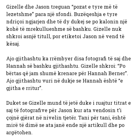
Gizelle dhe Jason treguan “pozat e tyre më të
lezetshme” para një sfondi. Buzëqeshja e tyre
ndriçoi ngjarjen dhe të dy dukej se po kalonin një
kohë të mrekullueshme së bashku. Gizelle nuk
shkroi asnjë titull, por etiketoi Jason në vend të
kësaj.
Ajo gjithashtu ka rrëmbyer disa fotografi të saj dhe
Hannah së bashku gjithashtu. Gizelle shkroi: “Po
bërtas që jam shumë krenare për Hannah Berner”.
Ajo gjithashtu vuri në dukje se Hannah është “e
gjitha e rritur”.
Duket se Gizelle mund të jetë duke i ruajtur titrat e
saj të fotografive për Jason kur ata vendosin t’i
çojnë gjërat në nivelin tjetër. Tani për tani, është
mirë të dimë se ata janë ende një artikull dhe po
argëtohen.