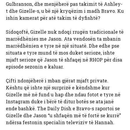
Gulbranson, dhe menjëherë pas takimit të Ashley-
t dhe Gizelle-s, u bë një kryqëzim i madh Bravo. Ku
ishin kamerat për atë takim të dyfishtë?
Sidoqoftë, Gizelle nuk ndoqi rrugën tradicionale të
marrëdhënies me Jason. Ata vendosën ta mbanin
marrëdhënien e tyre në një situatë. Dhe edhe pse
situata e tyre mund të mos duket serioze, ishte
mjaft serioze që Jason të shfaqej në RHOP për disa
episode sezonin e kaluar.
Çifti ndonjëherë i mban gjërat mjaft private.
Kështu që ishte një surprizë e këndshme kur
Gizelle më në fund u hap dhe ndau fotot e tyre në
Instagram duke i bërë të ditur botës se ata janë
ende bashkë. The Daily Dish e Bravo-s raportoi se
Gizelle dhe Jason “u shfaqën më të fortë se kurrë”
ndërsa festonin specialin televiziv të Hannah.