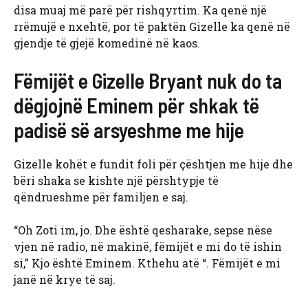
disa muaj më parë për rishqyrtim. Ka qenë një
rrëmujë e nxehtë, por të paktën Gizelle ka qenë në
gjendje të gjejë komedinë në kaos.
Fëmijët e Gizelle Bryant nuk do ta
dëgjojnë Eminem për shkak të
padisë së arsyeshme me hije
Gizelle kohët e fundit foli për çështjen me hije dhe
bëri shaka se kishte një përshtypje të
qëndrueshme për familjen e saj.
“Oh Zoti im, jo. Dhe është qesharake, sepse nëse
vjen në radio, në makinë, fëmijët e mi do të ishin
si,” Kjo është Eminem. Kthehu atë “. Fëmijët e mi
janë në krye të saj.