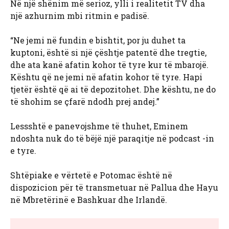
Në një shënim më serioz, ylli i realitetit TV dha
një azhurnim mbi ritmin e padisë.
“Ne jemi në fundin e bishtit, por ju duhet ta
kuptoni, është si një çështje patentë dhe tregtie,
dhe ata kanë afatin kohor të tyre kur të mbarojë.
Kështu që ne jemi në afatin kohor të tyre. Hapi
tjetër është që ai të depozitohet. Dhe kështu, ne do
të shohim se çfarë ndodh prej andej.”
Lessshtë e panevojshme të thuhet, Eminem
ndoshta nuk do të bëjë një paraqitje në podcast -in
e tyre.
Shtëpiake e vërtetë e Potomac është në
dispozicion për të transmetuar në Pallua dhe Hayu
në Mbretërinë e Bashkuar dhe Irlandë.