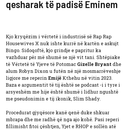
qesharak të padisë Eminem
Kjo kryqëzim i vërtetë i industrisë së Rap Rap
Housewives X nuk ishte kurrë në kartën e askujt
Bingo. Sidoqoftë, kjo grindje e papritur ka
vazhduar për më shumë se një vit tani. Shtëpiake
të Vërtetë të Yjeve të Potomac
Gizelle Bryant
dhe
alum Robyn Dixon u futën në një mosmarrëveshje
ligjore me reperin
Emijë
Kthehu në vitin 2023.
Baza e argumentit të tij është se podcast -i i tyre i
arsyeshëm me hije është shumë i lidhur ngushtë
me pseudonimin e tij ikonik, Slim Shady.
Procedurat gjyqësore kanë qenë duke shkuar
mbrapa dhe me radhë që nga ajo kohë. Pasi reperi
fillimisht fitoi çështjen, Yjet e RHOP e sollën atë