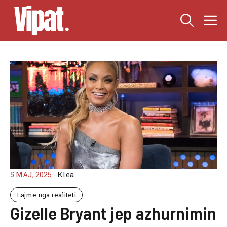
Skip
M
to
content
5 MAJ, 2025
Klea
Lajme nga realiteti
Gizelle Bryant jep azhurnimin