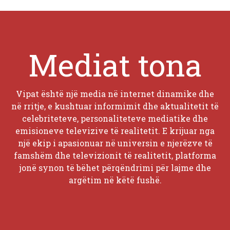
Mediat tona
Vipat është një media në internet dinamike dhe
në rritje, e kushtuar informimit dhe aktualitetit të
celebriteteve, personaliteteve mediatike dhe
emisioneve televizive të realitetit. E krijuar nga
një ekip i apasionuar në universin e njerëzve të
famshëm dhe televizionit të realitetit, platforma
jonë synon të bëhet përqëndrimi për lajme dhe
argëtim në këtë fushë.