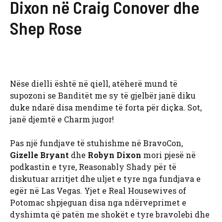
Dixon në Craig Conover dhe
Shep Rose
Nëse dielli është në qiell, atëherë mund të
supozoni se Banditët me sy të gjelbër janë diku
duke ndarë disa mendime të forta për diçka. Sot,
janë djemtë e Charm jugor!
Pas një fundjave të stuhishme në BravoCon,
Gizelle Bryant
dhe
Robyn Dixon
mori pjesë në
podkastin e tyre, Reasonably Shady për të
diskutuar arritjet dhe uljet e tyre nga fundjava e
egër në Las Vegas. Yjet e Real Housewives of
Potomac shpjeguan disa nga ndërveprimet e
dyshimta që patën me shokët e tyre bravolebi dhe