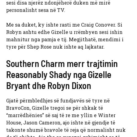
sesi disa njerëz ndonjëherë duken më mirë
personalisht sesa në TV.
Me sa duket, ky ishte rasti me Craig Conover. Si
Robyn ashtu edhe Gizelle u rrëmbyen sesi ishin
mahnitur nga pamja e tij. Megjithatë, mendimi i
tyre për Shep Rose nuk ishte aq lajkatar.
Southern Charm merr trajtimin
Reasonably Shady nga Gizelle
Bryant dhe Robyn Dixon
Gjatë përmbledhjes së fundjavës së tyre në
BravoCon, Gizelle tregoi se për shkak të
“marrëdhënies” së saj të re me yllin e Winter
House, Jason Cameron, ajo ishte në gjendje të
takonte shumë bravole të reja që normalisht nuk