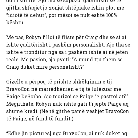
do t’i shihte. Ajo tha se supozoi gabimisht se të
gjitha shfaqjet jo-zonjat shtëpiake ishin plot me
“idiotë të dehur”, por mësoi se nuk është 100%
kështu.
Më pas, Robyn filloi të fliste për Craig dhe se si ai
ishte çuditërisht i pashëm personalisht. Ajo tha se
ishte e tronditur nga sa i pashëm ishte ai në jetën
reale. Me pasion, ajo pyeti: “A mund t’ju them se
Craig duket mirë personalisht?”
Gizelle u përpoq të prishte shkëlqimin e tij
BravoCon në marrëdhënien e tij të lulëzuar me
Paige DeSorbo. Ajo teorizoi se Paige “e pastroi atë”.
Megjithatë, Robyn nuk ishte gati t’i jepte Paige aq
shumë kredi. (Ne të gjithë pamë veshjet BravoCon
të Paige, në fund të fundit.)
“Edhe [in pictures] nga BravoCon, ai nuk duket aq