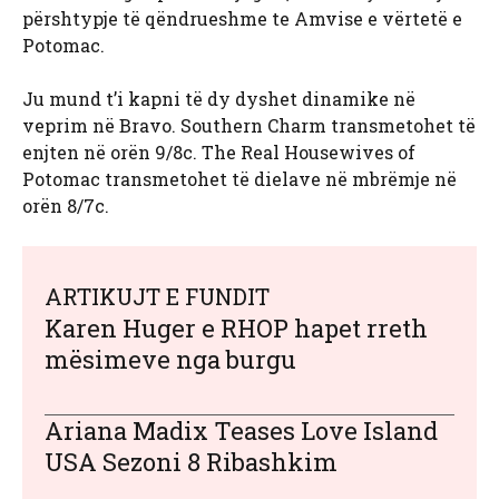
përshtypje të qëndrueshme te Amvise e vërtetë e
Potomac.
Ju mund t’i kapni të dy dyshet dinamike në
veprim në Bravo. Southern Charm transmetohet të
enjten në orën 9/8c. The Real Housewives of
Potomac transmetohet të dielave në mbrëmje në
orën 8/7c.
ARTIKUJT E FUNDIT
Karen Huger e RHOP hapet rreth
mësimeve nga burgu
Ariana Madix Teases Love Island
USA Sezoni 8 Ribashkim