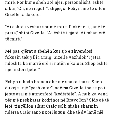
mirë. Por kur e sheh atë njeri personalisht, është
sikur, ‘Oh, në rregull’”, shpjegoi Robyn, me të cilën
Gizelle ra dakord.
“Ai është i veshur shumë mirë. Flokët e tij janë të
prera,” shtoi Gizelle. “Ai është i gjatë. Ai mban erë
të mirë.”
Më pas, gjërat u zbehën kur ajo e zhvendosi
fokusin tek ylli i Craig. Gizelle vazhdoi: “Tjetra
ndoshta ka marrë erë si natën e kaluar. Shep është
një histori tjetër.”
Robyn u hodh brenda dhe me shaka tha se Shep
dukej si një “peshkatar”, ndërsa Gizelle tha se po i
jepte asaj një atmosferë “kodërbile”. A nuk ka vend
për një peshkatar kodrinor në BravoCon? Sido që të
jetë, tingëllon sikur Craig solli gjithë sharmin
ndërsa Craig sapo nxori jugun, dhe të dy lanë një