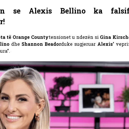
on se Alexis Bellino ka falsif
r!
eta të Orange County
tensionet u ndezën si
Gina Kirsch
llino
dhe
Shannon Beador
duke sugjeruar
Alexis’
vepri
ura”.