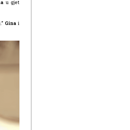
na
u gjet
.”
Gina
i