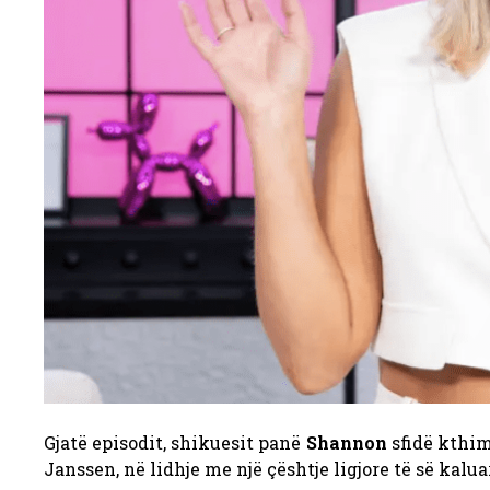
Gjatë episodit, shikuesit panë
Shannon
sfidë kthim
Janssen, në lidhje me një çështje ligjore të së kalu