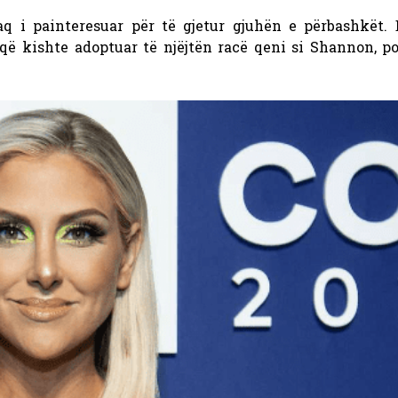
q i painteresuar për të gjetur gjuhën e përbashkët.
ë kishte adoptuar të njëjtën racë qeni si Shannon, po