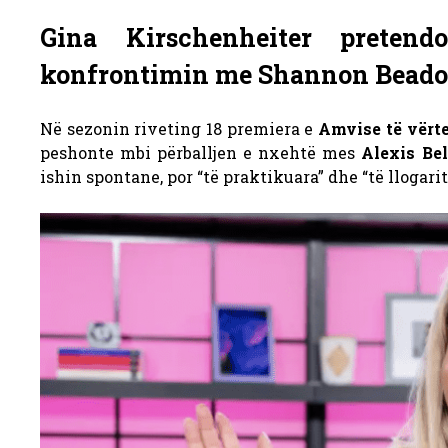
Gina Kirschenheiter pretend
konfrontimin me Shannon Beado
Në sezonin riveting 18 premiera e
Amvise të vërt
peshonte mbi përballjen e nxehtë mes
Alexis Be
ishin spontane, por “të praktikuara” dhe “të llogarit