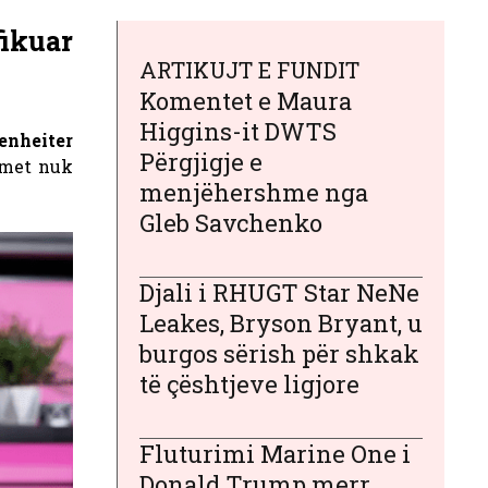
ikuar
ARTIKUJT E FUNDIT
Komentet e Maura
Higgins-it DWTS
enheiter
Përgjigje e
met nuk
menjëhershme nga
Gleb Savchenko
Djali i RHUGT Star NeNe
Leakes, Bryson Bryant, u
burgos sërish për shkak
të çështjeve ligjore
Fluturimi Marine One i
Donald Trump merr