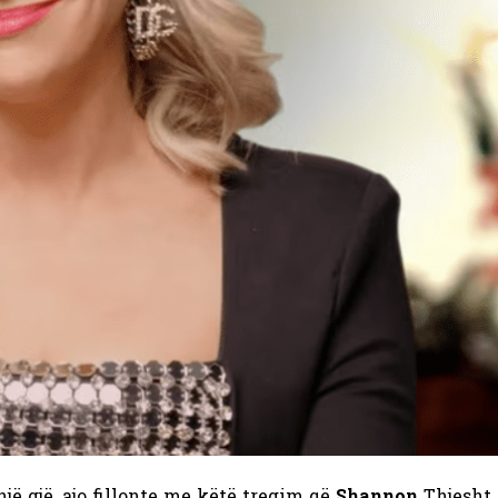
jë gjë, ajo fillonte me këtë tregim që
Shannon
Thjesht 