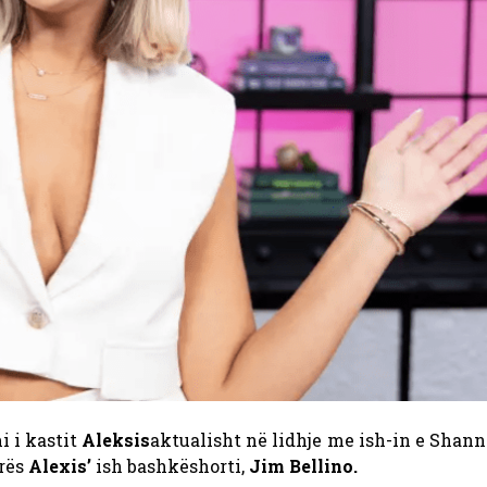
i i kastit
Aleksis
aktualisht në lidhje me ish-in e Shan
arës
Alexis’
ish bashkëshorti,
Jim Bellino.