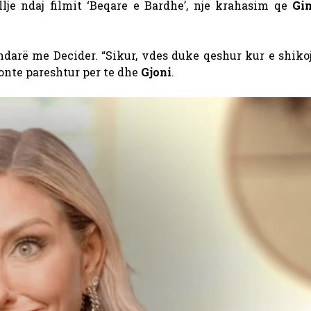
llje ndaj filmit ‘Beqare e Bardhe’, nje krahasim qe
Gi
darë me Decider. “Sikur, vdes duke qeshur kur e shikoj
onte pareshtur per te dhe
Gjoni
.