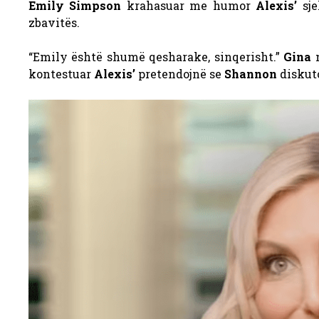
Emily Simpson
krahasuar me humor
Alexis’
sje
zbavitës.
“
Emily është shumë qesharake, sinqerisht.”
Gina
n
kontestuar
Alexis’
pretendojnë se
Shannon
diskut