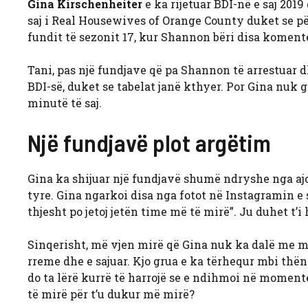
Gina Kirschenheiter
e ka rijetuar BDI-në e saj 2019
saj i Real Housewives of Orange County duket se pël
fundit të sezonit 17, kur Shannon bëri disa koment
Tani, pas një fundjave që pa Shannon të arrestuar d
BDI-së, duket se tabelat janë kthyer. Por Gina nuk 
minutë të saj.
Një fundjavë plot argëtim
Gina ka shijuar një fundjavë shumë ndryshe nga aj
tyre. Gina ngarkoi disa nga fotot në Instagramin e s
thjesht po jetoj jetën time më të mirë”. Ju duhet t
Sinqerisht, më vjen mirë që Gina nuk ka dalë me 
rreme dhe e sajuar. Kjo grua e ka tërhequr mbi thën
do ta lërë kurrë të harrojë se e ndihmoi në momente
të mirë për t’u dukur më mirë?