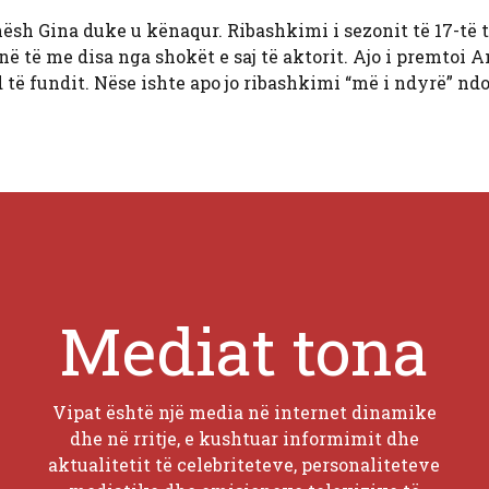
ohësh Gina duke u kënaqur. Ribashkimi i sezonit të 17-të
në të me disa nga shokët e saj të aktorit. Ajo i premtoi 
d të fundit. Nëse ishte apo jo ribashkimi “më i ndyrë” nd
Mediat tona
Vipat është një media në internet dinamike
dhe në rritje, e kushtuar informimit dhe
aktualitetit të celebriteteve, personaliteteve