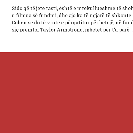
Sido që të jetë rasti, është e mrekullueshme të sh
u filmua së fundmi, dhe ajo ka të ngjarë të shkonte 
Cohen se do të vinte e përgatitur për betejë, në fun
siç premtoi Taylor Armstrong, mbetet për t’u parë…