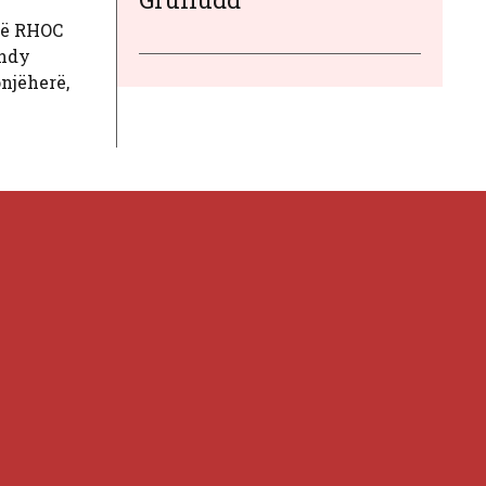
 të RHOC
Andy
onjëherë,