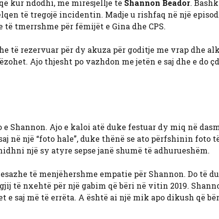
 që kur ndodhi, me mirësjellje të
Shannon Beador
. Bashk
qen të tregojë incidentin. Madje u rishfaq në një episod
e të tmerrshme për fëmijët e Gina dhe CPS.
he të rezervuar për dy akuza për goditje me vrap dhe alk
gëzohet. Ajo thjesht po vazhdon me jetën e saj dhe e do ç
o e Shannon. Ajo e kaloi atë duke festuar dy miq në das
aj në një “foto hale”, duke thënë se ato përfshinin foto t
’i hidhni një sy atyre sepse janë shumë të adhurueshëm.
mesazhe të menjëhershme empatie për Shannon. Do të du
gjij të nxehtë për një gabim që bëri në vitin 2019. Shan
t e saj më të errëta. A është ai një mik apo dikush që bë