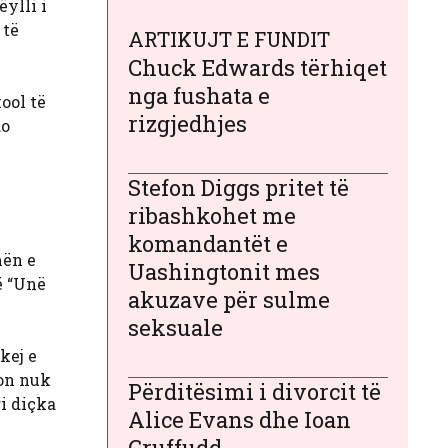
ëylli i
 të
ARTIKUJT E FUNDIT
Chuck Edwards tërhiqet
nga fushata e
ool të
rizgjedhjes
do
Stefon Diggs pritet të
ribashkohet me
komandantët e
mën e
Uashingtonit mes
ë “Unë
akuzave për sulme
seksuale
kej e
non nuk
Përditësimi i divorcit të
ri diçka
Alice Evans dhe Ioan
Gruffudd