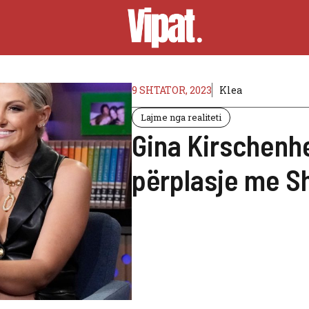
9 SHTATOR, 2023
Klea
Lajme nga realiteti
Gina Kirschenhe
përplasje me S