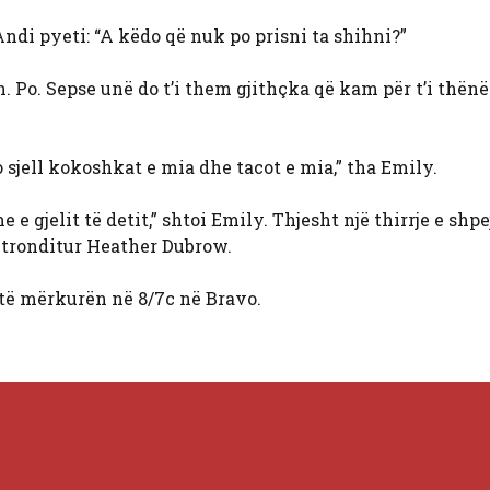
 Andi pyeti: “A këdo që nuk po prisni ta shihni?”
. Po. Sepse unë do t’i them gjithçka që kam për t’i thënë 
 sjell kokoshkat e mia dhe tacot e mia,” tha Emily.
e e gjelit të detit,” shtoi Emily. Thjesht një thirrje e shp
ke tronditur Heather Dubrow.
të mërkurën në 8/7c në Bravo.