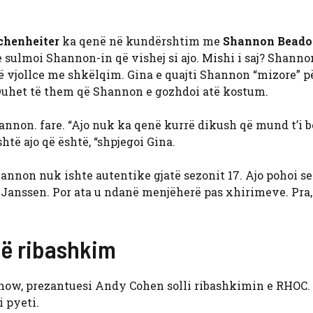
chenheiter
ka qenë në kundërshtim me
Shannon Beado
 e sulmoi Shannon-in që vishej si ajo. Mishi i saj? Shann
 vjollce me shkëlqim. Gina e quajti Shannon “mizore” pë
j. Duhet të them që Shannon e gozhdoi atë kostum.
hannon. fare. “Ajo nuk ka qenë kurrë dikush që mund t’i b
të ajo që është, “shpjegoi Gina.
non nuk ishte autentike gjatë sezonit 17. Ajo pohoi se
 Janssen. Por ata u ndanë menjëherë pas xhirimeve. Pra,
në ribashkim
ow, prezantuesi Andy Cohen solli ribashkimin e RHOC. 
 pyeti.