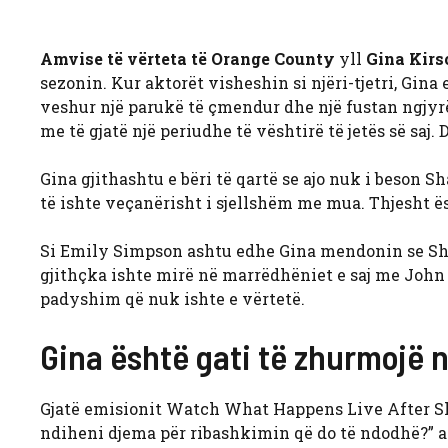
Amvise të vërteta të Orange County
yll
Gina Kirs
sezonin. Kur aktorët visheshin si njëri-tjetri, Gina
veshur një parukë të çmendur dhe një fustan ngjyrë
me të gjatë një periudhe të vështirë të jetës së sa
Gina gjithashtu e bëri të qartë se ajo nuk i beson S
të ishte veçanërisht i sjellshëm me mua. Thjesht ësh
Si Emily Simpson ashtu edhe Gina mendonin se Shan
gjithçka ishte mirë në marrëdhëniet e saj me John
padyshim që nuk ishte e vërtetë.
Gina është gati të zhurmojë 
Gjatë emisionit Watch What Happens Live After Sh
ndiheni djema për ribashkimin që do të ndodhë?” ai