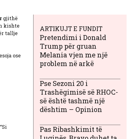
r
gjithë
on kishte
ARTIKUJT E FUNDIT
r tallje
Pretendimi i Donald
Trump për gruan
Melania vjen me një
esoja ose
problem në arkë
Pse Sezoni 20 i
Trashëgimisë së RHOC-
së është tashmë një
dështim – Opinion
“Si
Pas Ribashkimit të
Luginës, Bravo duhet ta