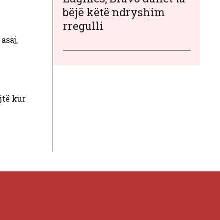
bëjë këtë ndryshim
rregulli
asaj,
ejtë kur