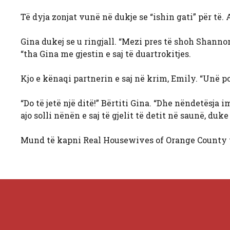
Të dyja zonjat vunë në dukje se “ishin gati” për të.
Gina dukej se u ringjall. “Mezi pres të shoh Shannon
“tha Gina me gjestin e saj të duartrokitjes.
Kjo e kënaqi partnerin e saj në krim, Emily. “Unë po
“Do të jetë një ditë!” Bërtiti Gina. “Dhe nëndetësja im
ajo solli nënën e saj të gjelit të detit në saunë, du
Mund të kapni Real Housewives of Orange County 