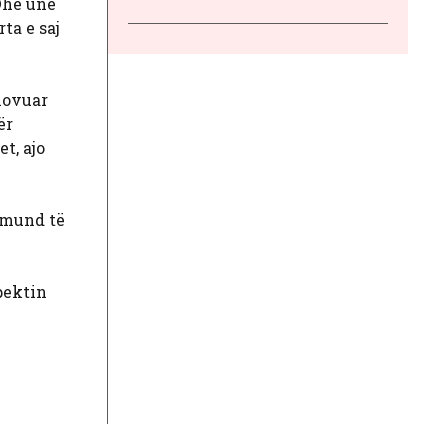
 Dhe unë
ta e saj
movuar
ër
t, ajo
a mund të
pektin