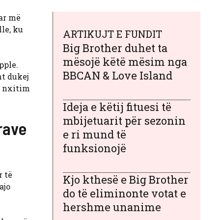
ar më
lle, ku
ARTIKUJT E FUNDIT
Big Brother duhet ta
mësojë këtë mësim nga
pple.
BBCAN & Love Island
ht dukej
ë nxitim
Ideja e këtij fituesi të
mbijetuarit për sezonin
rave
e ri mund të
funksionojë
r të
Kjo kthesë e Big Brother
ajo
do të eliminonte votat e
hershme unanime