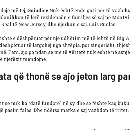
dojë më tej,
Goiudice
Nuk është ende gati për të vazhdu
 planifikon të lërë rezidencën e familjes së saj në Montvi
Real të New Jersey, dhe njerkun e saj, Luis Ruelas.
e ishte e dëshpëruar për një udhëtim më të lehtë në Big A
dëshpëruar të largohej nga shtëpia, por sinqerisht, thjes
në. Tani, ajo po ndan se me të vërtetë nuk është në asnj
që njerëzit mendojnë.
ata që thonë se ajo jeton larg pa
sit se nuk ka “datë fundore” në sy dhe se “është kaq buku
jë pasim falas. Dhe ndërsa marka e saj vazhdon të rritet, 