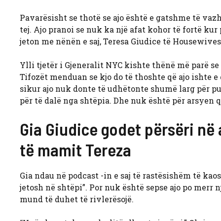
Pavarësisht se thotë se ajo është e gatshme të vazh
tej. Ajo pranoi se nuk ka një afat kohor të fortë kur
jeton me nënën e saj, Teresa Giudice të Housewives 
Ylli tjetër i Gjeneralit NYC kishte thënë më parë s
Tifozët menduan se kjo do të thoshte që ajo ishte e 
sikur ajo nuk donte të udhëtonte shumë larg për pu
për të dalë nga shtëpia. Dhe nuk është për arsyen 
Gia Giudice godet përsëri në 
të mamit Tereza
Gia ndau në podcast -in e saj të rastësishëm të kao
jetosh në shtëpi”. Por nuk është sepse ajo po merr n
mund të duhet të rivlerësojë.