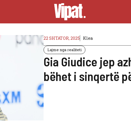
22 SHTATOR, 2025
Klea
Lajme nga realiteti
Gia Giudice jep az
bëhet i sinqertë pë