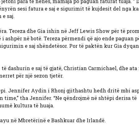
o jetoni para të nënës, mamaja po paguan faturat tuaja. ”
ënyrën sesi fatura e saj e sigurimit të kujdesit del nga kar
 e saj.
jëra. Tereza dhe Gia ishin në Jeff Lewis Show për të pro
ë i ashpër në botë. Tereza përmendi që ajo ende paguan p
sigurimin e saj shëndetësor. Por të paktën kur Gia dyqane
ë dashurin e saj të gjatë, Christian Carmichael, dhe at
rret për një sezon tjetër.
ëpi. Jennifer Aydin i Rhonj gjithashtu hedh dritë mbi as
ën time,” tha Jennifer. “Ne qëndrojmë në shtëpi derisa të
humë kultura të huaja.
Hayu në Mbretërinë e Bashkuar dhe Irlandë.