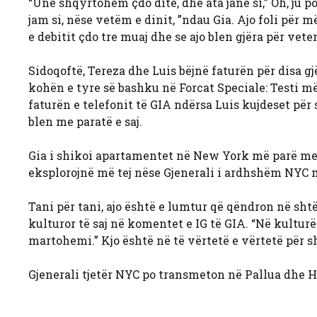
“Unë shqyrtohem çdo ditë, dhe ata janë si,” Oh, ju p
jam si, nëse vetëm e dinit, ”ndau Gia. Ajo foli për m
e debitit çdo tre muaj dhe se ajo blen gjëra për veten
Sidoqoftë, Tereza dhe Luis bëjnë faturën për disa g
kohën e tyre së bashku në Forcat Speciale: Testi m
faturën e telefonit të GIA ndërsa Luis kujdeset për 
blen me paratë e saj.
Gia i shikoi apartamentet në New York më parë me t
eksplorojnë më tej nëse Gjenerali i ardhshëm NYC me
Tani për tani, ajo është e lumtur që qëndron në sht
kulturor të saj në komentet e IG të GIA. “Në kultur
martohemi.” Kjo është në të vërtetë e vërtetë për s
Gjenerali tjetër NYC po transmeton në Pallua dhe 