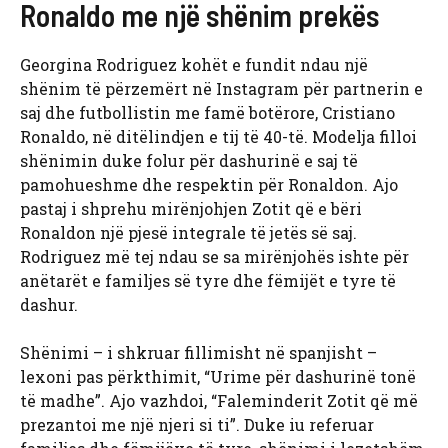
Ronaldo me një shënim prekës
Georgina Rodriguez kohët e fundit ndau një
shënim të përzemërt në Instagram për partnerin e
saj dhe futbollistin me famë botërore, Cristiano
Ronaldo, në ditëlindjen e tij të 40-të. Modelja filloi
shënimin duke folur për dashurinë e saj të
pamohueshme dhe respektin për Ronaldon. Ajo
pastaj i shprehu mirënjohjen Zotit që e bëri
Ronaldon një pjesë integrale të jetës së saj.
Rodriguez më tej ndau se sa mirënjohës ishte për
anëtarët e familjes së tyre dhe fëmijët e tyre të
dashur.
Shënimi – i shkruar fillimisht në spanjisht –
lexoni pas përkthimit, “Urime për dashurinë tonë
të madhe”. Ajo vazhdoi, “Faleminderit Zotit që më
prezantoi me një njeri si ti”. Duke iu referuar