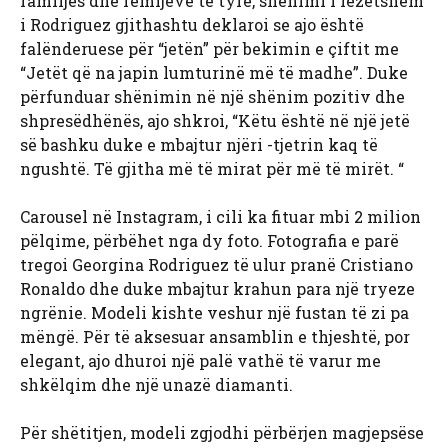
familjes dhe fëmijëve të tyre, shënimi i lezetshëm
i Rodriguez gjithashtu deklaroi se ajo është
falënderuese për “jetën” për bekimin e çiftit me
“Jetët që na japin lumturinë më të madhe”. Duke
përfunduar shënimin në një shënim pozitiv dhe
shpresëdhënës, ajo shkroi, “Këtu është në një jetë
së bashku duke e mbajtur njëri -tjetrin kaq të
ngushtë. Të gjitha më të mirat për më të mirët. “
Carousel në Instagram, i cili ka fituar mbi 2 milion
pëlqime, përbëhet nga dy foto. Fotografia e parë
tregoi Georgina Rodriguez të ulur pranë Cristiano
Ronaldo dhe duke mbajtur krahun para një tryeze
ngrënie. Modeli kishte veshur një fustan të zi pa
mëngë. Për të aksesuar ansamblin e thjeshtë, por
elegant, ajo dhuroi një palë vathë të varur me
shkëlqim dhe një unazë diamanti.
Për shëtitjen, modeli zgjodhi përbërjen magjepsëse