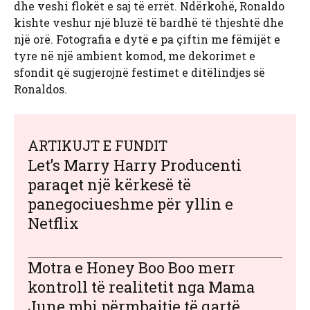
dhe veshi flokët e saj të errët. Ndërkohë, Ronaldo
kishte veshur një bluzë të bardhë të thjeshtë dhe
një orë. Fotografia e dytë e pa çiftin me fëmijët e
tyre në një ambient komod, me dekorimet e
sfondit që sugjerojnë festimet e ditëlindjes së
Ronaldos.
ARTIKUJT E FUNDIT
Let’s Marry Harry Producenti
paraqet një kërkesë të
panegociueshme për yllin e
Netflix
Motra e Honey Boo Boo merr
kontroll të realitetit nga Mama
June mbi përmbajtje të qartë