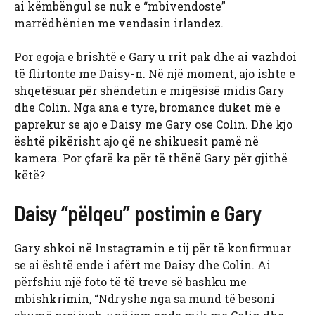
ai këmbëngul se nuk e “mbivendoste”
marrëdhënien me vendasin irlandez.
Por egoja e brishtë e Gary u rrit pak dhe ai vazhdoi
të flirtonte me Daisy-n. Në një moment, ajo ishte e
shqetësuar për shëndetin e miqësisë midis Gary
dhe Colin. Nga ana e tyre, bromance duket më e
paprekur se ajo e Daisy me Gary ose Colin. Dhe kjo
është pikërisht ajo që ne shikuesit pamë në
kamera. Por çfarë ka për të thënë Gary për gjithë
këtë?
Daisy “pëlqeu” postimin e Gary
Gary shkoi në Instagramin e tij për të konfirmuar
se ai është ende i afërt me Daisy dhe Colin. Ai
përfshiu një foto të të treve së bashku me
mbishkrimin, “Ndryshe nga sa mund të besoni