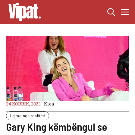
Skip
M
to
content
24 KORRIK, 2023
Klea
Lajme nga realiteti
Gary King këmbëngul se