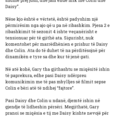
shumë prej jush, unë jam ende mik me Colin dhe
Daisy”.
Nëse kjo është e vërtetë, është padyshim një
përmirësim nga ajo që u pa në ribashkim. Pjesa 2 e
ribashkimit të sezonit 4 ishte veçanërisht e
tensionuar për të gjithë ata. Sigurisht, nuk
komentohet për marrëdhënien e prishur të Daisy
dhe Colin. Ata do të duhet të na përditësojnë për
dinamikën e tyre sa dhe kur të jenë gati.
Në atë kohë, Gary tha gjithashtu se miqësitë ishin
të paprekura, edhe pasi Daisy ndërpreu
komunikimin me të pas mbylljes së filmit sepse
Colin e bëri atë të ndihej “fajtore”.
Pasi Daisy dhe Colin u ndanë, djemtë ishin në
gjendje të lidheshin përsëri. Megjithatë, Gary
pranoi se miqësia e tij me Daisy kishte nevojë për