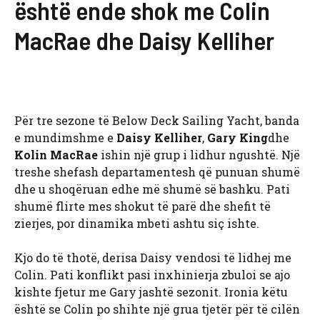
është ende shok me Colin
MacRae dhe Daisy Kelliher
Për tre sezone të Below Deck Sailing Yacht, banda
e mundimshme e
Daisy Kelliher
,
Gary King
dhe
Kolin MacRae
ishin një grup i lidhur ngushtë. Një
treshe shefash departamentesh që punuan shumë
dhe u shoqëruan edhe më shumë së bashku. Pati
shumë flirte mes shokut të parë dhe shefit të
zierjes, por dinamika mbeti ashtu siç ishte.
Kjo do të thotë, derisa Daisy vendosi të lidhej me
Colin. Pati konflikt pasi inxhinierja zbuloi se ajo
kishte fjetur me Gary jashtë sezonit. Ironia këtu
është se Colin po shihte një grua tjetër për të cilën