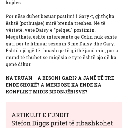
kujdes.
Por nëse duhet besuar postimi i Gary-t, gjithçka
është (pothuajse) mirë brenda treshes. Në të
vërtetë, vetë Daisy e “pëlqeu” postimin.
Megjithatë, është interesante që Colin nuk është
gati për të filmuar sezonin 5 me Daisy dhe Gary.
Është një gjë të thuash që të gjithë janë miq, por a
mund të thuhet se miqësia e tyre është ajo që ka
qenë dikur.
NA TRUAN – A BESONI GARI? A JANË TË TRE
ENDE SHOKË? A MENDONI KA ENDE KA
KONFLIKT MIDIS NDONJËRISVE?
ARTIKUJT E FUNDIT
Stefon Diggs pritet të ribashkohet