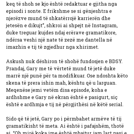
keq të shoh se kjo është redaktuar e gjitha nga
episodi i sonte. E frikshme se si gënjeshtra e
njerëzve mund të shkatërrojë karrierën dhe
jetesën e dikujt”, shkroi ai shpejt në Instagram,
duke treguar kujdes ndaj erërave gramatikore,
ndërsa veshi një nate të zezë me dantella në
imazhin e tij të zgjedhur nga xhirimet.
Askush nuk dëshiron të shohë fundosjen e BDSY.
Prandaj, Gary me të vërtetë mund të jetë duke
marrë një punë për ta modifikuar. Ose ndoshta këto
skena të prera ishin mah, kështu që u larguan.
Meqenëse jemi vetëm disa episode, koha e
ardhshme e Gary në ekran është e pasigurt, siç
është e ardhmja e tij në përgjithësi në këtë serial.
Sido që të jetë, Gary po i përmbahet armëve të tij
gramatikisht të meta. Ai është i pafajshëm, thotë
ai. “Oh mirë koka ime është mbajtur, jam lart pasi e