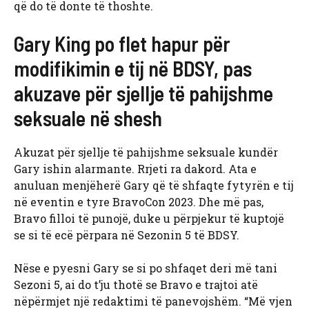
që do të donte të thoshte.
Gary King po flet hapur për
modifikimin e tij në BDSY, pas
akuzave për sjellje të pahijshme
seksuale në shesh
Akuzat për sjellje të pahijshme seksuale kundër
Gary ishin alarmante. Rrjeti ra dakord. Ata e
anuluan menjëherë Gary që të shfaqte fytyrën e tij
në eventin e tyre BravoCon 2023. Dhe më pas,
Bravo filloi të punojë, duke u përpjekur të kuptojë
se si të ecë përpara në Sezonin 5 të BDSY.
Nëse e pyesni Gary se si po shfaqet deri më tani
Sezoni 5, ai do t’ju thotë se Bravo e trajtoi atë
nëpërmjet një redaktimi të panevojshëm. “Më vjen