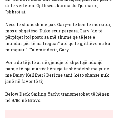
di të vërtetën. Gjithsesi, karma do t’ju marrë,
“shkroi ai.
Nëse të shohësh më pak Gary-n të bën të mërzitur,
mos u shqetëso. Duke ecur përpara, Gary “do të
përpiqet [to] posto sa më shumë që të jetë e
mundur për të na treguar” atë që të gjithëve na ka
munguar “. Faleminderit, Gary.
Por a do të jetë ai në gjendje të shpëtojë ndonjë
pamje të një marrëdhënieje të shëndetshme pune
me Daisy Kelliher? Deri më tani, këto shanse nuk
janë në favor të tij.
Below Deck Sailing Yacht transmetohet të hënën
në 9/8c në Bravo.