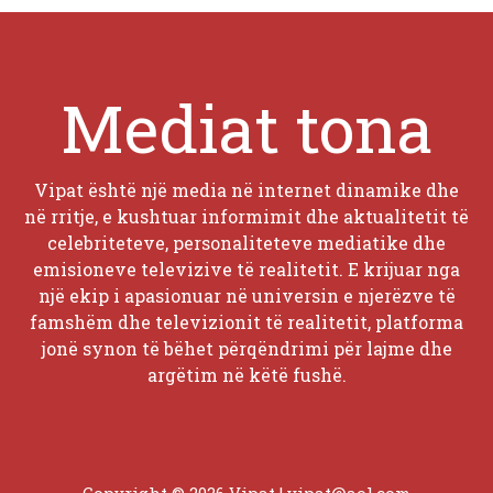
Mediat tona
Vipat është një media në internet dinamike dhe
në rritje, e kushtuar informimit dhe aktualitetit të
celebriteteve, personaliteteve mediatike dhe
emisioneve televizive të realitetit. E krijuar nga
një ekip i apasionuar në universin e njerëzve të
famshëm dhe televizionit të realitetit, platforma
jonë synon të bëhet përqëndrimi për lajme dhe
argëtim në këtë fushë.