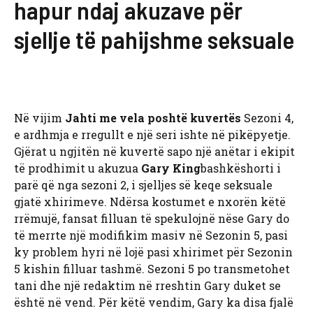
hapur ndaj akuzave për
sjellje të pahijshme seksuale
Në vijim
Jahti me vela poshtë kuvertës
Sezoni 4,
e ardhmja e rregullt e një seri ishte në pikëpyetje.
Gjërat u ngjitën në kuvertë sapo një anëtar i ekipit
të prodhimit u akuzua
Gary King
bashkëshorti i
parë që nga sezoni 2, i sjelljes së keqe seksuale
gjatë xhirimeve. Ndërsa kostumet e nxorën këtë
rrëmujë, fansat filluan të spekulojnë nëse Gary do
të merrte një modifikim masiv në Sezonin 5, pasi
ky problem hyri në lojë pasi xhirimet për Sezonin
5 kishin filluar tashmë. Sezoni 5 po transmetohet
tani dhe një redaktim në rreshtin Gary duket se
është në vend. Për këtë vendim, Gary ka disa fjalë