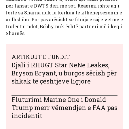
për fansat e DWTS deri më sot. Reagimi ishte aq i
fortë sa Sharna nuk iu kërkua të kthehej sezonin e
ardhshëm. Por pavarësisht se fitorja e saj e vetme e
trofeut u ndot, Bobby nuk është partneri më i keq i
Sharnës.
ARTIKUJT E FUNDIT
Djali i RHUGT Star NeNe Leakes,
Bryson Bryant, u burgos sërish për
shkak të çështjeve ligjore
Fluturimi Marine One i Donald
Trump merr vëmendjen e FAA pas
incidentit