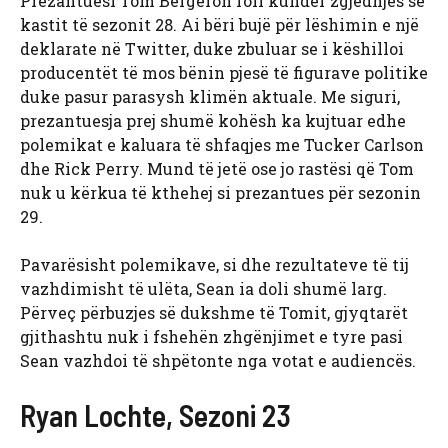
Prezantuesi Tom Bergeron foli kundër zgjedhjes së
kastit të sezonit 28. Ai bëri bujë për lëshimin e një
deklarate në Twitter, duke zbuluar se i këshilloi
producentët të mos bënin pjesë të figurave politike
duke pasur parasysh klimën aktuale. Me siguri,
prezantuesja prej shumë kohësh ka kujtuar edhe
polemikat e kaluara të shfaqjes me Tucker Carlson
dhe Rick Perry. Mund të jetë ose jo rastësi që Tom
nuk u kërkua të kthehej si prezantues për sezonin
29.
Pavarësisht polemikave, si dhe rezultateve të tij
vazhdimisht të ulëta, Sean ia doli shumë larg.
Përveç përbuzjes së dukshme të Tomit, gjyqtarët
gjithashtu nuk i fshehën zhgënjimet e tyre pasi
Sean vazhdoi të shpëtonte nga votat e audiencës.
Ryan Lochte, Sezoni 23