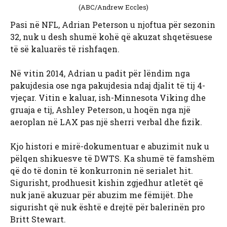
(ABC/Andrew Eccles)
Pasi në NFL, Adrian Peterson u njoftua për sezonin
32, nuk u desh shumë kohë që akuzat shqetësuese
të së kaluarës të rishfaqen.
Në vitin 2014, Adrian u padit për lëndim nga
pakujdesia ose nga pakujdesia ndaj djalit të tij 4-
vjeçar. Vitin e kaluar, ish-Minnesota Viking dhe
gruaja e tij, Ashley Peterson, u hoqën nga një
aeroplan në LAX pas një sherri verbal dhe fizik.
Kjo histori e mirë-dokumentuar e abuzimit nuk u
pëlqen shikuesve të DWTS. Ka shumë të famshëm
që do të donin të konkurronin në serialet hit.
Sigurisht, prodhuesit kishin zgjedhur atletët që
nuk janë akuzuar për abuzim me fëmijët. Dhe
sigurisht që nuk është e drejtë për balerinën pro
Britt Stewart.