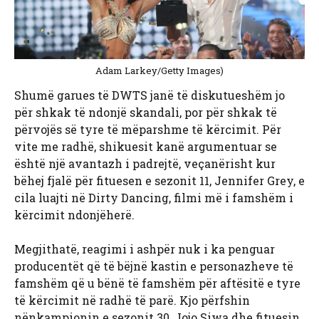
Adam Larkey/Getty Images)
Shumë garues të DWTS janë të diskutueshëm jo
për shkak të ndonjë skandali, por për shkak të
përvojës së tyre të mëparshme të kërcimit. Për
vite me radhë, shikuesit kanë argumentuar se
është një avantazh i padrejtë, veçanërisht kur
bëhej fjalë për fituesen e sezonit 11, Jennifer Grey, e
cila luajti në Dirty Dancing, filmi më i famshëm i
kërcimit ndonjëherë.
Megjithatë, reagimi i ashpër nuk i ka penguar
producentët që të bëjnë kastin e personazheve të
famshëm që u bënë të famshëm për aftësitë e tyre
të kërcimit në radhë të parë. Kjo përfshin
nënkampionin e sezonit 30, Jojo Siwa dhe fituesin