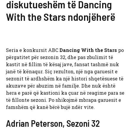
diskutueshëm të Dancing
With the Stars ndonjëherë
Seria e konkursit ABC
Dancing With the Stars
po
përgatitet për sezonin 32, dhe pas zbulimit të
kastit në fillim të kësaj jave, fansat tashmë nuk
janë të kënaqur. Siç rezulton, një nga garuesit e
sezonit të ardhshëm ka një histori shqetësuese të
akuzave për abuzim në familje. Dhe nuk është
hera e parë që kastioni ka çuar në reagime para se
të fillonte sezoni. Po shikojmë mbrapa garuesit e
famshëm që kanë bërë bujë ndër vite.
Adrian Peterson, Sezoni 32