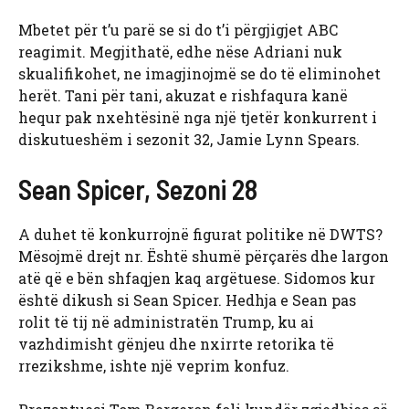
Mbetet për t’u parë se si do t’i përgjigjet ABC
reagimit. Megjithatë, edhe nëse Adriani nuk
skualifikohet, ne imagjinojmë se do të eliminohet
herët. Tani për tani, akuzat e rishfaqura kanë
hequr pak nxehtësinë nga një tjetër konkurrent i
diskutueshëm i sezonit 32, Jamie Lynn Spears.
Sean Spicer, Sezoni 28
A duhet të konkurrojnë figurat politike në DWTS?
Mësojmë drejt nr. Është shumë përçarës dhe largon
atë që e bën shfaqjen kaq argëtuese. Sidomos kur
është dikush si Sean Spicer. Hedhja e Sean pas
rolit të tij në administratën Trump, ku ai
vazhdimisht gënjeu dhe nxirrte retorika të
rrezikshme, ishte një veprim konfuz.