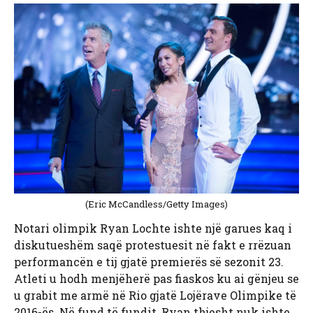
(Eric McCandless/Getty Images)
Notari olimpik Ryan Lochte ishte një garues kaq i
diskutueshëm saqë protestuesit në fakt e rrëzuan
performancën e tij gjatë premierës së sezonit 23.
Atleti u hodh menjëherë pas fiaskos ku ai gënjeu se
u grabit me armë në Rio gjatë Lojërave Olimpike të
2016-ës. Në fund të fundit, Ryan thjesht nuk ishte