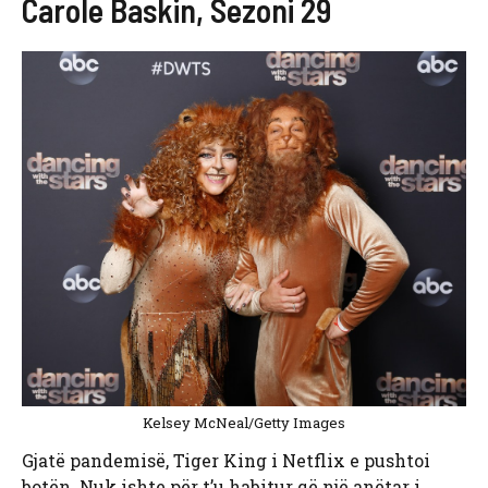
Carole Baskin, Sezoni 29
Kelsey McNeal/Getty Images
Gjatë pandemisë, Tiger King i Netflix e pushtoi
botën. Nuk ishte për t’u habitur që një anëtar i