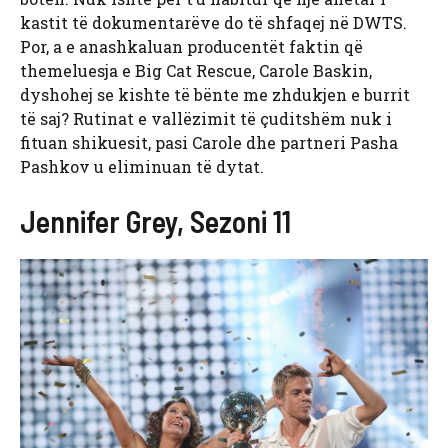
kastit të dokumentarëve do të shfaqej në DWTS.
Por, a e anashkaluan producentët faktin që
themeluesja e Big Cat Rescue, Carole Baskin,
dyshohej se kishte të bënte me zhdukjen e burrit
të saj? Rutinat e vallëzimit të çuditshëm nuk i
fituan shikuesit, pasi Carole dhe partneri Pasha
Pashkov u eliminuan të dytat.
Jennifer Grey, Sezoni 11