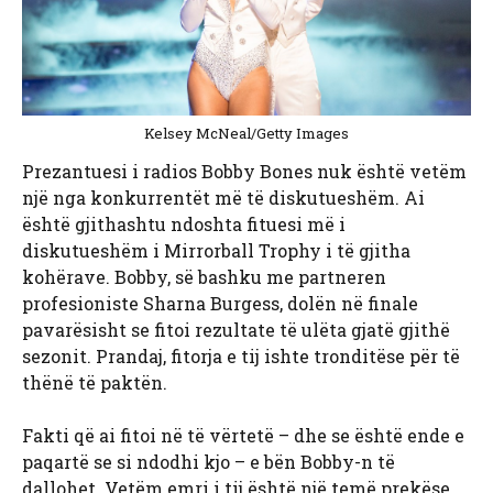
Kelsey McNeal/Getty Images
Prezantuesi i radios Bobby Bones nuk është vetëm
një nga konkurrentët më të diskutueshëm. Ai
është gjithashtu ndoshta fituesi më i
diskutueshëm i Mirrorball Trophy i të gjitha
kohërave. Bobby, së bashku me partneren
profesioniste Sharna Burgess, dolën në finale
pavarësisht se fitoi rezultate të ulëta gjatë gjithë
sezonit. Prandaj, fitorja e tij ishte tronditëse për të
thënë të paktën.
Fakti që ai fitoi në të vërtetë – dhe se është ende e
paqartë se si ndodhi kjo – e bën Bobby-n të
dallohet. Vetëm emri i tij është një temë prekëse