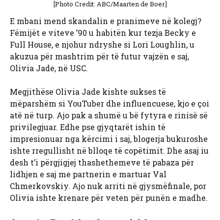
[Photo Credit: ABC/Maarten de Boer]
E mbani mend skandalin e pranimeve në kolegj?
Fëmijët e viteve ’90 u habitën kur tezja Becky e
Full House, e njohur ndryshe si Lori Loughlin, u
akuzua për mashtrim për të futur vajzën e saj,
Olivia Jade, në USC.
Megjithëse Olivia Jade kishte sukses të
mëparshëm si YouTuber dhe influencuese, kjo e çoi
atë në turp. Ajo pak a shumë u bë fytyra e rinisë së
privilegjuar. Edhe pse gjyqtarët ishin të
impresionuar nga kërcimi i saj, blogerja bukuroshe
ishte rregullisht në blloqe të copëtimit. Dhe asaj iu
desh t’i përgjigjej thashethemeve të pabaza për
lidhjen e saj me partnerin e martuar Val
Chmerkovskiy. Ajo nuk arriti në gjysmëfinale, por
Olivia ishte krenare për veten për punën e madhe.