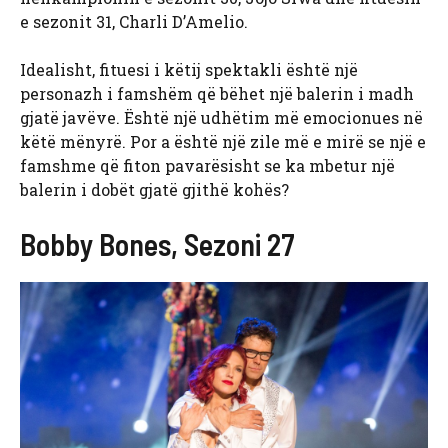
e sezonit 31, Charli D’Amelio.
Idealisht, fituesi i këtij spektakli është një
personazh i famshëm që bëhet një balerin i madh
gjatë javëve. Është një udhëtim më emocionues në
këtë mënyrë. Por a është një zile më e mirë se një e
famshme që fiton pavarësisht se ka mbetur një
balerin i dobët gjatë gjithë kohës?
Bobby Bones, Sezoni 27