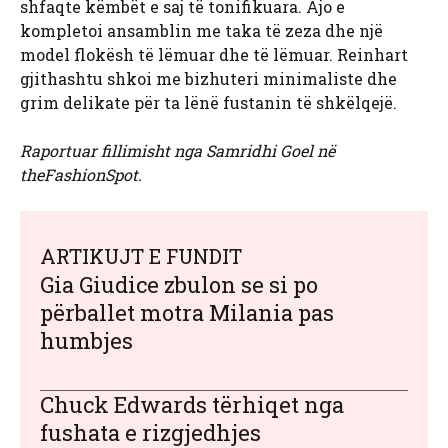
shfaqte këmbët e saj të tonifikuara. Ajo e
kompletoi ansamblin me taka të zeza dhe një
model flokësh të lëmuar dhe të lëmuar. Reinhart
gjithashtu shkoi me bizhuteri minimaliste dhe
grim delikate për ta lënë fustanin të shkëlqejë.
Raportuar fillimisht nga Samridhi Goel në
theFashionSpot.
ARTIKUJT E FUNDIT
Gia Giudice zbulon se si po
përballet motra Milania pas
humbjes
Chuck Edwards tërhiqet nga
fushata e rizgjedhjes