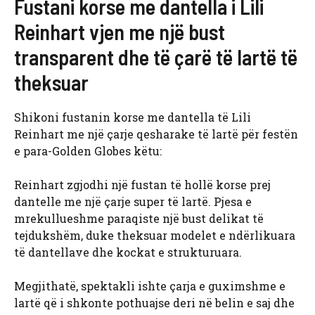
Fustani korse me dantella i Lili
Reinhart vjen me një bust
transparent dhe të çarë të lartë të
theksuar
Shikoni fustanin korse me dantella të Lili
Reinhart me një çarje qesharake të lartë për festën
e para-Golden Globes këtu:
Reinhart zgjodhi një fustan të hollë korse prej
dantelle me një çarje super të lartë. Pjesa e
mrekullueshme paraqiste një bust delikat të
tejdukshëm, duke theksuar modelet e ndërlikuara
të dantellave dhe kockat e strukturuara.
Megjithatë, spektakli ishte çarja e guximshme e
lartë që i shkonte pothuajse deri në belin e saj dhe