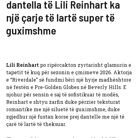
dantella të Lili Reinhart ka
një çarje të lartë super të
guximshme
Lili Reinhart
po ripërcakton zyrtarisht glamurin e
tapetit të kuq për sezonin e çmimeve 2026. Aktorja
e “Riverdale” së fundmi bëri një hyrje madhështore
në festën e Pre-Golden Globes në Beverly Hills. E
njohur për sensin e saj të sofistikuar të modës,
Reinhart e shtyu zarfin duke përzier teksturat
romantike me një siluetë të guximshme, duke
zgjedhur një fustan korse prej dantelle me një të
çarë të lartë të theksuar.