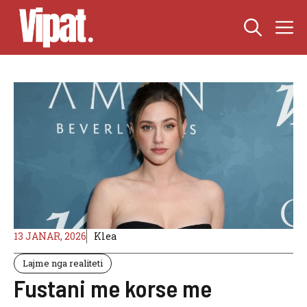
Skip
M
to
content
13 JANAR, 2026
Klea
Lajme nga realiteti
Fustani me korse me