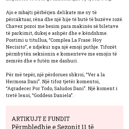
Ajo e mbajti përbërjen delikate me sy të
përcaktuar, rëna dhe një hije të butë të buzëve rozë.
Chavez pozoi me besim para makinës së biletave
të parkimit, dukej e ashpër dhe e këndshme.
Postimi u titullua, “Complea La Frase: Hoy
Necisito”, e ndjekur nga një emoji puthje. Tifozët
përmbytën seksionin e komenteve me emojis të
zemrës dhe e futën me dashuri.
Për më tepër, një përdorues shkroi, “Ver a la
Hermosa Dani”. Një tifoz tjetër komentoi,
“Agradecer Por Todo, Saludos Dani”. Një koment i
tretë lexoi, “Goddess Daniela”.
ARTIKUJT E FUNDIT
Përmbledhje e Sezonit 11 të