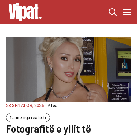
Skip
M
to
content
28 SHTATOR, 2025
Klea
Lajme nga realiteti
Fotografitë e yllit të