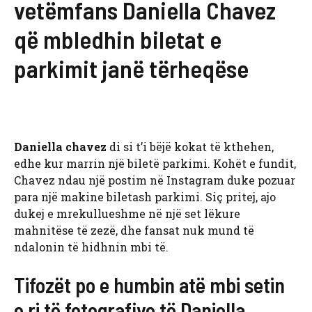
vetëmfans Daniella Chavez
që mbledhin biletat e
parkimit janë tërheqëse
Daniella chavez
di si t’i bëjë kokat të kthehen,
edhe kur marrin një biletë parkimi. Kohët e fundit,
Chavez ndau një postim në Instagram duke pozuar
para një makine biletash parkimi. Siç pritej, ajo
dukej e mrekullueshme në një set lëkure
mahnitëse të zezë, dhe fansat nuk mund të
ndalonin të hidhnin mbi të.
Tifozët po e humbin atë mbi setin
e ri të fotografive të Daniella