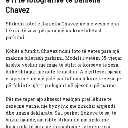
Chavez
Shikoni fotot e Daniella Chavez në një veshje prej
lëkure të zezë përpara një makine biletash
parkimi:
Kohët e fundit, Chavez ndau foto të vetes para një
makine biletash parkimi. Modeli i vetëm 35-vjeçar
kishte veshur një majë të stilit të korseve të zeza,
duke shfaqur një qafë të dashur. Ajo çiftëzoi pjesën
e sipërme me një palë pantallona lëkure të zeza që
përfshinte një rrip elegant në pjesën e përparme.
Për më tepër, ajo aksesoi veshjen prej lëkure të
zezë me vathë, një byzylyk me zinxhir argjendi
dhe unaza deklarate. Sa i përket flokëve të saj të
bukur bjonde, ajo ishte stiluar në një updo, me
kaçurrela të buta që inkuadrojnë fytyrën e saj.