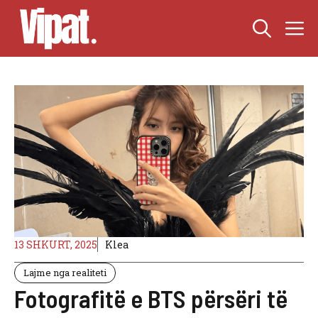
Skip
M
to
content
13 SHKURT, 2025
Klea
Lajme nga realiteti
Fotografitë e BTS përsëri të