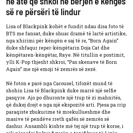
në atë që shkoi në bërjen e këngës
së re përsëri të lindur
Lisa of Blackpink kohët e fundit ndau disa foto të
BTS me fansat, duke shuar dramë të lartë artistike,
nga xhirimi për këngën e saj të re, “Born Again”
duke shfaqur reper-këngëtarin Doja Cat dhe
këngëtaren-këngëtar, Raye. Në titullin e postimit,
ylli K-Pop thjesht shkroi, “Pas skenave të Born
Again” me një emoji të zemrës së zezë.
Në foton e parë nga Carousel, tifozët mund të
shohin Lisa të Blackpink duke marrë një selfie
pasqyre. Ajo po dhuronte një trup të zi mahnitës,
që dukej drejt e nga një ekspozitë arti. Pjesa pa rrip
paraqiste zbukurime të mrekullueshme dhe
masive të pendëve rreth qafës së zemrës së
dashur. Ansambli kishte më tej një trup të korse, i