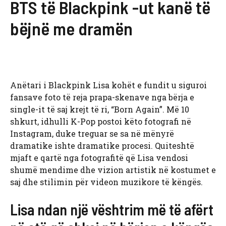
BTS të Blackpink -ut kanë të
bëjnë me dramën
Anëtari i Blackpink Lisa kohët e fundit u siguroi
fansave foto të reja prapa-skenave nga bërja e
single-it të saj krejt të ri, “Born Again”. Më 10
shkurt, idhulli K-Pop postoi këto fotografi në
Instagram, duke treguar se sa në mënyrë
dramatike ishte dramatike procesi. Quiteshtë
mjaft e qartë nga fotografitë që Lisa vendosi
shumë mendime dhe vizion artistik në kostumet e
saj dhe stilimin për videon muzikore të këngës.
Lisa ndan një vështrim më të afërt