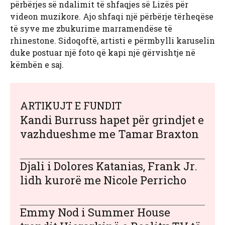
përbërjes së ndalimit të shfaqjes së Lizës për
videon muzikore. Ajo shfaqi një përbërje tërheqëse
të syve me zbukurime marramendëse të
rhinestone. Sidoqoftë, artisti e përmbylli karuselin
duke postuar një foto që kapi një gërvishtje në
këmbën e saj.
ARTIKUJT E FUNDIT
Kandi Burruss hapet për grindjet e
vazhdueshme me Tamar Braxton
Djali i Dolores Katanias, Frank Jr.
lidh kurorë me Nicole Perricho
Emmy Nod i Summer House