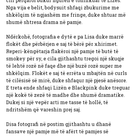
cili përqafoi bukur figurën e tonifikuar të Lizës.
Nga vija e belit, bodysuit shfaqi zbukurime me
shkëlqim të ngjashëm me fringe, duke shtuar më
shumë shtresa drama në pamje.
Ndërkohë, fotografia e dytë e pa Lisa duke marrë
flokët dhe përbërjen e saj të bërë për xhirimet.
Reperi-këngëtarja flakëroi një pamje të butë të
smokey për sy, e cila gjithashtu tregoi një skuqje
të lehtë rozë në faqe dhe një buzë rozë super me
shkëlqim. Flokët e saj të errëta u mbajtën në curls
të cilësisë së mirë, duke shfaqur një pjesë anësore.
E treta ende shfaqi Lizën e Blackpink duke treguar
një kokë të zezë të madhe dhe shumë dramatike.
Dukej si një vepër arti me tasse të hollë, të
ndritshëm që vareshin prej saj.
Disa fotografi në postim gjithashtu u dhanë
fansave një pamje më të afërt të pamjes së