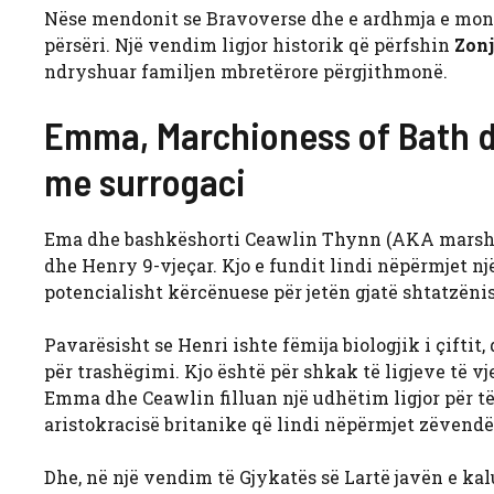
Nëse mendonit se Bravoverse dhe e ardhmja e mona
përsëri. Një vendim ligjor historik që përfshin
Zonj
ndryshuar familjen mbretërore përgjithmonë.
Emma, ​​Marchioness of Bath 
me surrogaci
Ema dhe bashkëshorti Ceawlin Thynn (AKA marshio
dhe Henry 9-vjeçar. Kjo e fundit lindi nëpërmjet një
potencialisht kërcënuese për jetën gjatë shtatzënisë
Pavarësisht se Henri ishte fëmija biologjik i çiftit, 
për trashëgimi. Kjo është për shkak të ligjeve të vj
Emma dhe Ceawlin filluan një udhëtim ligjor për të si
aristokracisë britanike që lindi nëpërmjet zëvendës
Dhe, në një vendim të Gjykatës së Lartë javën e kalu