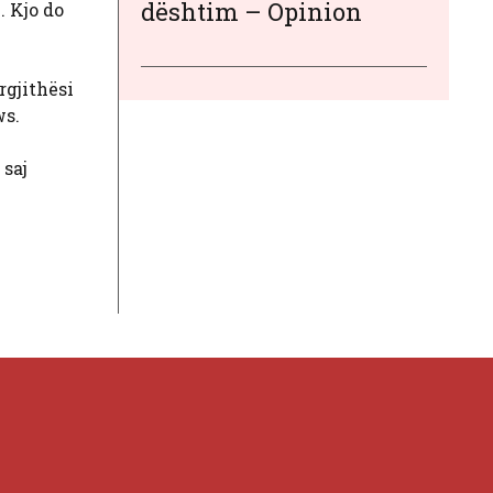
dështim – Opinion
. Kjo do
rgjithësi
ws.
 saj