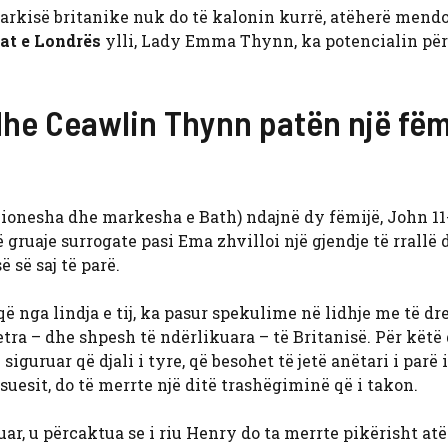
rkisë britanike nuk do të kalonin kurrë, atëherë mend
at e Londrës
ylli, Lady Emma Thynn, ka potencialin për
dhe Ceawlin Thynn patën një fëm
nesha dhe markesha e Bath) ndajnë dy fëmijë, John 11
 gruaje surrogate pasi Ema zhvilloi një gjendje të rrallë 
 së saj të parë.
që nga lindja e tij, ka pasur spekulime në lidhje me të drej
etra – dhe shpesh të ndërlikuara – të Britanisë. Për këtë 
guruar që djali i tyre, që besohet të jetë anëtari i parë i
uesit, do të merrte një ditë trashëgiminë që i takon.
ar, u përcaktua se i riu Henry do ta merrte pikërisht atë