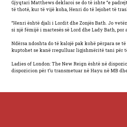
Gjyqtari Matthews deklaroi se do të ishte “e padrejtë”
të thotë, kur të vijë koha, Henri do të lejohet të tras
“Henri është djali i Lordit dhe Zonjës Bath. Jo vetëm
si një fëmijë i martesës së Lord dhe Lady Bath, por 
Ndërsa ndoshta do të kalojë pak kohë përpara se të
kuptohet se kanë rregulluar ligjshmëritë tani pë
Ladies of London: The New Reign është në dispozic
dispozicion për t’u transmetuar në Hayu në MB dh