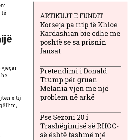
oni
 të
ARTIKUJT E FUNDIT
Korseja pa rrip të Khloe
Kardashian bie edhe më
ijë
poshtë se sa prisnin
fansat
-vjeçar
Pretendimi i Donald
dhe
Trump për gruan
Melania vjen me një
problem në arkë
tën e tij
qëllim,
Pse Sezoni 20 i
Trashëgimisë së RHOC-
së është tashmë një
.