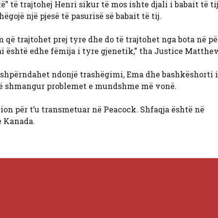
 të trajtohej Henri sikur të mos ishte djali i babait të tij
hëgojë një pjesë të pasurisë së babait të tij.
 që trajtohet prej tyre dhe do të trajtohet nga bota në pë
ai është edhe fëmija i tyre gjenetik,” tha Justice Matthe
 shpërndahet ndonjë trashëgimi, Ema dhe bashkëshorti i
r të shmangur problemet e mundshme më vonë.
ion për t’u transmetuar në Peacock. Shfaqja është në
e Kanada.