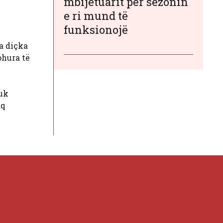
mbijetuarit për sezonin
e ri mund të
funksionojë
ka diçka
johura të
nuk
aq