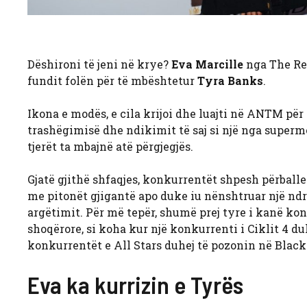
Dëshironi të jeni në krye?
Eva Marcille
nga The Re
fundit folën për të mbështetur
Tyra Banks
.
Ikona e modës, e cila krijoi dhe luajti në ANTM për 
trashëgimisë dhe ndikimit të saj si një nga supermo
tjerët ta mbajnë atë përgjegjës.
Gjatë gjithë shfaqjes, konkurrentët shpesh përball
me pitonët gjigantë apo duke iu nënshtruar një nd
argëtimit. Për më tepër, shumë prej tyre i kanë ko
shoqërore, si koha kur një konkurrenti i Ciklit 4 du
konkurrentët e All Stars duhej të pozonin në Black
Eva ka kurrizin e Tyrës