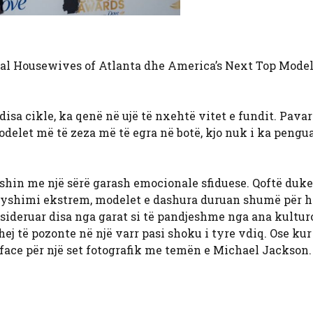
al Housewives of Atlanta dhe America’s Next Top Model
disa cikle, ka qenë në ujë të nxehtë vitet e fundit. Pava
delet më të zeza më të egra në botë, kjo nuk i ka pengua
eshin me një sërë garash emocionale sfiduese. Qoftë duk
ryshimi ekstrem, modelet e dashura duruan shumë për hi
nsideruar disa nga garat si të pandjeshme nga ana kultur
hej të pozonte në një varr pasi shoku i tyre vdiq. Ose kur
face për një set fotografik me temën e Michael Jackson.