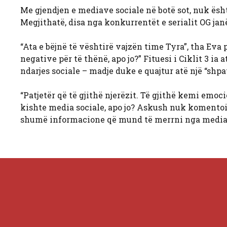
Me gjendjen e mediave sociale në botë sot, nuk ësh
Megjithatë, disa nga konkurrentët e serialit OG jan
“Ata e bëjnë të vështirë vajzën time Tyra”, tha Eva
negative për të thënë, apo jo?” Fituesi i Ciklit 3 ia a
ndarjes sociale – madje duke e quajtur atë një “shp
“Patjetër që të gjithë njerëzit. Të gjithë kemi emo
kishte media sociale, apo jo? Askush nuk komentoi 
shumë informacione që mund të merrni nga mediat