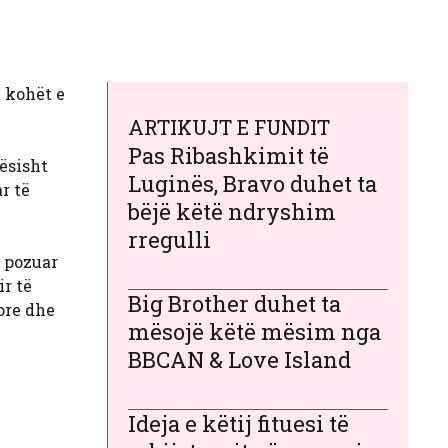
 kohët e
ARTIKUJT E FUNDIT
Pas Ribashkimit të
rësisht
Luginës, Bravo duhet ta
r të
bëjë këtë ndryshim
rregulli
e pozuar
r të
Big Brother duhet ta
ore dhe
mësojë këtë mësim nga
BBCAN & Love Island
Ideja e këtij fituesi të