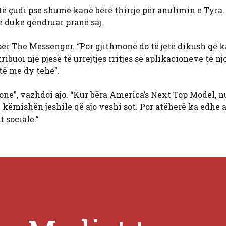
të çudi pse shumë kanë bërë thirrje për anulimin e Tyra.
ë duke qëndruar pranë saj.
 për The Messenger. “Por gjithmonë do të jetë dikush që 
tribuoi një pjesë të urrejtjes rritjes së aplikacioneve të n
atë me dy tehe”.
cione”, vazhdoi ajo. “Kur bëra America’s Next Top Model, 
këmishën jeshile që ajo veshi sot. Por atëherë ka edhe 
 sociale.”