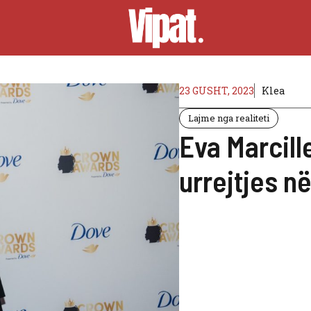
23 GUSHT, 2023
Klea
Lajme nga realiteti
Eva Marcil
urrejtjes në