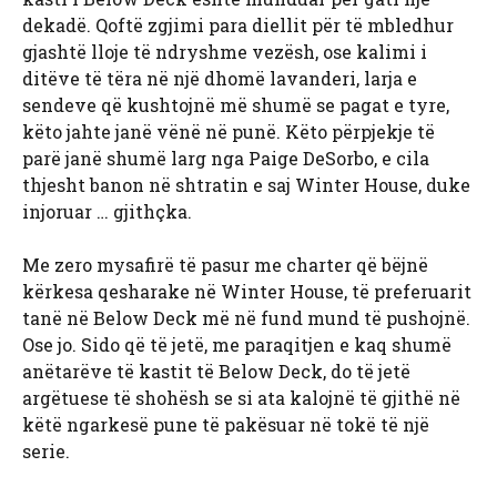
dekadë. Qoftë zgjimi para diellit për të mbledhur
gjashtë lloje të ndryshme vezësh, ose kalimi i
ditëve të tëra në një dhomë lavanderi, larja e
sendeve që kushtojnë më shumë se pagat e tyre,
këto jahte janë vënë në punë. Këto përpjekje të
parë janë shumë larg nga Paige DeSorbo, e cila
thjesht banon në shtratin e saj Winter House, duke
injoruar … gjithçka.
Me zero mysafirë të pasur me charter që bëjnë
kërkesa qesharake në Winter House, të preferuarit
tanë në Below Deck më në fund mund të pushojnë.
Ose jo. Sido që të jetë, me paraqitjen e kaq shumë
anëtarëve të kastit të Below Deck, do të jetë
argëtuese të shohësh se si ata kalojnë të gjithë në
këtë ngarkesë pune të pakësuar në tokë të një
serie.