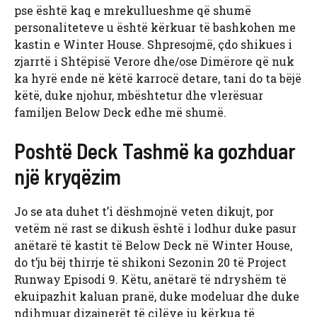
pse është kaq e mrekullueshme që shumë
personaliteteve u është kërkuar të bashkohen me
kastin e Winter House. Shpresojmë, çdo shikues i
zjarrtë i Shtëpisë Verore dhe/ose Dimërore që nuk
ka hyrë ende në këtë karrocë detare, tani do ta bëjë
këtë, duke njohur, mbështetur dhe vlerësuar
familjen Below Deck edhe më shumë.
Poshtë Deck Tashmë ka gozhduar
një kryqëzim
Jo se ata duhet t’i dëshmojnë veten dikujt, por
vetëm në rast se dikush është i lodhur duke pasur
anëtarë të kastit të Below Deck në Winter House,
do t’ju bëj thirrje të shikoni Sezonin 20 të Project
Runway Episodi 9. Këtu, anëtarë të ndryshëm të
ekuipazhit kaluan pranë, duke modeluar dhe duke
ndihmuar dizajnerët të cilëve iu kërkua të