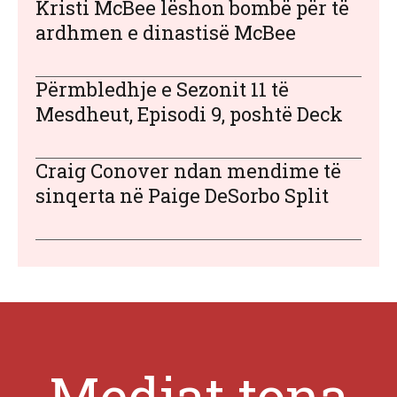
Kristi McBee lëshon bombë për të
ardhmen e dinastisë McBee
Përmbledhje e Sezonit 11 të
Mesdheut, Episodi 9, poshtë Deck
Craig Conover ndan mendime të
sinqerta në Paige DeSorbo Split
Mediat tona