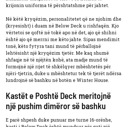
krijonin uniforma të përshtatshme për jahtet.
Në këtë kryqëzim, personalitetet që ne njohim dhe
(kryesisht) i duam në Below Deck u rishfaqën. Kjo
vërtetoi se qoftë në tokë apo në det, ajo që shihni
është ajo që merrni me këto jahte. Sipas mendimit
tonë, këto fytyra tani mund të përballojnë
lehtësisht një kryqëzim tjetër. Me kaq shumë
shfaqje në të njëjtën kohë, ata madje mund të
formojnë një rrjet të shkëlqyer mbështetës për
njëri-tjetrin, duke u mbështetur tek të tjerët ndërsa
lundrojnë së bashku në botën e Winter House.
Kastët e Poshtë Deck meritojnë
një pushim dimëror së bashku
E parë shpesh duke punuar me turne 16-orëshe,
kasti i Below Deck është munduar për gati një