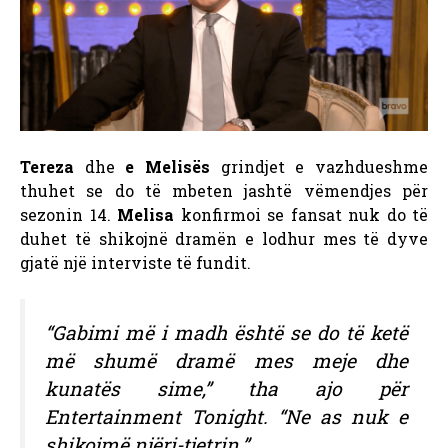
Tereza
dhe
e Melisës
grindjet e vazhdueshme
thuhet se do të mbeten jashtë vëmendjes për
sezonin 14.
Melisa
konfirmoi se fansat nuk do të
duhet të shikojnë dramën e lodhur mes të dyve
gjatë një interviste të fundit.
“Gabimi më i madh është se do të ketë
më shumë dramë mes meje dhe
kunatës sime,” tha ajo për
Entertainment Tonight. “Ne as nuk e
shikojmë njëri-tjetrin.”