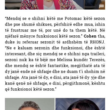
“Mendoj se e shihni këtë me Potomac këtë sezon
dhe pse shumë shikues, përfshirë edhe mua, ishin
të frustruar me të, por unë do ta them këtë. Në
njëfarë mënyre funksionoi këtë sezon.”
Cohen
tha,
duke iu referuar sezonit të ardhshëm të RHONJ.
“Ne e kaluam sezonin dhe funksionoi, dhe është
interesant, dhe siç mendoj se e shihni nga traileri,
sezoni nuk ka të bëjë me Melissa kundër Terezës,
dhe mendoj se është fantastike, megjithatë ata të
dy janë ende në shfaqje dhe ne duam t'i shohim në
shfaqje. Ata janë të dy, e dini, ata janë të dy yje dhe
kanë qenë në shfaqje, e dini, përgjithmonë, kështu
që funksionoi këtë sezon.”