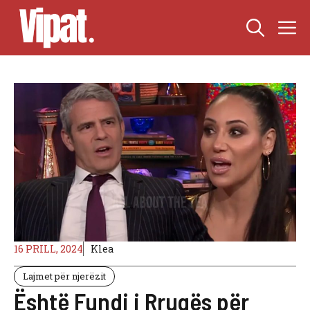
Skip
M
to
content
16 PRILL, 2024
Klea
Lajmet për njerëzit
Është Fundi i Rrugës për