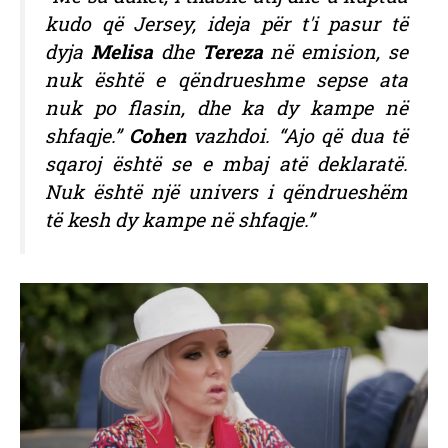
kudo që Jersey, ideja për t'i pasur të
dyja
Melisa
dhe
Tereza
në emision, se
nuk është e qëndrueshme sepse ata
nuk po flasin, dhe ka dy kampe në
shfaqje.”
Cohen
vazhdoi. “Ajo që dua të
sqaroj është se e mbaj atë deklaratë.
Nuk është një univers i qëndrueshëm
të kesh dy kampe në shfaqje.”