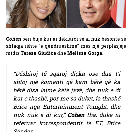
Cohen
bëri bujë kur ai
deklaroi se ai nuk besonte se
shfaqja ishte “e qëndrueshme” mes një përplasjeje
midis
Teresa Giudice
dhe
Melissa Gorga.
“Dëshiroj të sqaroj diçka ose dua t'i
shtoj një komenti që kam bërë që ka
bërë disa lajme këtë javë, dhe nuk e di
kur e thashë, por me sa duket, ia thashë
Brice nga Entertainment Tonight, dhe
nuk nuk e di kur,”
Cohen
tha, duke iu
referuar korrespondentit të ET, Brice
Sander.