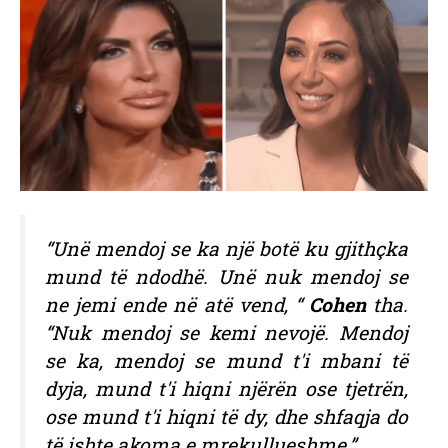
“Unë mendoj se ka një botë ku gjithçka
mund të ndodhë. Unë nuk mendoj se
ne jemi ende në atë vend, “
Cohen
tha.
“Nuk mendoj se kemi nevojë. Mendoj
se ka, mendoj se mund t'i mbani të
dyja, mund t'i hiqni njërën ose tjetrën,
ose mund t'i hiqni të dy, dhe shfaqja do
të ishte akoma e mrekullueshme.”