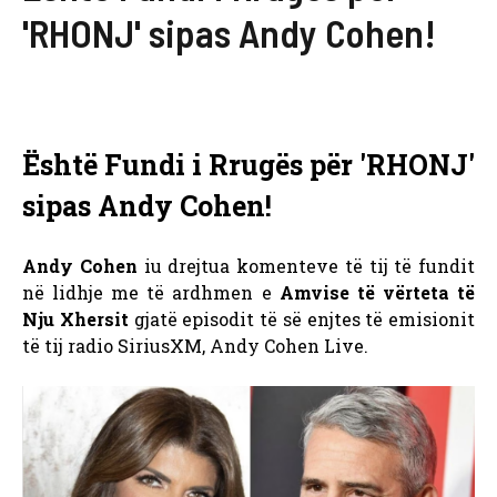
'RHONJ' sipas Andy Cohen!
Është Fundi i Rrugës për 'RHONJ'
sipas Andy Cohen!
Andy Cohen
iu drejtua komenteve të tij të fundit
në lidhje me të ardhmen e
Amvise të vërteta të
Nju Xhersit
gjatë episodit të së enjtes të emisionit
të tij radio SiriusXM, Andy Cohen Live.