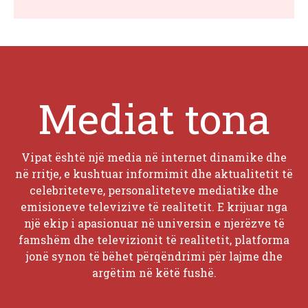
Mediat tona
Vipat është një media në internet dinamike dhe
në rritje, e kushtuar informimit dhe aktualitetit të
celebriteteve, personaliteteve mediatike dhe
emisioneve televizive të realitetit. E krijuar nga
një ekip i apasionuar në universin e njerëzve të
famshëm dhe televizionit të realitetit, platforma
jonë synon të bëhet përqëndrimi për lajme dhe
argëtim në këtë fushë.