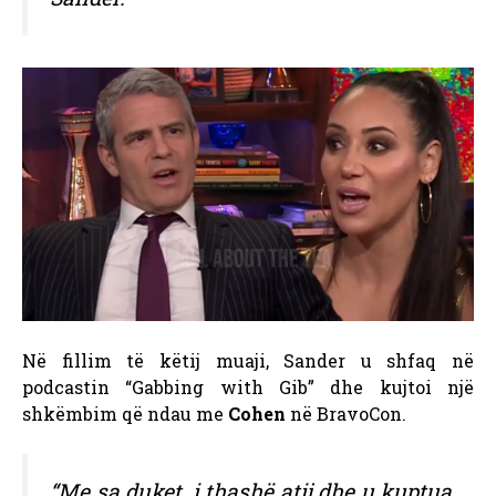
Në fillim të këtij muaji, Sander u shfaq në
podcastin “Gabbing with Gib” dhe kujtoi një
shkëmbim që ndau me
Cohen
në BravoCon.
“Me sa duket, i thashë atij dhe u kuptua