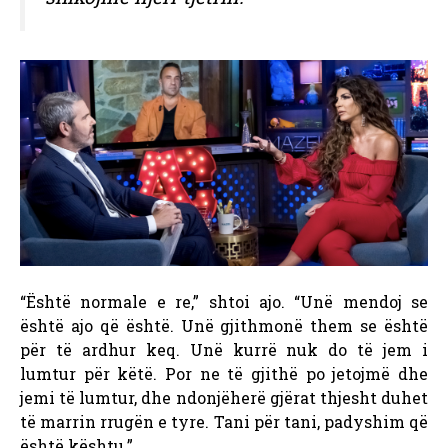
“Është normale e re,” shtoi ajo. “Unë mendoj se
është ajo që është. Unë gjithmonë them se është
për të ardhur keq. Unë kurrë nuk do të jem i
lumtur për këtë. Por ne të gjithë po jetojmë dhe
jemi të lumtur, dhe ndonjëherë gjërat thjesht duhet
të marrin rrugën e tyre. Tani për tani, padyshim që
është kështu.”