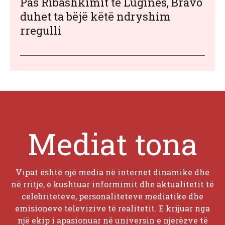
Pas Ribashkimit të Luginës, Bravo
duhet ta bëjë këtë ndryshim
rregulli
Mediat tona
Vipat është një media në internet dinamike dhe
në rritje, e kushtuar informimit dhe aktualitetit të
celebriteteve, personaliteteve mediatike dhe
emisioneve televizive të realitetit. E krijuar nga
një ekip i apasionuar në universin e njerëzve të