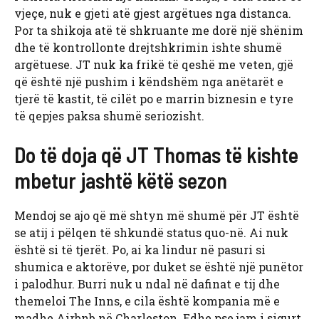
vjeçe, nuk e gjeti atë gjest argëtues nga distanca.
Por ta shikoja atë të shkruante me dorë një shënim
dhe të kontrollonte drejtshkrimin ishte shumë
argëtuese. JT nuk ka frikë të qeshë me veten, gjë
që është një pushim i këndshëm nga anëtarët e
tjerë të kastit, të cilët po e marrin biznesin e tyre
të qepjes paksa shumë seriozisht.
Do të doja që JT Thomas të kishte
mbetur jashtë këtë sezon
Mendoj se ajo që më shtyn më shumë për JT është
se atij i pëlqen të shkundë status quo-në. Ai nuk
është si të tjerët. Po, ai ka lindur në pasuri si
shumica e aktorëve, por duket se është një punëtor
i palodhur. Burri nuk u ndal në dafinat e tij dhe
themeloi The Inns, e cila është kompania më e
madhe Airbnb në Charleston. Edhe pse jam i sigurt