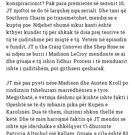
konspiracionit? Pak para premierës së sezonit 10,
JT njoftoi se do të largohej nga seriali. Dhe tani që
Southern Charm po transmetohet, mendoj se e
kuptoj pse. Ndjehet shumë sikur kasti është
kthyer kundër tij për shkak të disa prej teorive të
tij të çuditshme për miqtë e tij. Vetëm në episodin
e fundit, JT u tha Craig Conover dhe Shep Rose se
ai ndjeu se burri i Madison LeCroy mendonte se ai
dhe gruaja e tij ishin lidhur. Procesi i të menduarit
ishte i çuditshëm, por gjithsesi qesharak.
JT më pas pyeti nëse Madison dhe Austen Kroll po
rindiznin fshehurazi marrëdhënien e tyre.
Megjithatë, e vetmja dëshmi që kishte ishte fakti i
thjeshtë se të dy mbanin pika për Kupën e
Karolinës. Dua të them, iluzioni shkon thellë me
këtë. Dhe të mos harrojmë faktin që JT mendoi se
ishte një ide/shaka e shkëlqyer t’i dhuronte
Patricia Altschul një kallam. Gruaja, e cila është 83