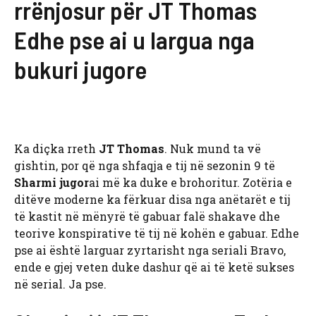
rrënjosur për JT Thomas
Edhe pse ai u largua nga
bukuri jugore
Ka diçka rreth
JT Thomas
. Nuk mund ta vë
gishtin, por që nga shfaqja e tij në sezonin 9 të
Sharmi jugor
ai më ka duke e brohoritur. Zotëria e
ditëve moderne ka fërkuar disa nga anëtarët e tij
të kastit në mënyrë të gabuar falë shakave dhe
teorive konspirative të tij në kohën e gabuar. Edhe
pse ai është larguar zyrtarisht nga seriali Bravo,
ende e gjej veten duke dashur që ai të ketë sukses
në serial. Ja pse.