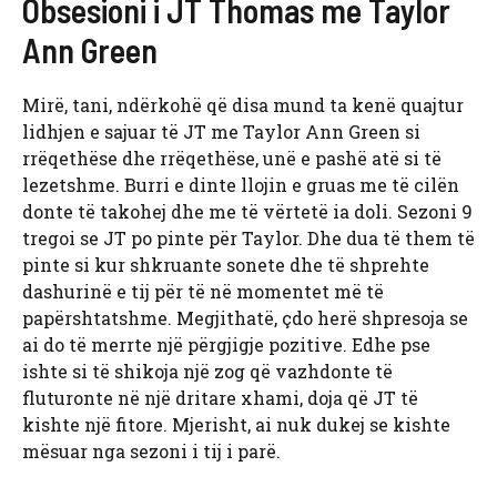
Obsesioni i JT Thomas me Taylor
Ann Green
Mirë, tani, ndërkohë që disa mund ta kenë quajtur
lidhjen e sajuar të JT me Taylor Ann Green si
rrëqethëse dhe rrëqethëse, unë e pashë atë si të
lezetshme. Burri e dinte llojin e gruas me të cilën
donte të takohej dhe me të vërtetë ia doli. Sezoni 9
tregoi se JT po pinte për Taylor. Dhe dua të them të
pinte si kur shkruante sonete dhe të shprehte
dashurinë e tij për të në momentet më të
papërshtatshme. Megjithatë, çdo herë shpresoja se
ai do të merrte një përgjigje pozitive. Edhe pse
ishte si të shikoja një zog që vazhdonte të
fluturonte në një dritare xhami, doja që JT të
kishte një fitore. Mjerisht, ai nuk dukej se kishte
mësuar nga sezoni i tij i parë.