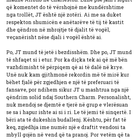
që komentet do të vërshojnë me kundërshtime
nga trollët, JT është një zotëri. Ai me sa duket
respekton shumicën e anëtarëve të tij të kastit
dhe qëndron në mbrojtje të djalit të vogël,
veçanërisht nëse djali i vogël është ai.
Po, JT mund të jetë i bezdisshëm. Dhe po, JT mund
të shfaqet si i etur. Por ka diçka tek ai që më bën
vazhdimisht të përpiqem që ai të dalë në krye.
Unë nuk kam gjithmonë rekordin më të mirë kur
bëhet fjalë për zgjedhjen e një të preferuari të
fansave, por ndihem sikur JT u mashtrua nga një
qëndrim solid ndaj Southern Charm. Personalisht,
nuk mendoj se djemtë e tjerë në grup e vlerësuan
se sa i hapur ishte ai si i ri. Le të jemi të sinqertë. I
bëri ata të dukeshin budallenj. Kështu, për fat të
keq, zgjedhja ime numër një e draftit vendosi ta
mbyll gojën në vend që ta pranoj. Por vetëm që ta