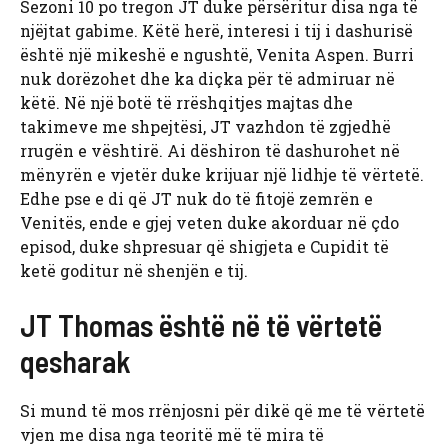
Sezoni 10 po tregon JT duke përsëritur disa nga të
njëjtat gabime. Këtë herë, interesi i tij i dashurisë
është një mikeshë e ngushtë, Venita Aspen. Burri
nuk dorëzohet dhe ka diçka për të admiruar në
këtë. Në një botë të rrëshqitjes majtas dhe
takimeve me shpejtësi, JT vazhdon të zgjedhë
rrugën e vështirë. Ai dëshiron të dashurohet në
mënyrën e vjetër duke krijuar një lidhje të vërtetë.
Edhe pse e di që JT nuk do të fitojë zemrën e
Venitës, ende e gjej veten duke akorduar në çdo
episod, duke shpresuar që shigjeta e Cupidit të
ketë goditur në shenjën e tij.
JT Thomas është në të vërtetë
qesharak
Si mund të mos rrënjosni për dikë që me të vërtetë
vjen me disa nga teoritë më të mira të