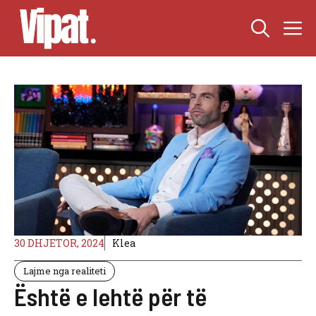
Skip
M
to
content
30 DHJETOR, 2024
Klea
Lajme nga realiteti
Është e lehtë për të