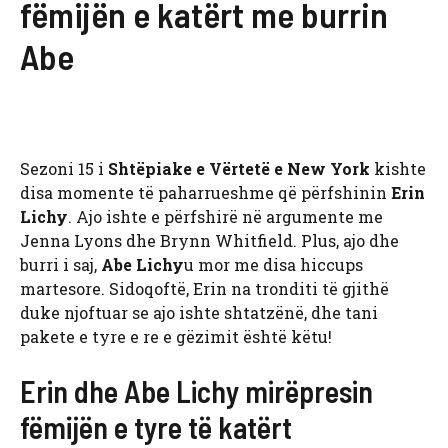
fëmijën e katërt me burrin
Abe
Sezoni 15 i
Shtëpiake e Vërtetë e New York
kishte
disa momente të paharrueshme që përfshinin
Erin
Lichy
. Ajo ishte e përfshirë në argumente me
Jenna Lyons dhe Brynn Whitfield. Plus, ajo dhe
burri i saj,
Abe Lichy
u mor me disa hiccups
martesore. Sidoqoftë, Erin na tronditi të gjithë
duke njoftuar se ajo ishte shtatzënë, dhe tani
pakete e tyre e re e gëzimit është këtu!
Erin dhe Abe Lichy mirëpresin
fëmijën e tyre të katërt