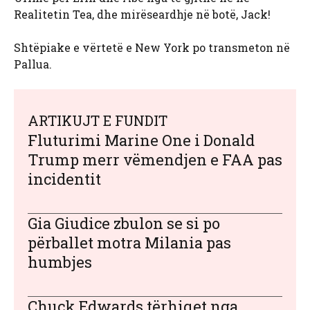
Realitetin Tea, dhe mirëseardhje në botë, Jack!
Shtëpiake e vërtetë e New York po transmeton në
Pallua.
ARTIKUJT E FUNDIT
Fluturimi Marine One i Donald
Trump merr vëmendjen e FAA pas
incidentit
Gia Giudice zbulon se si po
përballet motra Milania pas
humbjes
Chuck Edwards tërhiqet nga