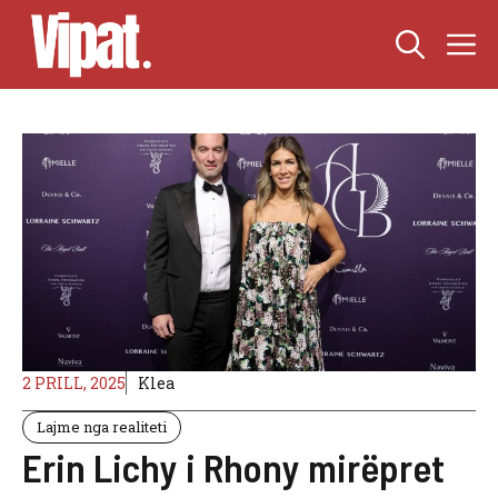
Skip
M
to
content
2 PRILL, 2025
Klea
Lajme nga realiteti
Erin Lichy i Rhony mirëpret