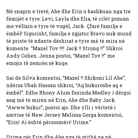
Në snapin e tretë, Abe dhe Erin u bashkuan nga tre
fëmijët e tyre: Levi, Layla dhe Elia, të cilët pozuan
me vëllain e tyre të vogël, Jack. Çfarë familje e
ëmbël! Sigurisht, familja e zgjatur Bravo nuk mund
të priste të ndante dëshirat e tyre më të mira në
komente. “Mazel Tov !!!! Jack !! Strong !!” Shkroi
Andy Cohen. Jenna postoi, “Mazel Tov !!” me
emojis të zemrës së kuqe.
Sai de Silva komentoi, “Mazel !! Shikoni Lil Abe”,
ndërsa Ubah Hassan shkroi, “Aq bukuroshe aq e
ëmbël”. Edhe Rhony Alum Dorinda Medley i dërgoi
asaj më të mirën në Erin, Abe dhe Baby Jack.
“Awww bukur”, postoi ajo. Dhe ylli i vërtetë i
amvise të New Jersey Melissa Gorga komentoi,
“Erin! Ai është përsosmëri! Urime.”
Urime për Erin dhe Abe nga të gjithë ne në