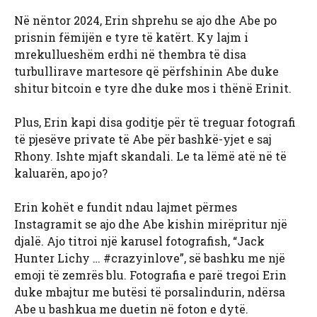
Në nëntor 2024, Erin shprehu se ajo dhe Abe po
prisnin fëmijën e tyre të katërt. Ky lajm i
mrekullueshëm erdhi në thembra të disa
turbullirave martesore që përfshinin Abe duke
shitur bitcoin e tyre dhe duke mos i thënë Erinit.
Plus, Erin kapi disa goditje për të treguar fotografi
të pjesëve private të Abe për bashkë-yjet e saj
Rhony. Ishte mjaft skandali. Le ta lëmë atë në të
kaluarën, apo jo?
Erin kohët e fundit ndau lajmet përmes
Instagramit se ajo dhe Abe kishin mirëpritur një
djalë. Ajo titroi një karusel fotografish, “Jack
Hunter Lichy … #crazyinlove”, së bashku me një
emoji të zemrës blu. Fotografia e parë tregoi Erin
duke mbajtur me butësi të porsalindurin, ndërsa
Abe u bashkua me duetin në foton e dytë.