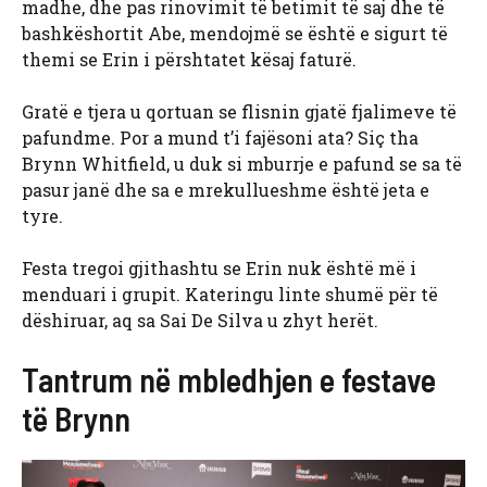
madhe, dhe pas rinovimit të betimit të saj dhe të
bashkëshortit Abe, mendojmë se është e sigurt të
themi se Erin i përshtatet kësaj faturë.
Gratë e tjera u qortuan se flisnin gjatë fjalimeve të
pafundme. Por a mund t’i fajësoni ata? Siç tha
Brynn Whitfield, u duk si mburrje e pafund se sa të
pasur janë dhe sa e mrekullueshme është jeta e
tyre.
Festa tregoi gjithashtu se Erin nuk është më i
menduari i grupit. Kateringu linte shumë për të
dëshiruar, aq sa Sai De Silva u zhyt herët.
Tantrum në mbledhjen e festave
të Brynn