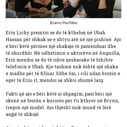
Bravo/YouTube
Erin Lichy premtoi se do të kthehej në Ubah
Hassan për shkak se e shtyu atë në një pishinë. Ajo
e bëri këtë përmes një shakaje të pamenduar dhe
të shurdhër. Në udhëtimin e aktorëve në Anguilla,
Erin mendoi se do të ishte qesharake të fshihte
telefonin e Ubah. Kjo tashmë nuk është një shaka
e madhe për të filluar. Edhe Sai, i cili ndan brezin e
egër të Erin-it, mendoi se shkoi shumë larg.
Fakti që ajo e bëri këtë si shpagim, pasi bëri një
skenë në festën e kurorës për t’u kthyer në Brynn,
tregon një model. Ajo thjesht nuk mund të lërë
asgjë të shkojë.