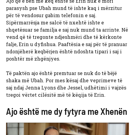
Ajo që e bën më keq është se Erin nuk e mori
parasysh pse Ubah mund të ishte kaq i mërzitur
për të vendosur gabim telefonin e saj.
Sipërmarrësja me salcë të nxehtë ishte e
shqetësuar se familja e saj nuk mund ta arrinte. Në
vend që të tregonte ndjeshmëri dhe të kërkonte
falje, Erin u dyfishua. Paaftësia e saj për të pranuar
ndonjëherë keqbërjen është ndoshta tipari i saj i
poshtër më zhgënjyes.
Të paktën ajo është premtuar se nuk do të bëjë
shaka më Ubah. Por mes kësaj dhe veprimeve të
saj ndaj Jenna Lyons dhe Jessel, udhëtimi i vajzës
tregoi vërtet cilësitë më të këqija të Erin.
Ajo është me dy fytyra me Xhenën