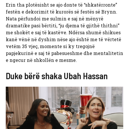
Erin tha plotësisht se ajo donte të “shkatërronte”
festën e dekorimit të kurorës së festës së Brynn.
Nata përfundoi me sulmin e saj në mënyrë
dramatike pasi bërtiti, “ju djema të gjithë thithni”
me shokët e saj të kastëve. Ndërsa shumë shikues
kanë vënë në dyshim nëse ajo është me të vërtetë
vetëm 35 vjeç, momente si ky tregojnë
papjekurinë e saj të pabesueshme dhe mentalitetin
e ngecur në shkollën e mesme.
Duke bërë shaka Ubah Hassan