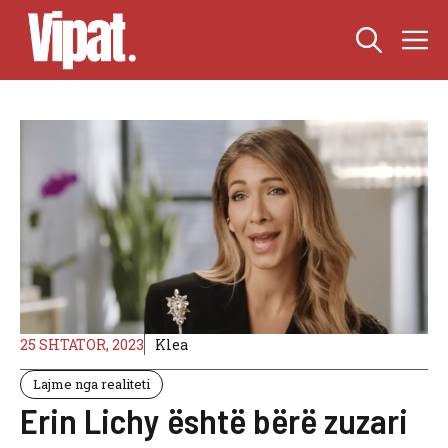
Skip
M
to
content
25 SHTATOR, 2023
Klea
Lajme nga realiteti
Erin Lichy është bërë zuzari