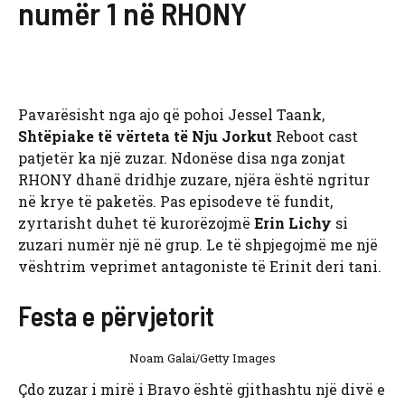
numër 1 në RHONY
Pavarësisht nga ajo që pohoi Jessel Taank,
Shtëpiake të vërteta të Nju Jorkut
Reboot cast
patjetër ka një zuzar. Ndonëse disa nga zonjat
RHONY dhanë dridhje zuzare, njëra është ngritur
në krye të paketës. Pas episodeve të fundit,
zyrtarisht duhet të kurorëzojmë
Erin Lichy
si
zuzari numër një në grup. Le të shpjegojmë me një
vështrim veprimet antagoniste të Erinit deri tani.
Festa e përvjetorit
Noam Galai/Getty Images
Çdo zuzar i mirë i Bravo është gjithashtu një divë e