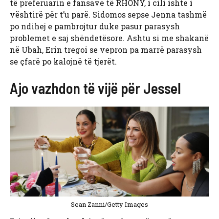
të preferuarin e fansave të RHONY, i cili ishte i
vështirë për t’u parë. Sidomos sepse Jenna tashmë
po ndihej e pambrojtur duke pasur parasysh
problemet e saj shëndetësore. Ashtu si me shakanë
në Ubah, Erin tregoi se vepron pa marrë parasysh
se çfarë po kalojnë të tjerët.
Ajo vazhdon të vijë për Jessel
Sean Zanni/Getty Images