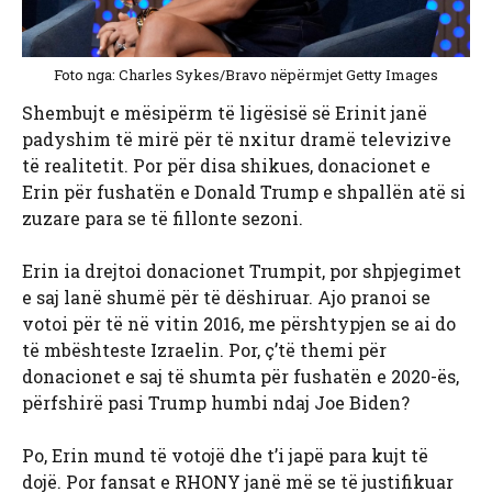
Foto nga: Charles Sykes/Bravo nëpërmjet Getty Images
Shembujt e mësipërm të ligësisë së Erinit janë
padyshim të mirë për të nxitur dramë televizive
të realitetit. Por për disa shikues, donacionet e
Erin për fushatën e Donald Trump e shpallën atë si
zuzare para se të fillonte sezoni.
Erin ia drejtoi donacionet Trumpit, por shpjegimet
e saj lanë shumë për të dëshiruar. Ajo pranoi se
votoi për të në vitin 2016, me përshtypjen se ai do
të mbështeste Izraelin. Por, ç’të themi për
donacionet e saj të shumta për fushatën e 2020-ës,
përfshirë pasi Trump humbi ndaj Joe Biden?
Po, Erin mund të votojë dhe t’i japë para kujt të
dojë. Por fansat e RHONY janë më se të justifikuar