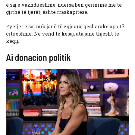
e saj e vazhdueshme, ndërsa bën gërmime me të
gjithë të tjerët, është rraskapitëse.
Fyerjet e saj nuk janë të zgjuara, qesharake apo të
citueshme. Në vend të kësaj, ata janë thjesht të
këqij.
Ai donacion politik