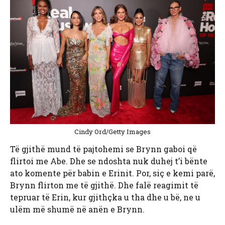
Cindy Ord/Getty Images
Të gjithë mund të pajtohemi se Brynn gaboi që
flirtoi me Abe. Dhe se ndoshta nuk duhej t’i bënte
ato komente për babin e Erinit. Por, siç e kemi parë,
Brynn flirton me të gjithë. Dhe falë reagimit të
tepruar të Erin, kur gjithçka u tha dhe u bë, ne u
ulëm më shumë në anën e Brynn.