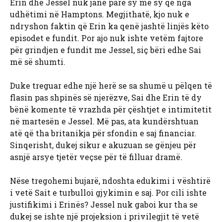
Erin dhe Jessel nuk janë parë sy më sy që nga
udhëtimi në Hamptons. Megjithatë, kjo nuk e
ndryshon faktin që Erin ka qenë jashtë linjës këto
episodet e fundit. Por ajo nuk ishte vetëm fajtore
për grindjen e fundit me Jessel, siç bëri edhe Sai
më së shumti.
Duke treguar edhe një herë se sa shumë u pëlqen të
flasin pas shpinës së njerëzve, Sai dhe Erin të dy
bënë komente të vrazhda për çështjet e intimitetit
në martesën e Jessel. Më pas, ata kundërshtuan
atë që tha britanikja për sfondin e saj financiar.
Sinqerisht, dukej sikur e akuzuan se gënjeu për
asnjë arsye tjetër veçse për të filluar dramë.
Nëse tregohemi bujarë, ndoshta edukimi i vështirë
i vetë Sait e turbulloi gjykimin e saj. Por cili ishte
justifikimi i Erinës? Jessel nuk gaboi kur tha se
dukej se ishte një projeksion i privilegjit të vetë