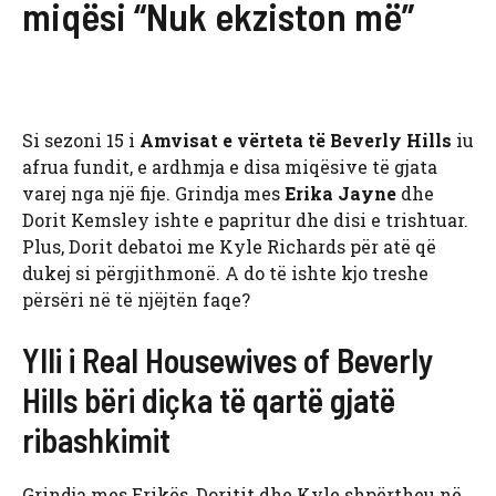
miqësi “Nuk ekziston më”
Si sezoni 15 i
Amvisat e vërteta të Beverly Hills
iu
afrua fundit, e ardhmja e disa miqësive të gjata
varej nga një fije. Grindja mes
Erika Jayne
dhe
Dorit Kemsley ishte e papritur dhe disi e trishtuar.
Plus, Dorit debatoi me Kyle Richards për atë që
dukej si përgjithmonë. A do të ishte kjo treshe
përsëri në të njëjtën faqe?
Ylli i Real Housewives of Beverly
Hills bëri diçka të qartë gjatë
ribashkimit
Grindja mes Erikës, Doritit dhe Kyle shpërtheu në