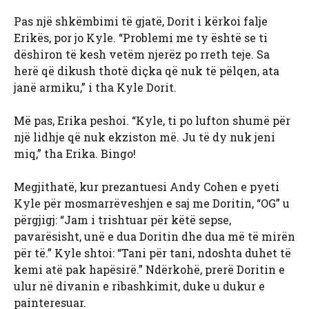
Pas një shkëmbimi të gjatë, Dorit i kërkoi falje
Erikës, por jo Kyle. “Problemi me ty është se ti
dëshiron të kesh vetëm njerëz po rreth teje. Sa
herë që dikush thotë diçka që nuk të pëlqen, ata
janë armiku,” i tha Kyle Dorit.
Më pas, Erika peshoi. “Kyle, ti po lufton shumë për
një lidhje që nuk ekziston më. Ju të dy nuk jeni
miq,” tha Erika. Bingo!
Megjithatë, kur prezantuesi Andy Cohen e pyeti
Kyle për mosmarrëveshjen e saj me Doritin, “OG” u
përgjigj: “Jam i trishtuar për këtë sepse,
pavarësisht, unë e dua Doritin dhe dua më të mirën
për të.” Kyle shtoi: “Tani për tani, ndoshta duhet të
kemi atë pak hapësirë.” Ndërkohë, prerë Doritin e
ulur në divanin e ribashkimit, duke u dukur e
painteresuar.