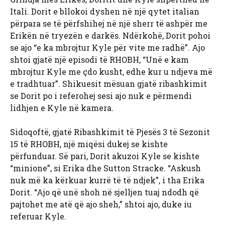
Itali. Dorit e bllokoi dyshen në një qytet italian
përpara se të përfshihej në një sherr të ashpër me
Erikën në tryezën e darkës. Ndërkohë, Dorit pohoi
se ajo “e ka mbrojtur Kyle për vite me radhë”. Ajo
shtoi gjatë një episodi të RHOBH, “Unë e kam
mbrojtur Kyle me çdo kusht, edhe kur u ndjeva më
e tradhtuar”. Shikuesit mësuan gjatë ribashkimit
se Dorit po i referohej sesi ajo nuk e përmendi
lidhjen e Kyle në kamera.
Sidoqoftë, gjatë Ribashkimit të Pjesës 3 të Sezonit
15 të RHOBH, një miqësi dukej se kishte
përfunduar. Së pari, Dorit akuzoi Kyle se kishte
“minione”, si Erika dhe Sutton Stracke. “Askush
nuk më ka kërkuar kurrë të të ndjek”, i tha Erika
Dorit. “Ajo që unë shoh në sjelljen tuaj ndodh që
pajtohet me atë që ajo sheh,” shtoi ajo, duke iu
referuar Kyle.