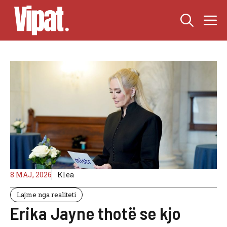
Skip
M
to
content
8 MAJ, 2026
Klea
Lajme nga realiteti
Erika Jayne thotë se kjo