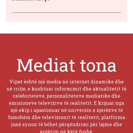
Mediat tona
Vipat është një media në internet dinamike dhe
në rritje, e kushtuar informimit dhe aktualitetit të
celebriteteve, personaliteteve mediatike dhe
emisioneve televizive të realitetit. E krijuar nga
një ekip i apasionuar në universin e njerëzve të
famshëm dhe televizionit të realitetit, platforma
jonë synon të bëhet përqëndrimi për lajme dhe
argëtim në këtë fushë.