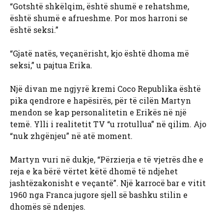
“Gotshtë shkëlqim, është shumë e rehatshme,
është shumë e afrueshme. Por mos harroni se
është seksi.”
“Gjatë natës, veçanërisht, kjo është dhoma më
seksi,” u pajtua Erika.
Një divan me ngjyrë kremi Coco Republika është
pika qendrore e hapësirës, ​​për të cilën Martyn
mendon se kap personalitetin e Erikës në një
temë. Ylli i realitetit TV “u rrotullua” në qilim. Ajo
“nuk zhgënjeu” në atë moment.
Martyn vuri në dukje, “Përzierja e të vjetrës dhe e
reja e ka bërë vërtet këtë dhomë të ndjehet
jashtëzakonisht e veçantë”. Një karrocë bar e vitit
1960 nga Franca jugore sjell së bashku stilin e
dhomës së ndenjes.