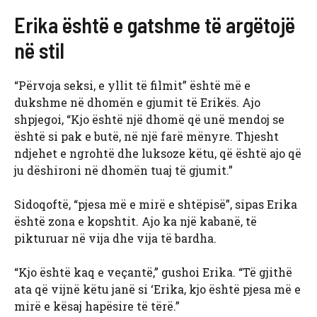
Erika është e gatshme të argëtojë
në stil
“Përvoja seksi, e yllit të filmit” është më e
dukshme në dhomën e gjumit të Erikës. Ajo
shpjegoi, “Kjo është një dhomë që unë mendoj se
është si pak e butë, në një farë mënyre. Thjesht
ndjehet e ngrohtë dhe luksoze këtu, që është ajo që
ju dëshironi në dhomën tuaj të gjumit.”
Sidoqoftë, “pjesa më e mirë e shtëpisë”, sipas Erika
është zona e kopshtit. Ajo ka një kabanë, të
pikturuar në vija dhe vija të bardha.
“Kjo është kaq e veçantë,” gushoi Erika. “Të gjithë
ata që vijnë këtu janë si ‘Erika, kjo është pjesa më e
mirë e kësaj hapësire të tërë.”