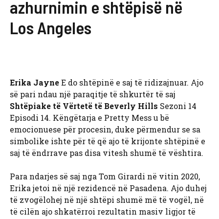
azhurnimin e shtëpisë në
Los Angeles
Erika Jayne
E do shtëpinë e saj të ridizajnuar. Ajo
së pari ndau një paraqitje të shkurtër të saj
Shtëpiake të Vërtetë të Beverly Hills
Sezoni 14
Episodi 14. Këngëtarja e Pretty Mess u bë
emocionuese për procesin, duke përmendur se sa
simbolike ishte për të që ajo të krijonte shtëpinë e
saj të ëndrrave pas disa vitesh shumë të vështira.
Para ndarjes së saj nga Tom Girardi në vitin 2020,
Erika jetoi në një rezidencë në Pasadena. Ajo duhej
të zvogëlohej në një shtëpi shumë më të vogël, në
të cilën ajo shkatërroi rezultatin masiv ligjor të