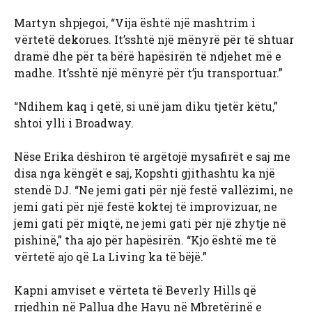
Martyn shpjegoi, “Vija është një mashtrim i
vërtetë dekorues. It’sshtë një mënyrë për të shtuar
dramë dhe për ta bërë hapësirën të ndjehet më e
madhe. It’sshtë një mënyrë për t’ju transportuar.”
“Ndihem kaq i qetë, si unë jam diku tjetër këtu,”
shtoi ylli i Broadway.
Nëse Erika dëshiron të argëtojë mysafirët e saj me
disa nga këngët e saj, Kopshti gjithashtu ka një
stendë DJ. “Ne jemi gati për një festë vallëzimi, ne
jemi gati për një festë koktej të improvizuar, ne
jemi gati për miqtë, ne jemi gati për një zhytje në
pishinë,” tha ajo për hapësirën. “Kjo është me të
vërtetë ajo që La Living ka të bëjë.”
Kapni amviset e vërteta të Beverly Hills që
rrjedhin në Pallua dhe Hayu në Mbretërinë e