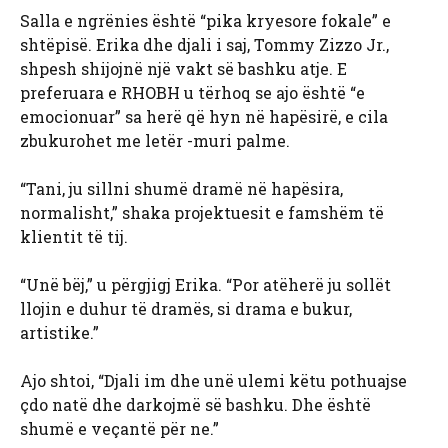
Salla e ngrënies është “pika kryesore fokale” e
shtëpisë. Erika dhe djali i saj, Tommy Zizzo Jr.,
shpesh shijojnë një vakt së bashku atje. E
preferuara e RHOBH u tërhoq se ajo është “e
emocionuar” sa herë që hyn në hapësirë, e cila
zbukurohet me letër -muri palme.
“Tani, ju sillni shumë dramë në hapësira,
normalisht,” shaka projektuesit e famshëm të
klientit të tij.
“Unë bëj,” u përgjigj Erika. “Por atëherë ju sollët
llojin e duhur të dramës, si drama e bukur,
artistike.”
Ajo shtoi, “Djali im dhe unë ulemi këtu pothuajse
çdo natë dhe darkojmë së bashku. Dhe është
shumë e veçantë për ne.”