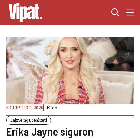
Skip
M
to
content
5 QERSHOR, 2025
Klea
Lajme nga realiteti
Erika Jayne siguron