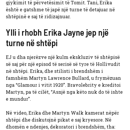
gjykimit të përvetësimit të Tomit. Tani, Erika
është e gatshme të japë një turne të detajuar në
shtëpinë e saj të ridizajnuar.
Ylli i rhobh Erika Jayne jep një
turne në shtëpi
EJ u ​​dha njerëzve një kulm ekskluziv të shtëpisë
së saj për një episod të serisë së tyre të Hollivudit
në shtëpi. Erika, dhe stilisti i brendshëm i
famshëm Martyn Lawrence Bullard, u frymëzuan
nga “Glamour i vitit 1920”. Bravolebrity e kreditoi
Martyn, pa të cilët, “Asnjë nga këto nuk do të ishte
e mundur”.
Në video, Erika dhe Martyn Walk kamerat nëpër
shtëpi dhe diskutojnë pikat e saj kryesore. Në
dhomën e ndenjes, dekoratori i brendshëm, tha: