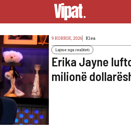
9 KORRIK, 2026
Klea
Lajme nga realiteti
Erika Jayne lufto
milionë dollarë