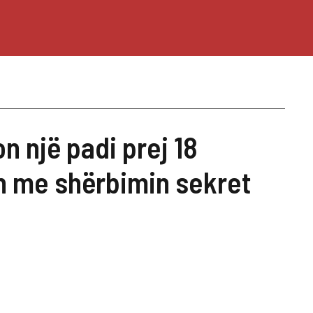
n një padi prej 18
sh me shërbimin sekret