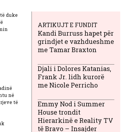
htë duke
të
ARTIKUJT E FUNDIT
imin
Kandi Burruss hapet për
grindjet e vazhdueshme
me Tamar Braxton
Djali i Dolores Katanias,
Frank Jr. lidh kurorë
me Nicole Perricho
padinë
shtu në
rjeve të
Emmy Nod i Summer
House trondit
Hierarkinë e Reality TV
uk
të Bravo – Insajder