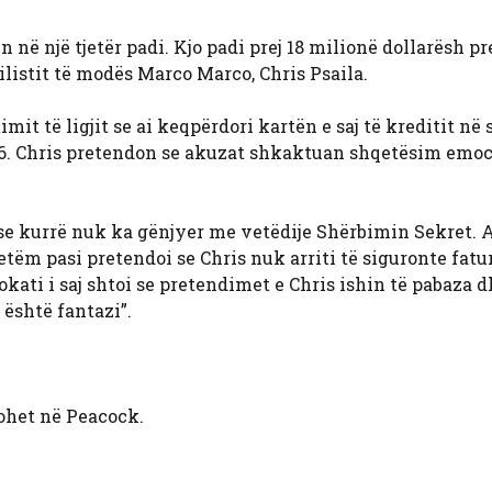
 në një tjetër padi. Kjo padi prej 18 milionë dollarësh p
listit të modës Marco Marco, Chris Psaila.
mit të ligjit se ai keqpërdori kartën e saj të kreditit n
2016. Chris pretendon se akuzat shkaktuan shqetësim emo
se kurrë nuk ka gënjyer me vetëdije Shërbimin Sekret. A
m pasi pretendoi se Chris nuk arriti të siguronte fatur
vokati i saj shtoi se pretendimet e Chris ishin të pabaza d
është fantazi”.
ohet në Peacock.