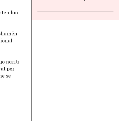
retendon
ë shumën
cional
jo ngriti
at për
he se