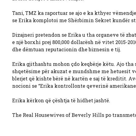
Tani, TMZ ka raportuar se ajo e ka kthyer vëmendjen
se Erika komplotoi me Shërbimin Sekret kundër sti
Dizajneri pretendon se Erika u tha organeve të zbati
e një borxhi prej 800,000 dollarësh në vitet 2015-
dhe dëmtuan reputacionin dhe biznesin e tij.
Erika gjithashtu mohon çdo keqbërje këtu. Ajo tha 
shqetësime për akuzat e mundshme me hetuesit vetë
blerjet që kishte bërë në kartën e saj të kreditit. A
nocioni se “Erika kontrollonte qeverinë amerikane 
Erika kërkon që çështja të hidhet jashtë.
The Real Housewives of Beverly Hills po transmet