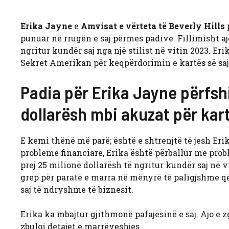
Erika Jayne
e
Amvisat e vërteta të Beverly Hills
p
punuar në rrugën e saj përmes padive. Fillimisht aj
ngritur kundër saj nga një stilist në vitin 2023. E
Sekret Amerikan për keqpërdorimin e kartës së saj t
Padia për Erika Jayne përfsh
dollarësh mbi akuzat për kart
E kemi thënë më parë; është e shtrenjtë të jesh Er
probleme financiare, Erika është përballur me prob
prej 25 milionë dollarësh të ngritur kundër saj në v
grep për paratë e marra në mënyrë të paligjshme që 
saj të ndryshme të biznesit.
Erika ka mbajtur gjithmonë pafajësinë e saj. Ajo e 
zbuloi detajet e marrëveshjes.