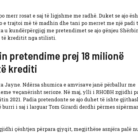
o merr rosat e saj të ligjshme me radhë. Duket se ajo ës
o e trajtoi më të madhin dhe tani po merret me një padi 
rika u kundërpërgjigj me pretendimet se ajo gënjeu Shërb
ë kreditit nga stilisti.
in pretendime prej 18 milionë
ë krediti
ika Jayne. Ndërsa shumica e amvisave janë përballur me
leme veçanërisht serioze. Në maj, ylli i RHOBH zgjidhi 
itin 2021. Padia pretendonte se ajo duhet të ishte gjitha
burri i saj i larguar Tom Girardi derdhi përmes sipërmar
zgjidhi çështjen përpara gjyqit, megjithëse asnjëra palë n