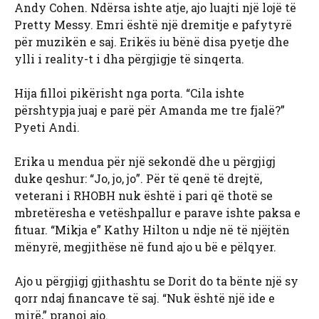
Andy Cohen. Ndërsa ishte atje, ajo luajti një lojë të
Pretty Messy. Emri është një dremitje e pafytyrë
për muzikën e saj. Erikës iu bënë disa pyetje dhe
ylli i reality-t i dha përgjigje të sinqerta.
Hija filloi pikërisht nga porta. “Cila ishte
përshtypja juaj e parë për Amanda me tre fjalë?”
Pyeti Andi.
Erika u mendua për një sekondë dhe u përgjigj
duke qeshur: “Jo, jo, jo”. Për të qenë të drejtë,
veterani i RHOBH nuk është i pari që thotë se
mbretëresha e vetëshpallur e parave ishte paksa e
fituar. “Mikja e” Kathy Hilton u ndje në të njëjtën
mënyrë, megjithëse në fund ajo u bë e pëlqyer.
Ajo u përgjigj gjithashtu se Dorit do ta bënte një sy
qorr ndaj financave të saj. “Nuk është një ide e
mirë,” pranoi ajo.