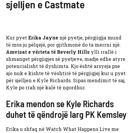
sjelljen e Castmate
Kur pyet
Erika Jayne
një pyetje, përgjigjja mund
të mos ju pëlqejë, por gjithmonë do ta merrni një.
Amvisat e vërteta të Beverly Hills
ylli rrallë i
shmanget përgjigjes së pyetjeve, madje edhe atyre
potencialisht të dyshimta. Kjo është arsyeja pse
ajo nuk e kishte të vështirë të përgjigjej kur u pyet
për sjelljen e Kyle Richards. Sipas mendimit të saj,
Kyle po rrah një kalë të ngordhur.
Erika mendon se Kyle Richards
duhet të qëndrojë larg PK Kemsley
Erika u shfaq në Watch What Happens Live me