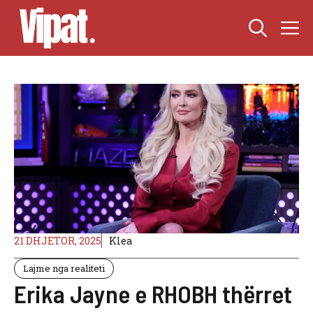
Skip
M
to
content
21 DHJETOR, 2025
Klea
Lajme nga realiteti
Erika Jayne e RHOBH thërret