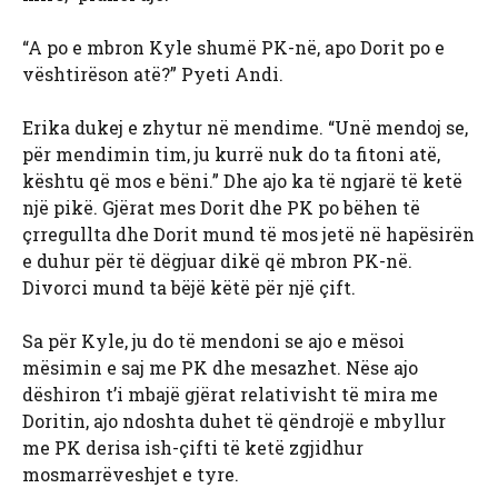
“A po e mbron Kyle shumë PK-në, apo Dorit po e
vështirëson atë?” Pyeti Andi.
Erika dukej e zhytur në mendime. “Unë mendoj se,
për mendimin tim, ju kurrë nuk do ta fitoni atë,
kështu që mos e bëni.” Dhe ajo ka të ngjarë të ketë
një pikë. Gjërat mes Dorit dhe PK po bëhen të
çrregullta dhe Dorit mund të mos jetë në hapësirën
e duhur për të dëgjuar dikë që mbron PK-në.
Divorci mund ta bëjë këtë për një çift.
Sa për Kyle, ju do të mendoni se ajo e mësoi
mësimin e saj me PK dhe mesazhet. Nëse ajo
dëshiron t’i mbajë gjërat relativisht të mira me
Doritin, ajo ndoshta duhet të qëndrojë e mbyllur
me PK derisa ish-çifti të ketë zgjidhur
mosmarrëveshjet e tyre.