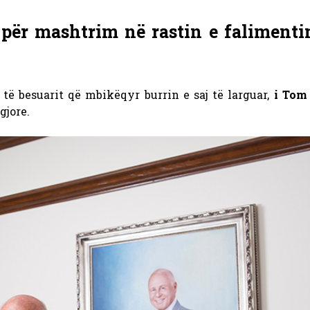
për mashtrim në rastin e falimenti
 besuarit që mbikëqyr burrin e saj të larguar,
i Tom 
gjore.