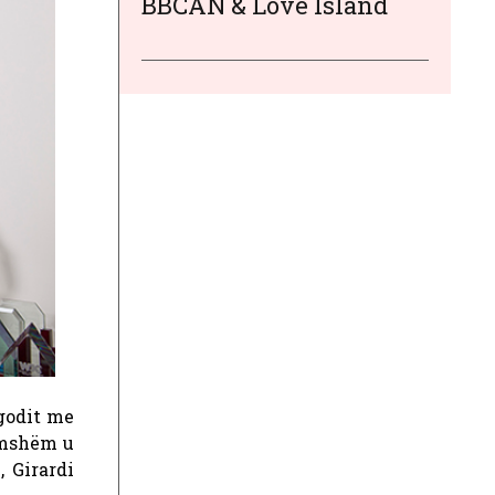
BBCAN & Love Island
godit me
famshëm u
, Girardi