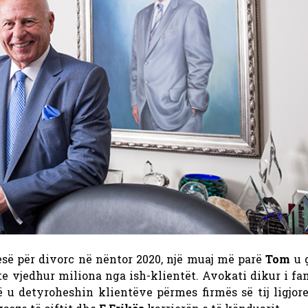
esë për divorc në nëntor 2020, një muaj më parë
Tom
u 
te vjedhur miliona nga ish-klientët. Avokati dikur i 
u detyroheshin klientëve përmes firmës së tij ligjore