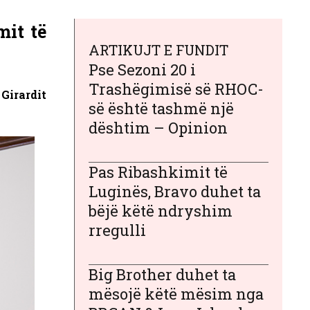
mit të
ARTIKUJT E FUNDIT
Pse Sezoni 20 i
Trashëgimisë së RHOC-
Girardit
së është tashmë një
dështim – Opinion
Pas Ribashkimit të
Luginës, Bravo duhet ta
bëjë këtë ndryshim
rregulli
Big Brother duhet ta
mësojë këtë mësim nga