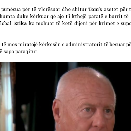
u punësua për të vlerësuar dhe shitur
Tom’s
asetet për 
umta duke kërkuar që ajo t’i kthejë paratë e burrit të 
lobal.
Erika
ka mohuar të ketë dijeni për krimet e supo
të mos miratojë kërkesën e administratorit të besuar pë
ë sapo paraqitur.