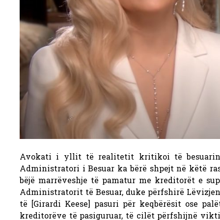
Avokati i yllit të realitetit kritikoi të besua
Administratori i Besuar ka bërë shpejt në këtë ra
bëjë marrëveshje të pamatur me kreditorët e sup
Administratorit të Besuar, duke përfshirë Lëvizjen
të [Girardi Keese] pasuri për keqbërësit ose pal
kreditorëve të pasiguruar, të cilët përfshijnë vik