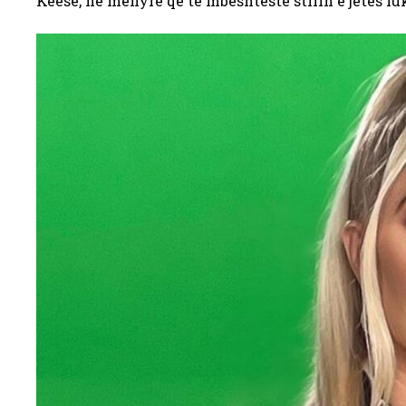
Keese, në mënyrë që të mbështeste stilin e jetës lu