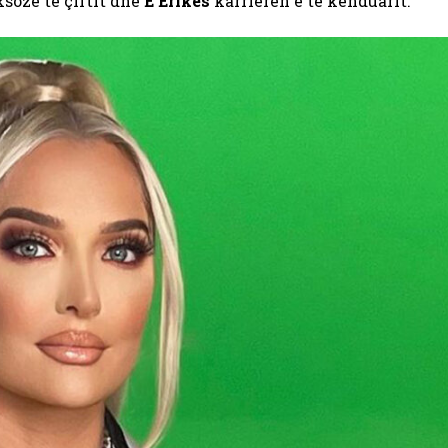
ksoze të çiftit dhe
E Erikës
karrierën e të kënduarit.