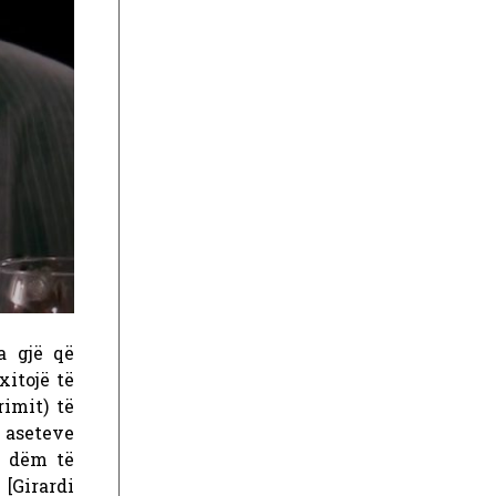
a gjë që
xitojë të
imit) të
ë aseteve
ë dëm të
 [Girardi