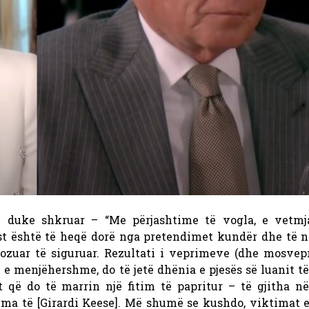
rin duke shkruar – “Me përjashtime të vogla, e vetmj
st është të heqë dorë nga pretendimet kundër dhe të n
ozuar të siguruar. Rezultati i veprimeve (dhe mosvepr
 e menjëhershme, do të jetë dhënia e pjesës së luanit t
ët që do të marrin një fitim të papritur – të gjitha n
tima të [Girardi Keese]. Më shumë se kushdo, viktimat e