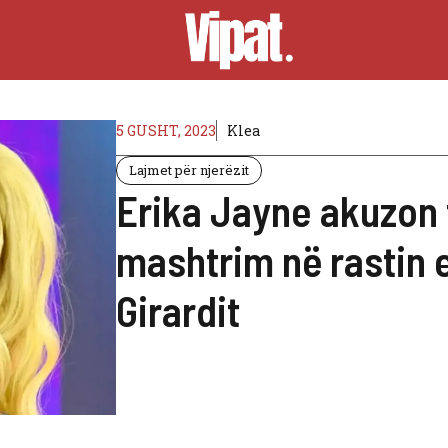
5 GUSHT, 2023
Klea
Lajmet për njerëzit
Erika Jayne akuzon 
mashtrim në rastin e
Girardit