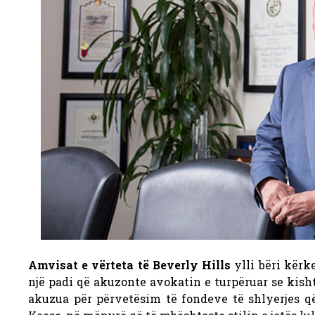
Amvisat e vërteta të Beverly Hills
ylli bëri kërk
një padi që akuzonte avokatin e turpëruar se kish
akuzua për përvetësim të fondeve të shlyerjes që 