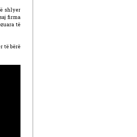
të shlyer
saj
firma
zuara të
r të bërë