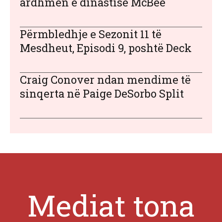
ardhmen e dinastisë McBee
Përmbledhje e Sezonit 11 të
Mesdheut, Episodi 9, poshtë Deck
Craig Conover ndan mendime të
sinqerta në Paige DeSorbo Split
Mediat tona