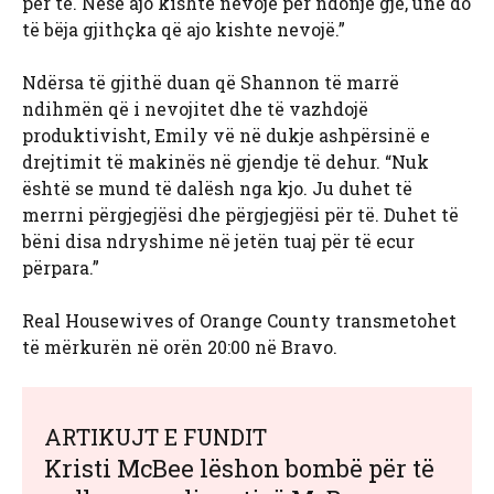
për të. Nëse ajo kishte nevojë për ndonjë gjë, unë do
të bëja gjithçka që ajo kishte nevojë.”
Ndërsa të gjithë duan që Shannon të marrë
ndihmën që i nevojitet dhe të vazhdojë
produktivisht, Emily vë në dukje ashpërsinë e
drejtimit të makinës në gjendje të dehur. “Nuk
është se mund të dalësh nga kjo. Ju duhet të
merrni përgjegjësi dhe përgjegjësi për të. Duhet të
bëni disa ndryshime në jetën tuaj për të ecur
përpara.”
Real Housewives of Orange County transmetohet
të mërkurën në orën 20:00 në Bravo.
ARTIKUJT E FUNDIT
Kristi McBee lëshon bombë për të