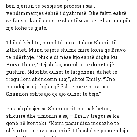
bën njeriun të besojë se procesi i saj i
vendimmarrjes është i dyshimtë. Dhe fakti është
se fansat kanë qenë të shqetësuar për Shannon për
një kohë të gjatë.
Thënë kështu, mund të mos i takon Shanit të
kthehet. Mund të jetë shumë mirë koha që Bravo
të ndërhyjë. “Nuk e di nëse kjo është diçka ku
Bravo thotë, ‘Hej shiko, mund të të duhet një
pushim. Ndoshta duhet të largoheni, duhet të
rregulloni shëndetin tuaj’”, shtoi Emily. “Unë
mendoj se gjithçka që është më e mira për
Shannon është ajo që ajo duhet të bëjë.”
Pas përplasjes së Shannon-it me pak beton,
shkurre dhe timonin e saj – Emily tregoi se ka
qenë në kontakt. “Kemi pasur disa mesazhe të
shkurtra. I urova asaj mirë. I thashë se po mendoja