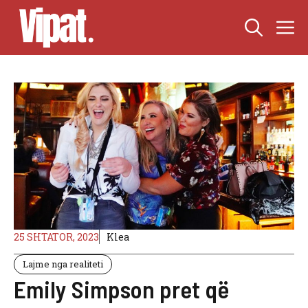
Skip
M
to
content
25 SHTATOR, 2023
Klea
Lajme nga realiteti
Emily Simpson pret që