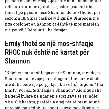
peshon opsionet e saj. Ajo është duke konsideruar
rehabilitimin në spital ose jashtë pacient dhe
fansat po pyesin nëse Shannon do të kthehet për
sezonin 18. Sipas bashkë-yll
Emily Simpson
, një
nga opsionet e Shannon-it është të mos marrësh
një pauzë. I Dërguari i ka detajet.
Emily thotë se një mos-shfaqje
RHOC nuk është në kartat për
Shannon
“Ndjehem sikur shfaqja është Shannon, mendoj se
Shannon ka nevojë për shfaqjen. Unë nuk e shoh
atë duke bërë një përpjekje aktive [to] largohu, “tha
Emily. Por
është
Shfaqja e Shannon? Ajo sigurisht
ka qenë bujare në ndarjen e trazirave të saj ndër
vite. Gjithashtu, paaftësia e saj për të pranuar më
parë një marrëdhënie shqetësuese me alkoolin e