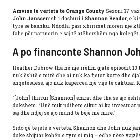
Amvise të vërteta të Orange County
Sezoni 17 vaz
John Janssen
ish i dashuri i
Shannon Beador
, e k
tyre së bashku. Ndodhi pasi xhirimet morën një kt
falje për partnerin e saj të atëhershëm nga kolegët e
A po financonte Shannon Jo
Heather Dubrow tha në një rrëfim gjatë episodit 10 
nuk është e mirë dhe ai nuk ka fjetur kurrë dhe djali
shqetësuese, ajo nuk kapërceu një vijë të caktuar.
“[John] thirrur [Shannon] emrat dhe tha se ajo ësh
dukshëm. “Unë nuk ndihem sikur ai ka investuar n
saj dhe ndjej se ajo mund të bëjë më mirë.”
Sido që të jetë e vërteta, Shannon dhe John nuk jan
duke shijuar kohën e tyre si miq – edhe nëse vajzës