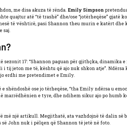
hdon, me disa akuza të rënda.
Emily Simpson
pretendua
ishte quajtur atë “të trashë” dhe/ose “jotërheqëse” gjatë k
hesë të vështirë, pasi Shannon theu murin e katërt dhe 
 saj.
hn?
të sezonit 17: “Shannon paguan për gjithçka, dinamika e 
 i tij jeton me të, kështu që ajo nuk shkon atje”. Ndërsa 
 Kjo erdhi me pretendimet e Emily.
të e shëndoshë ose jo tërheqëse, “tha Emily ndërsa u emo
ë marrëdhënien e tyre, dhe ndihem sikur ajo po humb k
ë më një artikull. Megjithatë, ata vazhdojnë të dalin së 
 së John nuk i pëlqen që Shannon të jetë në foto.