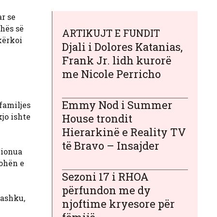
r se
ohës së
ARTIKUJT E FUNDIT
kërkoi
Djali i Dolores Katanias,
Frank Jr. lidh kurorë
me Nicole Perricho
Emmy Nod i Summer
familjes
kjo ishte
House trondit
Hierarkinë e Reality TV
të Bravo – Insajder
cionua
ohën e
Sezoni 17 i RHOA
përfundon me dy
bashku,
njoftime kryesore për