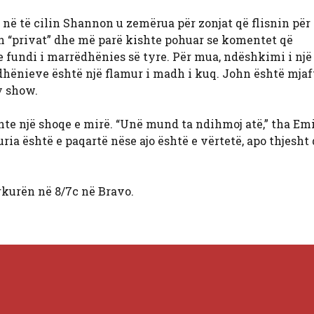
 në të cilin Shannon u zemërua për zonjat që flisnin për
on “privat” dhe më parë kishte pohuar se komentet që
 fundi i marrëdhënies së tyre. Për mua, ndëshkimi i një
dhënieve është një flamur i madh i kuq. John është mjaft
y show.
ishte një shoqe e mirë. “Unë mund ta ndihmoj atë,” tha Em
Juria është e paqartë nëse ajo është e vërtetë, apo thjesht
kurën në 8/7c në Bravo.