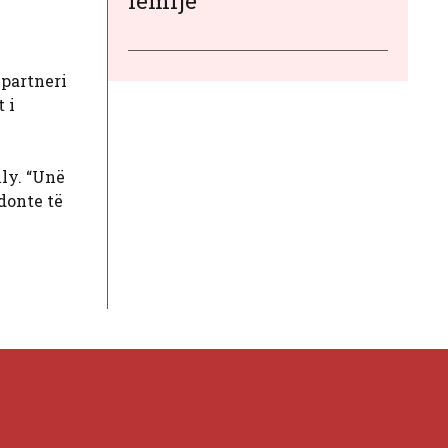
fëmijë
 partneri
 i
ily. “Unë
 donte të