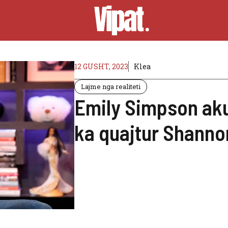
12 GUSHT, 2023
Klea
Lajme nga realiteti
Emily Simpson ak
ka quajtur Shannon