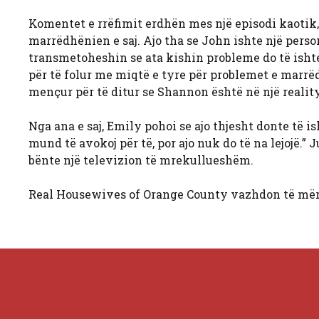
Komentet e rrëfimit erdhën mes një episodi kaotik,
marrëdhënien e saj. Ajo tha se John ishte një pers
transmetoheshin se ata kishin probleme do të ishte
për të folur me miqtë e tyre për problemet e marrë
mençur për të ditur se Shannon është në një realit
Nga ana e saj, Emily pohoi se ajo thjesht donte të 
mund të avokoj për të, por ajo nuk do të na lejojë.” 
bënte një televizion të mrekullueshëm.
Real Housewives of Orange County vazhdon të mër