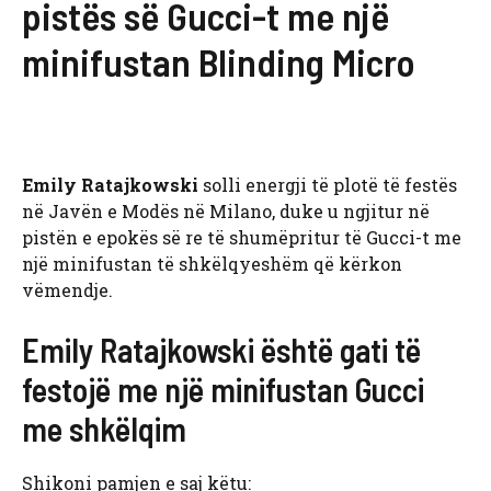
pistës së Gucci-t me një
minifustan Blinding Micro
Emily Ratajkowski
solli energji të plotë të festës
në Javën e Modës në Milano, duke u ngjitur në
pistën e epokës së re të shumëpritur të Gucci-t me
një minifustan të shkëlqyeshëm që kërkon
vëmendje.
Emily Ratajkowski është gati të
festojë me një minifustan Gucci
me shkëlqim
Shikoni pamjen e saj këtu: