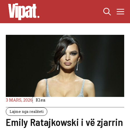
Skip
M
to
content
3 MARS, 2026
Klea
Lajme nga realiteti
Emily Ratajkowski i vë zjarrin