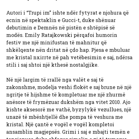
Autori i “Trupi im” ishte ndër fytyrat e njohura që
ecnin në spektaklin e Gucci-t, duke shënuar
debutimin e Demnës në pistën e shtëpisë së
modës. Emily Ratajkowski përqafoi humorin
festiv me një minifustan të mahnitur që
shkëlqente nën dritat në çdo hap. Pjesa e mbuluar
me kristal nxirrte në pah vetëbesimin e saj, ndërsa
stili i saj shtoi një kthesë nostalgjike.
Në një largim të rrallë nga valët e saj të
zakonshme, modelja veshi flokët e saj brune në një
ngritje të hijshme të kompletuar me një zhurmë
anësore të frymëzuar dukshëm nga vitet 2010. Ajo
kishte aksesorë me vathë, byzylykë vezullues, një
unazë të mbështjellë dhe pompa të veshura me
kristal. Një çantë e vogël e vogël kompletoi
ansamblin magjepsës. Grimi i saj e mbajti temën e