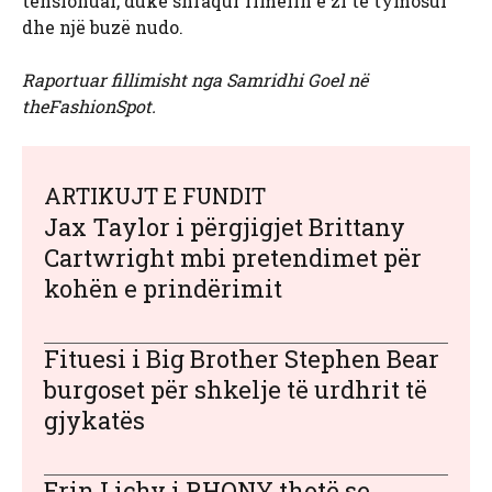
tensionuar, duke shfaqur rimelin e zi të tymosur
dhe një buzë nudo.
Raportuar fillimisht nga Samridhi Goel në
theFashionSpot.
ARTIKUJT E FUNDIT
Jax Taylor i përgjigjet Brittany
Cartwright mbi pretendimet për
kohën e prindërimit
Fituesi i Big Brother Stephen Bear
burgoset për shkelje të urdhrit të
gjykatës
Erin Lichy i RHONY thotë se