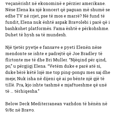
veçanërisht në ekonominë e përzier amerikane.
Nëse Elena ka një koncert që paguan më shumë se
edhe TV në rrjet, pse të mos e marrë? Në fund të
fundit, Elena nuk është aspak Bravolebi i parë që i
bashkohet platformës. Fama është e përkohshme.
Duhet të hysh sa të mundesh.
Një tjetër pyetje e fansave e pyeti Elenën nëse
mendonte se ishte e padrejtë që Joe Bradley të
flirtonte me të dhe Bri Muller. “Njëqind për qind,
po,” u përgjigj Elena. “Vetëm duke e parë atë si,
duke bërë këtë lojë me top ping-pongu mes saj dhe
meje; Nuk isha në dijeni që ai po bënte një gjë të
tillë. Pra, kjo ishte tashmë e mjaftueshme që unë
të … tërhiqesha.”
Below Deck Mediterranean vazhdon të hënën në
9/8c në Bravo.