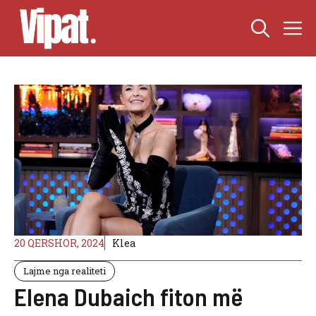
Skip
M
to
content
20 QERSHOR, 2024
Klea
Lajme nga realiteti
Elena Dubaich fiton më