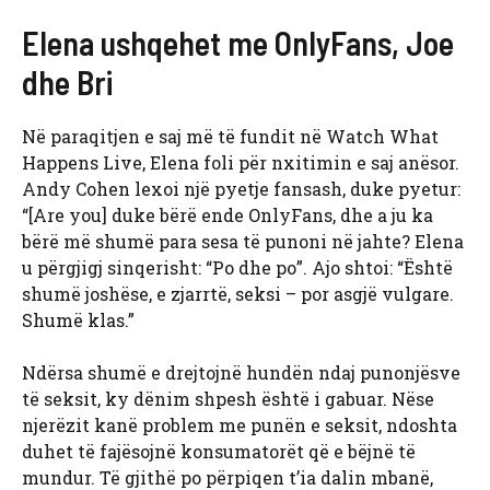
Elena ushqehet me OnlyFans, Joe
dhe Bri
Në paraqitjen e saj më të fundit në Watch What
Happens Live, Elena foli për nxitimin e saj anësor.
Andy Cohen lexoi një pyetje fansash, duke pyetur:
“[Are you] duke bërë ende OnlyFans, dhe a ju ka
bërë më shumë para sesa të punoni në jahte? Elena
u përgjigj sinqerisht: “Po dhe po”. Ajo shtoi: “Është
shumë joshëse, e zjarrtë, seksi – por asgjë vulgare.
Shumë klas.”
Ndërsa shumë e drejtojnë hundën ndaj punonjësve
të seksit, ky dënim shpesh është i gabuar. Nëse
njerëzit kanë problem me punën e seksit, ndoshta
duhet të fajësojnë konsumatorët që e bëjnë të
mundur. Të gjithë po përpiqen t’ia dalin mbanë,