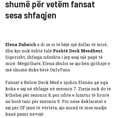
shumë për vetëm fansat
sesa shfaqjen
Elena Dubaich
e di se si të bëjë një dollar të mirë,
dhe kjo nuk është falë
Poshtë Deck Mesdheut
.
Sigurisht, shfaqja ndoshta i jep asaj një pagë të
mirë. Megjithatë, Elena zbuloi se ajo bën gjithnjë e
më shumë duke bërë OnlyFans.
Fansat e Below Deck Med e njohin Elenën që nga
koha e saj në shfaqje në sezonin 7. Zierja nuk do të
kthehej për sezonin 8, por ishte e lumtur të hynte
në bord tani për sezonin 9. Por nëse deklaratat e
saj për OF janë të vërteta, ajo mund të mos madje
kanë pasur nevojë.