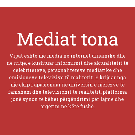
Mediat tona
Vipat është një media në internet dinamike dhe
në rritje, e kushtuar informimit dhe aktualitetit të
celebriteteve, personaliteteve mediatike dhe
emisioneve televizive të realitetit. E krijuar nga
një ekip i apasionuar në universin e njerëzve të
famshëm dhe televizionit të realitetit, platforma
jonë synon të bëhet përqëndrimi për lajme dhe
argëtim në këtë fushë.