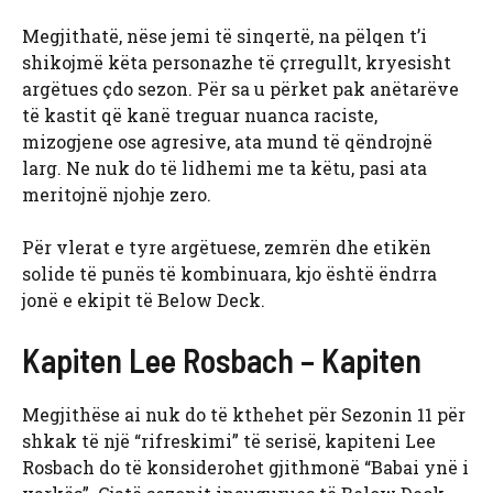
Megjithatë, nëse jemi të sinqertë, na pëlqen t’i
shikojmë këta personazhe të çrregullt, kryesisht
argëtues çdo sezon. Për sa u përket pak anëtarëve
të kastit që kanë treguar nuanca raciste,
mizogjene ose agresive, ata mund të qëndrojnë
larg. Ne nuk do të lidhemi me ta këtu, pasi ata
meritojnë njohje zero.
Për vlerat e tyre argëtuese, zemrën dhe etikën
solide të punës të kombinuara, kjo është ëndrra
jonë e ekipit të Below Deck.
Kapiten Lee Rosbach – Kapiten
Megjithëse ai nuk do të kthehet për Sezonin 11 për
shkak të një “rifreskimi” të serisë, kapiteni Lee
Rosbach do të konsiderohet gjithmonë “Babai ynë i