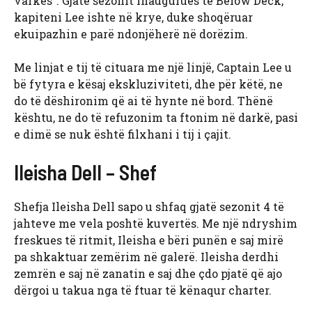
varkës”. Gjatë sezonit inaugurues të Below Deck,
kapiteni Lee ishte në krye, duke shoqëruar
ekuipazhin e parë ndonjëherë në dorëzim.
Me linjat e tij të cituara me një linjë, Captain Lee u
bë fytyra e kësaj ekskluziviteti, dhe për këtë, ne
do të dëshironim që ai të hynte në bord. Thënë
kështu, ne do të refuzonim ta ftonim në darkë, pasi
e dimë se nuk është filxhani i tij i çajit.
Ileisha Dell – Shef
Shefja Ileisha Dell sapo u shfaq gjatë sezonit 4 të
jahteve me vela poshtë kuvertës. Me një ndryshim
freskues të ritmit, Ileisha e bëri punën e saj mirë
pa shkaktuar zemërim në galerë. Ileisha derdhi
zemrën e saj në zanatin e saj dhe çdo pjatë që ajo
dërgoi u takua nga të ftuar të kënaqur charter.