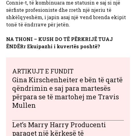
Connie-t, të kombinuara me statusin e saj si një
sërfiste profesioniste dhe rreth një njeriu të
shkëlqyeshëm, i japin asaj një vend brenda ekipit
tonë të ëndrrave për jetën.
NA THONI – KUSH DO TË PËRKRIJË TUAJ
ËNDËRr
Ekuipazhi i kuvertës poshtë?
ARTIKUJT E FUNDIT
Gina Kirschenheiter e bën të qartë
qëndrimin e saj para martesës
përpara se të martohej me Travis
Mullen
Let’s Marry Harry Producenti
paraqet një kërkesë të