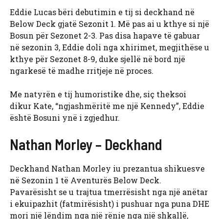
Eddie Lucas bëri debutimin e tij si deckhand në
Below Deck gjatë Sezonit 1. Më pas ai u kthye si një
Bosun për Sezonet 2-3. Pas disa hapave të gabuar
në sezonin 3, Eddie doli nga xhirimet, megjithëse u
kthye për Sezonet 8-9, duke sjellë në bord një
ngarkesë të madhe rritjeje në proces.
Me natyrën e tij humoristike dhe, siç theksoi
dikur Kate, “ngjashmëritë me një Kennedy”, Eddie
është Bosuni ynë i zgjedhur.
Nathan Morley – Deckhand
Deckhand Nathan Morley iu prezantua shikuesve
në Sezonin 1 të Aventurës Below Deck.
Pavarësisht se u trajtua tmerrësisht nga një anëtar
i ekuipazhit (fatmirësisht) i pushuar nga puna DHE
mori një lëndim nga një rënie nga një shkallë,