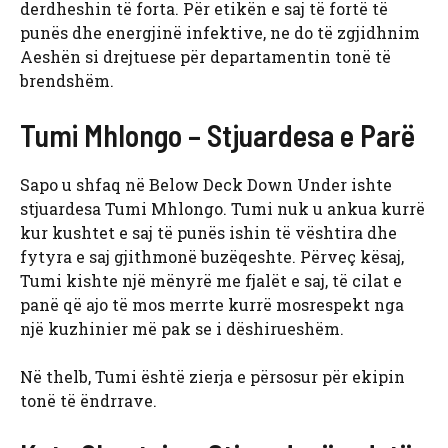
derdheshin të forta. Për etikën e saj të fortë të
punës dhe energjinë infektive, ne do të zgjidhnim
Aeshën si drejtuese për departamentin tonë të
brendshëm.
Tumi Mhlongo – Stjuardesa e Parë
Sapo u shfaq në Below Deck Down Under ishte
stjuardesa Tumi Mhlongo. Tumi nuk u ankua kurrë
kur kushtet e saj të punës ishin të vështira dhe
fytyra e saj gjithmonë buzëqeshte. Përveç kësaj,
Tumi kishte një mënyrë me fjalët e saj, të cilat e
panë që ajo të mos merrte kurrë mosrespekt nga
një kuzhinier më pak se i dëshirueshëm.
Në thelb, Tumi është zierja e përsosur për ekipin
tonë të ëndrrave.