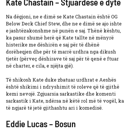
Kate Chastain – Stjuardesë e dytë
Na dëgjoni, ne e dimë se Kate Chastain është OG
Below Deck Chief Stew, dhe ne e dimë se ajo ishte
e jashtëzakonshme në punën e saj. Thënë kështu,
ka pasur shumë herë që Kate tallte në mënyrë
histerike me dëshirën e saj për të dhënë
dorëheqjen dhe për të marrë urdhra nga dikush
tjetër (përveç dëshirave të saj për të qenë e ftuar
në charter, e cila, e njëjta gjë).
Të shikosh Kate duke zbatuar urdhrat e Aeshës
është shikimi i ndryshimit të roleve që të gjithë
kemi nevojë. Zgjuarsia sarkastike dhe komenti
sarkastik i Kate, ndërsa në këtë rol më të vogël, ka
të ngjarë të jetë gjithashtu ari i komedisë.
Eddie Lucas – Bosun