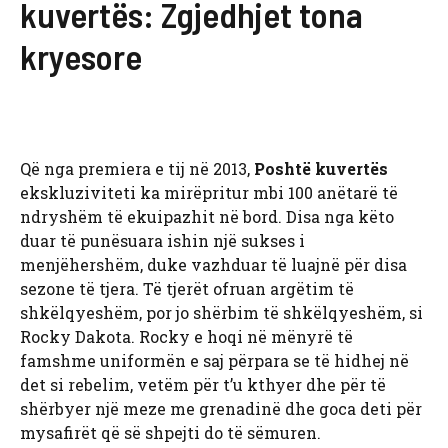
kuvertës: Zgjedhjet tona
kryesore
Që nga premiera e tij në 2013,
Poshtë kuvertës
ekskluziviteti ka mirëpritur mbi 100 anëtarë të
ndryshëm të ekuipazhit në bord. Disa nga këto
duar të punësuara ishin një sukses i
menjëhershëm, duke vazhduar të luajnë për disa
sezone të tjera. Të tjerët ofruan argëtim të
shkëlqyeshëm, por jo shërbim të shkëlqyeshëm, si
Rocky Dakota. Rocky e hoqi në mënyrë të
famshme uniformën e saj përpara se të hidhej në
det si rebelim, vetëm për t’u kthyer dhe për të
shërbyer një meze me grenadinë dhe goca deti për
mysafirët që së shpejti do të sëmuren.