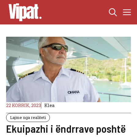
Skip
M
to
content
22 KORRIK, 2023
Klea
Lajme nga realiteti
Ekuipazhi i ëndrrave poshtë