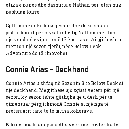
etika e punës dhe dashuria e Nathan për jetën nuk
pushuan kurrë.
Gjithmonë duke buzëqeshur dhe duke shkuar
jashtë bordit për mysafirët e tij, Nathan meriton
një vend në ekipin tonë të ëndrrave. Ai gjithashtu
meriton një sezon tjetër, nëse Below Deck
Adventure do të rinovohet.
Connie Arias – Deckhand
Connie Arias u shfaq në Sezonin 3 të Below Deck si
një deckhand. Megjithëse ajo zgjati vetëm për një
sezon, ky sezon ishte gjithçka që u desh për ta
çimentuar përgjithmonë Connie si një nga të
preferuarit tanë të të gjitha kohërave.
Bikinet me krem ​​pana dhe veprimet histerike të