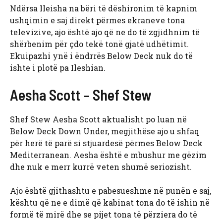
Ndërsa Ileisha na bëri të dëshironim të kapnim
ushqimin e saj direkt përmes ekraneve tona
televizive, ajo është ajo që ne do të zgjidhnim të
shërbenim për çdo tekë tonë gjatë udhëtimit.
Ekuipazhi ynë i ëndrrës Below Deck nuk do të
ishte i plotë pa Ileshian.
Aesha Scott – Shef Stew
Shef Stew Aesha Scott aktualisht po luan në
Below Deck Down Under, megjithëse ajo u shfaq
për herë të parë si stjuardesë përmes Below Deck
Mediterranean. Aesha është e mbushur me gëzim
dhe nuk e merr kurrë veten shumë seriozisht.
Ajo është gjithashtu e pabesueshme në punën e saj,
kështu që ne e dimë që kabinat tona do të ishin në
formë të mirë dhe se pijet tona të përziera do të