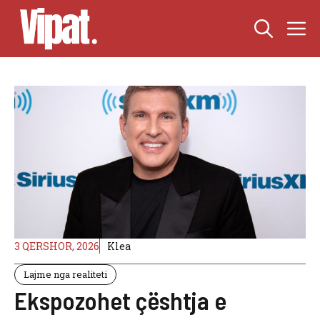
Skip
M
to
content
3 QERSHOR, 2026
Klea
Lajme nga realiteti
Ekspozohet çështja e