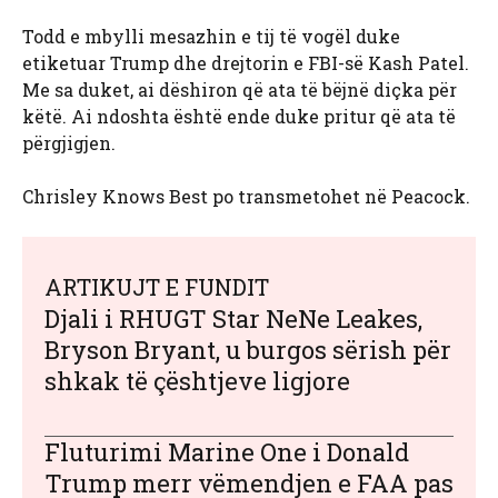
Todd e mbylli mesazhin e tij të vogël duke
etiketuar Trump dhe drejtorin e FBI-së Kash Patel.
Me sa duket, ai dëshiron që ata të bëjnë diçka për
këtë. Ai ndoshta është ende duke pritur që ata të
përgjigjen.
Chrisley Knows Best po transmetohet në Peacock.
ARTIKUJT E FUNDIT
Djali i RHUGT Star NeNe Leakes,
Bryson Bryant, u burgos sërish për
shkak të çështjeve ligjore
Fluturimi Marine One i Donald
Trump merr vëmendjen e FAA pas