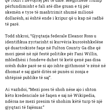
që Todit i nevojitej për të dalë. Megjithëse Trump
përfundimisht e fali atë dhe gruan e tij për
skemën e tyre të mashtrimit shumë milionë
dollarësh, ai është ende i kripur që u kap në radhë
të parë.
Todd shkroi, “Gjyqtarja federale Eleanor Ross u
identifikua zyrtarisht si kurvëria kurorëshkelëse
që duartrokiste faqe në Fulton County Ga dhe që
mori pjesë në një festë politike për Fani Willis,
mbledhësi i fondeve duhet të ketë qenë pas disa
orësh duke parë se si ajo ishte gjithmonë ‘e zënë në
dhomat e saj gjatë ditës së punës si zonja e
shtëpisë publike të saj”.
Ai vazhdoi, “Mezi pres të shoh nëse ajo i shton
këto kredenciale në faqen e saj në Wikipedia,
ndërsa ne mezi presim të shohim këtë turp të një
gjyqtari të fajësuar.”