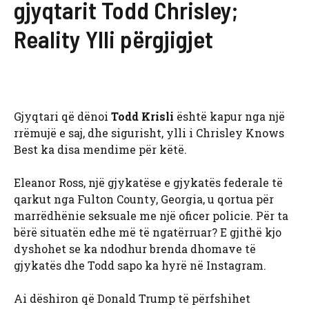
gjyqtarit Todd Chrisley;
Reality Ylli përgjigjet
Gjyqtari që dënoi
Todd Krisli
është kapur nga një
rrëmujë e saj, dhe sigurisht, ylli i Chrisley Knows
Best ka disa mendime për këtë.
Eleanor Ross, një gjykatëse e gjykatës federale të
qarkut nga Fulton County, Georgia, u qortua për
marrëdhënie seksuale me një oficer policie. Për ta
bërë situatën edhe më të ngatërruar? E gjithë kjo
dyshohet se ka ndodhur brenda dhomave të
gjykatës dhe Todd sapo ka hyrë në Instagram.
Ai dëshiron që Donald Trump të përfshihet