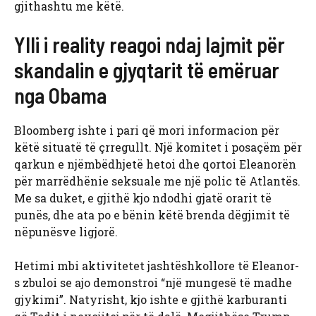
gjithashtu me këtë.
Ylli i reality reagoi ndaj lajmit për
skandalin e gjyqtarit të emëruar
nga Obama
Bloomberg ishte i pari që mori informacion për
këtë situatë të çrregullt. Një komitet i posaçëm për
qarkun e njëmbëdhjetë hetoi dhe qortoi Eleanorën
për marrëdhënie seksuale me një polic të Atlantës.
Me sa duket, e gjithë kjo ndodhi gjatë orarit të
punës, dhe ata po e bënin këtë brenda dëgjimit të
nëpunësve ligjorë.
Hetimi mbi aktivitetet jashtëshkollore të Eleanor-
s zbuloi se ajo demonstroi “një mungesë të madhe
gjykimi”. Natyrisht, kjo ishte e gjithë karburanti