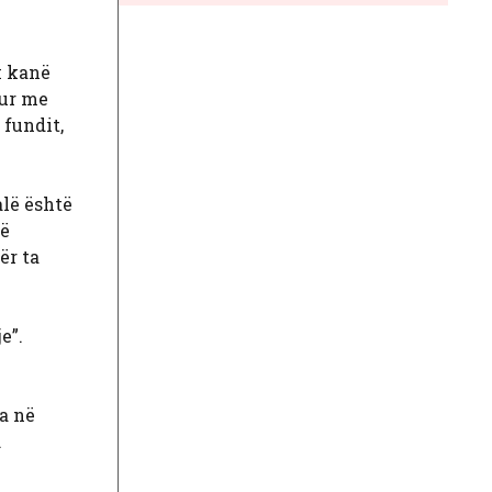
k kanë
hur me
 fundit,
alë është
të
ër ta
e”.
a në
.