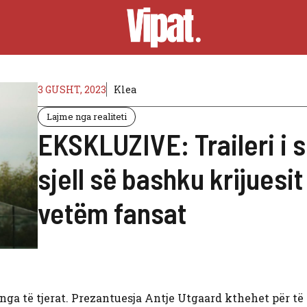
3 GUSHT, 2023
Klea
Lajme nga realiteti
EKSKLUZIVE: Traileri i 
sjell së bashku krijuesit
vetëm fansat
ga të tjerat. Prezantuesja Antje Utgaard kthehet për të