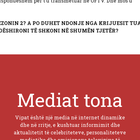
 disponueshëm për t’u transmetuar në OFTV. Dhe mos u
SEZONIN 2? A PO DUHET NDONJE NGA KRIJUESIT TU
Ë DËSHIRONI TË SHKONI NË SHUMËN TJETËR?
Mediat tona
Vipat është një media në internet dinamike
dhe në rritje, e kushtuar informimit dhe
aktualitetit të celebriteteve, personaliteteve
mediatike dhe emisioneve televizive të