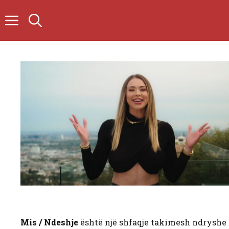
Skip
to
content
Mis / Ndeshje
është një shfaqje takimesh ndryshe n