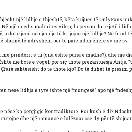
hjesht një lidhje e thjeshtë, këta krijues të OnlyFans nu
. Në një mjedis mahnitës vile, çdo person do të jetë i lid
, a do të jenë në gjendje të krijojnë një lidhje? Në fund të
enë shumë të ndryshëm për të parë ndonjëherë sy më sy.
me prindërit e tij (cila është puna e madhe?), dhe një dj
shtë një botë e vogël, por siç thotë prezantuesja Antje, “
farë saktësisht do të thotë kjo? Do të duhet të presim p
en nëse lidhja e tyre ishte një “mungesë” apo një “ndeshj
 nëse ka përgjigje kontradiktore. Por kush e di? Ndosht
luturojnë dhe një romancë e lulëzuar ose dy për të shijuar