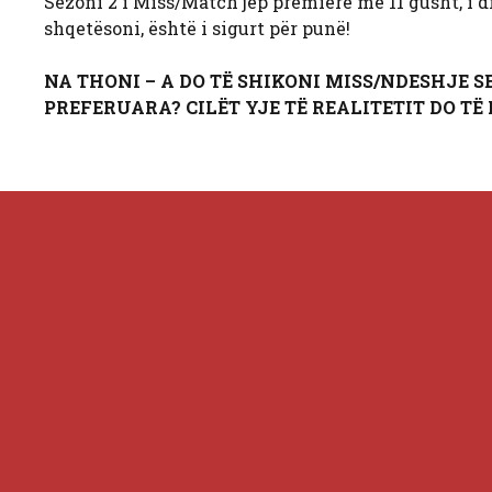
Sezoni 2 i Miss/Match jep premierë më 11 gusht, i
shqetësoni, është i sigurt për punë!
NA THONI – A DO TË SHIKONI MISS/NDESHJE 
PREFERUARA? CILËT YJE TË REALITETIT DO T