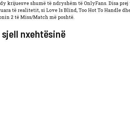
s dy krijuesve shumë të ndryshëm të OnlyFans. Disa prej 
uara të realitetit, si Love Is Blind, Too Hot To Handle dh
zonin 2 të Miss/Match më poshtë.
 sjell nxehtësinë