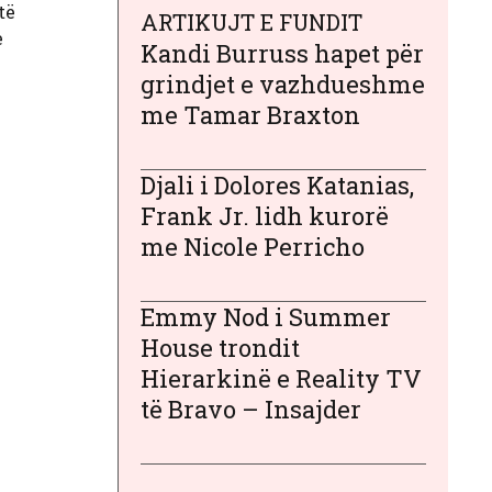
të
ARTIKUJT E FUNDIT
e
Kandi Burruss hapet për
grindjet e vazhdueshme
me Tamar Braxton
Djali i Dolores Katanias,
Frank Jr. lidh kurorë
me Nicole Perricho
Emmy Nod i Summer
House trondit
Hierarkinë e Reality TV
të Bravo – Insajder