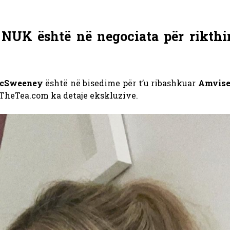
UK është në negociata për rikthi
cSweeney
është në bisedime për t’u ribashkuar
Amvise 
TheTea.com ka detaje ekskluzive.