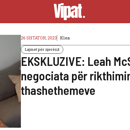
26 SHTATOR, 2023
Klea
Lajmet për njerëzit
EKSKLUZIVE: Leah Mc
negociata për rikthim
thashethemeve