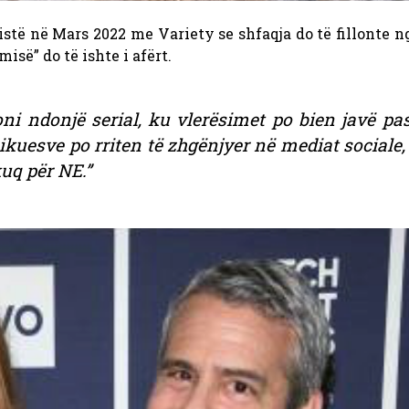
vistë në Mars 2022 me Variety se shfaqja do të fillonte n
misë” do të ishte i afërt.
i ndonjë serial, ku vlerësimet po bien javë pas
kuesve po rriten të zhgënjyer në mediat sociale, 
uq për NE.”