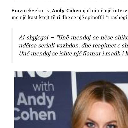
Bravo ekzekutiv,
Andy Cohen
njoftoi në një inter
me një kast krejt të ri dhe se një spinoff i “Trashëgi
Ai shpjegoi – “Unë mendoj se nëse shikon
ndërsa seriali vazhdon, dhe reagimet e shi
Unë mendoj se ishte një flamur i madh i k