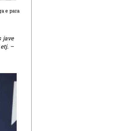
ga e para
 jave
etj. –