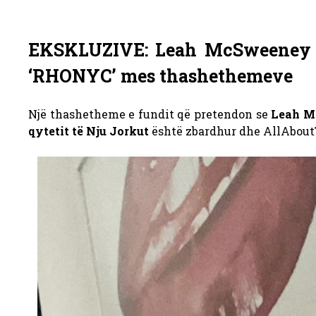
EKSKLUZIVE: Leah McSweeney N
‘RHONYC’ mes thashethemeve
Një thashetheme e fundit që pretendon se
Leah M
qytetit të Nju Jorkut
është zbardhur dhe
AllAbout