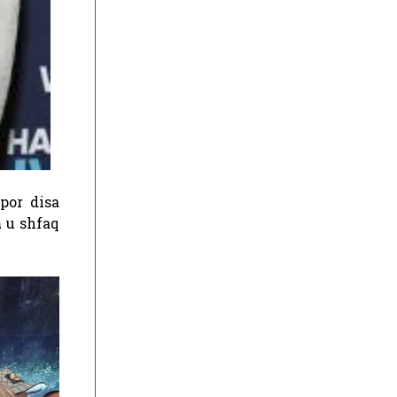
por disa
a
u shfaq