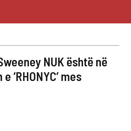
Sweeney NUK është në
in e ‘RHONYC’ mes