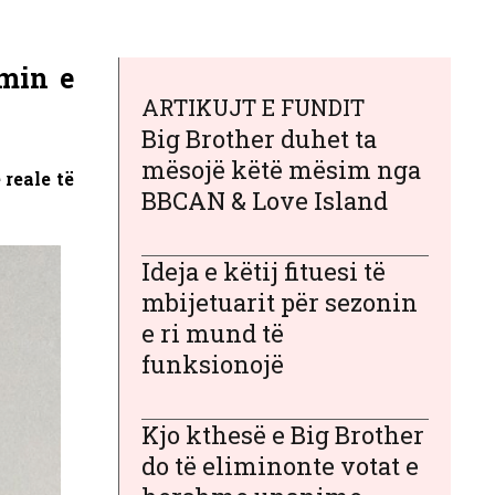
min e
ARTIKUJT E FUNDIT
Big Brother duhet ta
mësojë këtë mësim nga
reale të
BBCAN & Love Island
Ideja e këtij fituesi të
mbijetuarit për sezonin
e ri mund të
funksionojë
Kjo kthesë e Big Brother
do të eliminonte votat e