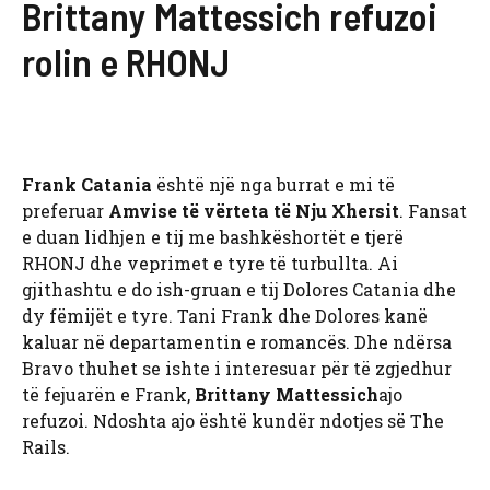
Brittany Mattessich refuzoi
rolin e RHONJ
Frank Catania
është një nga burrat e mi të
preferuar
Amvise të vërteta të Nju Xhersit
. Fansat
e duan lidhjen e tij me bashkëshortët e tjerë
RHONJ dhe veprimet e tyre të turbullta. Ai
gjithashtu e do ish-gruan e tij Dolores Catania dhe
dy fëmijët e tyre. Tani Frank dhe Dolores kanë
kaluar në departamentin e romancës. Dhe ndërsa
Bravo thuhet se ishte i interesuar për të zgjedhur
të fejuarën e Frank,
Brittany Mattessich
ajo
refuzoi. Ndoshta ajo është kundër ndotjes së The
Rails.