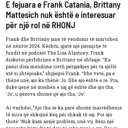
E fejuara e Frank Catania, Brittany
Mattesich nuk është e interesuar
për një rol në RHONJ
Frank dhe Brittany janë të vendosur të martohen
në nëntor 2024. Kështu, gjatë një paraqitje të
fundit në podcast The Lisa Alastuey, Frank
diskutoi përfshirjen e Brittany në shfaqje. “Ka
pasur disa mendime rreth përpjekjes për ta sjellë
atë si shtëpiake,” shpjegoi Frank. “Dhe vetë, pa e
thënë unë, ajo ka thënë: Jo. Dhe ajo është e re. Pra,
duke qenë në moshën e saj që është dhe ajo tha,
‘Jo’, u gëzova shumë që ajo tha, ‘Jo’.
Ai vazhdoi, “Ajo tha se ka parë shumë marrëdhënie
të mira që shkojnë keq për shkak të saj. Por ajo
thotë: ‘Nuk kam asnjë problem, unë vij. Bëni një