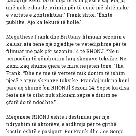
paraqitje këtu. Do të doja të isha pjesë e saj. Por, jo,
unë nuk e dua detyrimin për të qenë një shtëpiake
e vërtetë e kontraktuar.” Frank shtoi, “Është
publike. Ajo ka lëkurë të hollë.”
Megjithëse Frank dhe Brittany filmuan sezonin e
kaluar, ata bënë një zgjedhje të vetëdijshme për të
filmuar më pak për sezonin 14 të RHONJ. “Ne u
përpoqëm të qëndronim larg skenave toksike. Ne
kemi kaq shumë gjëra të mira në jetën tonë, “tha
Frank. “Dhe ne me të vërtetë nuk donim të ishim
pjesë e atyre skenave toksike. Prandaj nuk na keni
parë aq shumë [on RHONJ] Sezoni 14. Sepse ka disa
festa në të cilat nuk shkuam sepse e dinim se
çfarë do të ndodhte.”
Meqenëse RHONJ është i destinuar për një
ndryshim të aktorëve, e ardhmja për të gjithë
kastin është e pasigurt. Por Frank dhe Joe Gorga