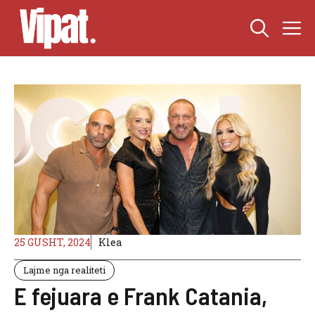
Skip
M
to
content
25 GUSHT, 2024
Klea
Lajme nga realiteti
E fejuara e Frank Catania,