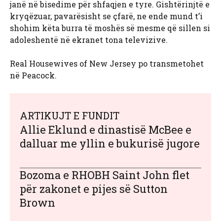
janë në bisedime për shfaqjen e tyre. Gishtërinjtë e
kryqëzuar, pavarësisht se çfarë, ne ende mund t’i
shohim këta burra të moshës së mesme që sillen si
adoleshentë në ekranet tona televizive.
Real Housewives of New Jersey po transmetohet
në Peacock.
ARTIKUJT E FUNDIT
Allie Eklund e dinastisë McBee e
dalluar me yllin e bukurisë jugore
Bozoma e RHOBH Saint John flet
për zakonet e pijes së Sutton
Brown