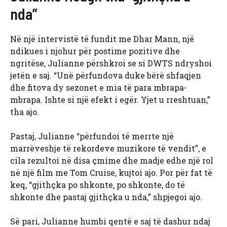
nda”
Në një intervistë të fundit me Dhar Mann, një
ndikues i njohur për postime pozitive dhe
ngritëse, Julianne përshkroi se si DWTS ndryshoi
jetën e saj. “Unë përfundova duke bërë shfaqjen
dhe fitova dy sezonet e mia të para mbrapa-
mbrapa. Ishte si një efekt i egër. Yjet u rreshtuan,”
tha ajo.
Pastaj, Julianne “përfundoi të merrte një
marrëveshje të rekordeve muzikore të vendit”, e
cila rezultoi në disa çmime dhe madje edhe një rol
në një film me Tom Cruise, kujtoi ajo. Por për fat të
keq, “gjithçka po shkonte, po shkonte, do të
shkonte dhe pastaj gjithçka u nda,” shpjegoi ajo.
Së pari, Julianne humbi qentë e saj të dashur ndaj