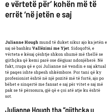
e vërtetë për’ kohën më të
errët ‘në jetën e saj
Julianne Hough
mund të duket sikur ajo ka jetën e
saj së bashku
Vallëzimi me Yjet
. Sidoqoftë, e
vërteta e kësaj çështje shkon shumë më thellë se
gjithçka që kemi parë ose dëgjuar ndonjëherë. Në
fakt, rruga që e çoi Julianne në vendin e saj aktual
të paqes ishte shpesh shkëmbore. Por tani që ky
profesionist është në një pozitë më të fortë, ajo po
bëhet e sinqertë me fansat e saj për vitet e saj më
pak se të përsosura, gjë që e çoi atë atje ku është
sot.
Julianne Hough tha “gjithçka u