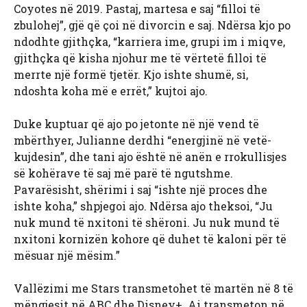
Coyotes në 2019. Pastaj, martesa e saj “filloi të
zbulohej”, gjë që çoi në divorcin e saj. Ndërsa kjo po
ndodhte gjithçka, “karriera ime, grupi im i miqve,
gjithçka që kisha njohur me të vërtetë filloi të
merrte një formë tjetër. Kjo ishte shumë, si,
ndoshta koha më e errët,” kujtoi ajo.
Duke kuptuar që ajo po jetonte në një vend të
mbërthyer, Julianne derdhi “energjinë në vetë-
kujdesin”, dhe tani ajo është në anën e rrokullisjes
së kohërave të saj më parë të ngutshme.
Pavarësisht, shërimi i saj “ishte një proces dhe
ishte koha,” shpjegoi ajo. Ndërsa ajo theksoi, “Ju
nuk mund të nxitoni të shëroni. Ju nuk mund të
nxitoni kornizën kohore që duhet të kaloni për të
mësuar një mësim.”
Vallëzimi me Stars transmetohet të martën në 8 të
mëngjesit në ABC dhe Disney+. Ai transmeton në