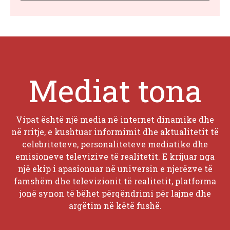
Mediat tona
Vipat është një media në internet dinamike dhe
në rritje, e kushtuar informimit dhe aktualitetit të
celebriteteve, personaliteteve mediatike dhe
emisioneve televizive të realitetit. E krijuar nga
një ekip i apasionuar në universin e njerëzve të
famshëm dhe televizionit të realitetit, platforma
jonë synon të bëhet përqëndrimi për lajme dhe
argëtim në këtë fushë.